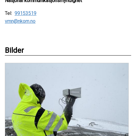
Nasjonal kommunikasjonsmyndighet
Tel:
99153519
vmn@nkom.no
Bilder