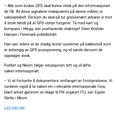
– Alle som bruker GPS skal kunne stole på den informasjonen
de får. At disse signalene manipuleres på denne måten, er
uakseptabelt. Dersom du skal på tur grensenært advarer vi mot
å stole blindt på at GPS utstyr fungerer. Ta med kart og
kompass i tillegg, sier jourhavende stabssjef Stein Kristian
Hansen i Finnmark politidistrikt.
Han sier videre at de stadig tester systemer på bakkenivå som
er avhengig av GPS posisjonering, og vil varsle dersom de
oppdager avvik.
Politiet og Nkom følger situasjonen tett og vil løfte
saken internasjonalt.
– Vi vil fortsette å dokumentere omfanget av forstyrrelsene. Vi
vurderer også å ta saken inn i relevante internasjonale fora,
blant annet gjennom en klage til FN-organet ITU, sier Espen
Slette i Nkom.
Les mer her.