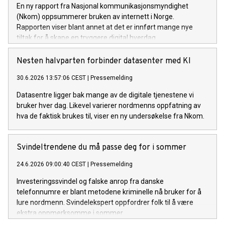
En ny rapport fra Nasjonal kommunikasjonsmyndighet
(Nkom) oppsummerer bruken av internett i Norge.
Rapporten viser blant annet at det er innført mange nye
tiltak for å skape en tryggere digital hverdag.
Nesten halvparten forbinder datasenter med KI
30.6.2026 13:57:06 CEST
|
Pressemelding
Datasentre ligger bak mange av de digitale tjenestene vi
bruker hver dag. Likevel varierer nordmenns oppfatning av
hva de faktisk brukes til, viser en ny undersøkelse fra Nkom.
Svindeltrendene du må passe deg for i sommer
24.6.2026 09:00:40 CEST
|
Pressemelding
Investeringssvindel og falske anrop fra danske
telefonnumre er blant metodene kriminelle nå bruker for å
lure nordmenn. Svindelekspert oppfordrer folk til å være
ekstra oppmerksomme i sommer.