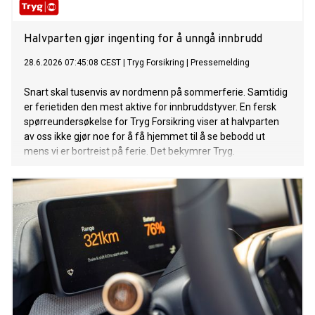
Halvparten gjør ingenting for å unngå innbrudd
28.6.2026 07:45:08 CEST
|
Tryg Forsikring
|
Pressemelding
Snart skal tusenvis av nordmenn på sommerferie. Samtidig
er ferietiden den mest aktive for innbruddstyver. En fersk
spørreundersøkelse for Tryg Forsikring viser at halvparten
av oss ikke gjør noe for å få hjemmet til å se bebodd ut
mens vi er bortreist på ferie. Det bekymrer Tryg.