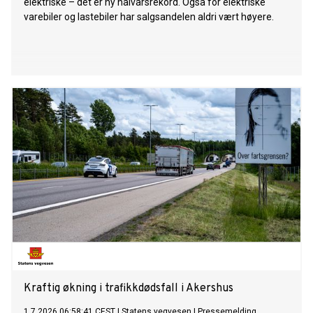
elektriske – det er ny halvårsrekord. Også for elektriske
varebiler og lastebiler har salgsandelen aldri vært høyere.
Kraftig økning i trafikkdødsfall i Akershus
1.7.2026 06:58:41 CEST
|
Statens vegvesen
|
Pressemelding