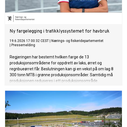
Ny fargelegging i trafikklyssystemet for havbruk
19.6.2026 17:00:32 CEST
|
Nærings- og fiskeridepartementet
|
Pressemelding
Regjeringen har bestemt hvilken farge de 13
produksjonsområdene for oppdrett av laks, ørret og
regnbueørret får. Beslutningen kan gi en vekst på om lag 8
300 tonn MTB i grønne produksjonsområder. Samtidig må
produksjonen reduseres i ett produksjonsområde.
Kapasitetsjusteringsforskriften for 2026 sendes nå på
høring. Høringsfristen er 31. juli.