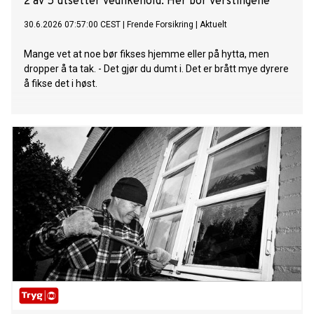
2 av 5 utsetter vedlikehold: Her bor verstingene
30.6.2026 07:57:00 CEST
|
Frende Forsikring
|
Aktuelt
Mange vet at noe bør fikses hjemme eller på hytta, men
dropper å ta tak. - Det gjør du dumt i. Det er brått mye dyrere
å fikse det i høst.