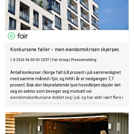
Konkursene faller – men eiendomskrisen skjerpes
1.8.2026 06:00:00 CEST
|
Fair Group
|
Pressemelding
Antall konkurser i Norge falt 6,8 prosent i juli sammenlignet
med samme måned i fjor, og hittil i år er nedgangen 7,7
prosent. Bak den tilsynelatende lyse hovedlinjen skjuler det
seg en sektor som beveger seg motsatt vei:
eiendomskonkursene doblet seg i juli, og har aldri vært flere i
et halvårsperspektiv. Krisen som tidligere rammet
entreprenørene sitter nå tettere på eierleddet.