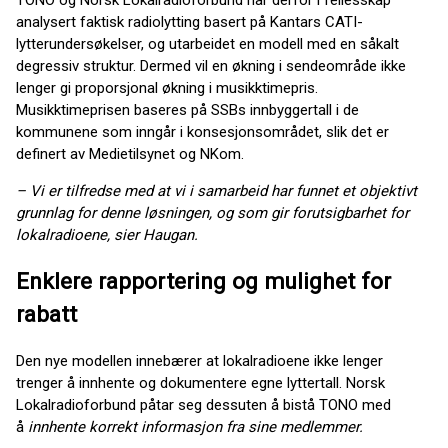
TONO og Norsk Lokalradioforbund har derfor i fellesskap
analysert faktisk radiolytting basert på Kantars CATI-
lytterundersøkelser, og utarbeidet en modell med en såkalt
degressiv struktur. Dermed vil en økning i sendeområde ikke
lenger gi proporsjonal økning i musikktimepris.
Musikktimeprisen baseres på SSBs innbyggertall i de
kommunene som inngår i konsesjonsområdet, slik det er
definert av Medietilsynet og NKom.
– Vi er tilfredse med at vi i samarbeid har funnet et objektivt
grunnlag for denne løsningen, og som gir forutsigbarhet for
lokalradioene, sier Haugan.
Enklere rapportering og mulighet for
rabatt
Den nye modellen innebærer at lokalradioene ikke lenger
trenger å innhente og dokumentere egne lyttertall. Norsk
Lokalradioforbund påtar seg dessuten å bistå TONO med
å
innhente korrekt informasjon fra sine medlemmer.