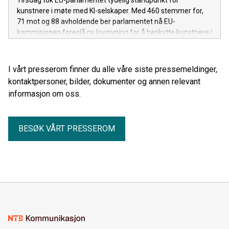
kunstnere i møte med KI-selskaper. Med 460 stemmer for,
71 mot og 88 avholdende ber parlamentet nå EU-
kommisjonen foreslå ny lovgivning for å beskytte kunstnere i
markedet for kunstig intelligens. – Vedtaket i EU-
parlamentet sender en tydelig beskjed til KI-selskapene om
at opphavsretten også gjelder for dem, sier Inger Elise Mey,
I vårt presserom finner du alle våre siste pressemeldinger,
direktør for internasjonale saker i TONO.
kontaktpersoner, bilder, dokumenter og annen relevant
informasjon om oss.
BESØK VÅRT PRESSEROM