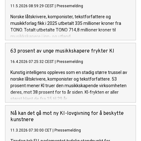
11.5.2026 08:59:29 CEST
|
Pressemelding
Norske låtskrivere, komponister, tekstforfattere og
musikkforlag fikk i 2025 utbetalt 335 millioner kroner fra
TONO. Totalt utbetalte TONO 714,8 millioner kroner til
musikkskapere i inn- og utland.
63 prosent av unge musikkskapere frykter KI
16.4.2026 07:25:32 CEST
|
Pressemelding
Kunstig intelligens oppleves som en stadig større trussel av
norske låtskrivere, komponister og tekstforfattere. 53
prosent mener KI truer den musikkskapende virksomheten
deres, mot 38 prosent for to år siden. KI-frykten er aller
størst blant de fra 15 til 29 år.
Nå kan det gå mot ny KI-lovgivning for å beskytte
kunstnere
11.3.2026 07:30:00 CET
|
Pressemelding
Tirsdag tok EU-parlamentet tydelig standpunkt for