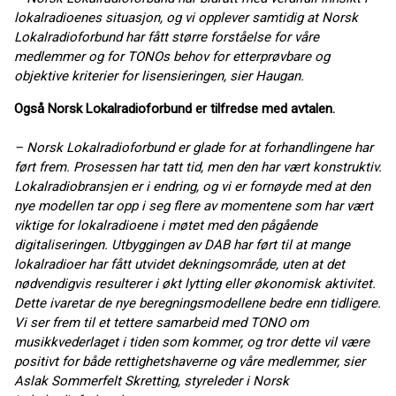
lokalradioenes situasjon, og vi opplever samtidig at Norsk
Lokalradioforbund har fått større forståelse for våre
medlemmer og for TONOs behov for etterprøvbare og
objektive kriterier for lisensieringen, sier Haugan.
Også Norsk Lokalradioforbund er tilfredse med avtalen.
– Norsk Lokalradioforbund er glade for at forhandlingene har
ført frem. Prosessen har tatt tid, men den har vært konstruktiv.
Lokalradiobransjen er i endring, og vi er fornøyde med at den
nye modellen tar opp i seg flere av momentene som har vært
viktige for lokalradioene i møtet med den pågående
digitaliseringen. Utbyggingen av DAB har ført til at mange
lokalradioer har fått utvidet dekningsområde, uten at det
nødvendigvis resulterer i økt lytting eller økonomisk aktivitet.
Dette ivaretar de nye beregningsmodellene bedre enn tidligere.
Vi ser frem til et tettere samarbeid med TONO om
musikkvederlaget i tiden som kommer, og tror dette vil være
positivt for både rettighetshaverne og våre medlemmer, sier
Aslak Sommerfelt Skretting, styreleder i Norsk