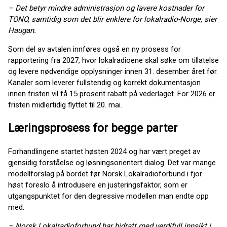
– Det betyr mindre administrasjon og lavere kostnader for
TONO, samtidig som det blir enklere for lokalradio-Norge, sier
Haugan.
Som del av avtalen innføres også en ny prosess for
rapportering fra 2027, hvor lokalradioene skal søke om tillatelse
og levere nødvendige opplysninger innen 31. desember året før.
Kanaler som leverer fullstendig og korrekt dokumentasjon
innen fristen vil få 15 prosent rabatt på vederlaget. For 2026 er
fristen midlertidig flyttet til 20. mai.
Læringsprosess for begge parter
Forhandlingene startet høsten 2024 og har vært preget av
gjensidig forståelse og løsningsorientert dialog. Det var mange
modellforslag på bordet før Norsk Lokalradioforbund i fjor
høst foreslo å introdusere en justeringsfaktor, som er
utgangspunktet for den degressive modellen man endte opp
med.
– Norsk Lokalradioforbund har bidratt med verdifull innsikt i