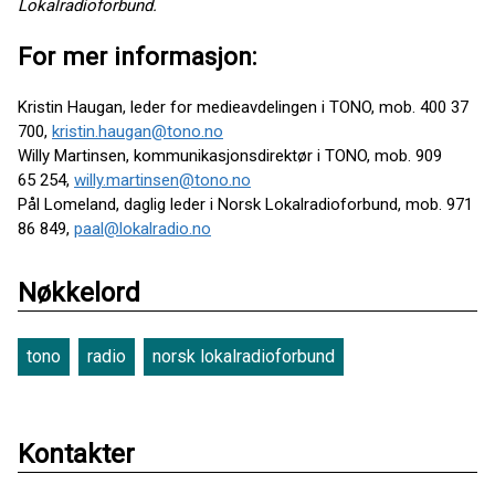
Lokalradioforbund.
For mer informasjon:
Kristin Haugan, leder for medieavdelingen i TONO, mob. 400 37
700,
kristin.haugan@tono.no
Willy Martinsen, kommunikasjonsdirektør i TONO, mob. 909
65 254,
willy.martinsen@tono.no
Pål Lomeland, daglig leder i Norsk Lokalradioforbund, mob. 971
86 849,
paal@lokalradio.no
Nøkkelord
tono
radio
norsk lokalradioforbund
Kontakter