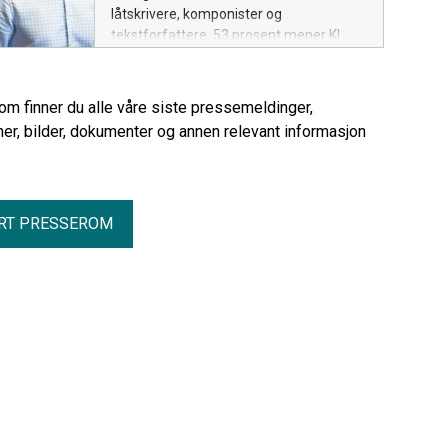
låtskrivere, komponister og
tekstforfattere. 53 prosent mener KI
truer den musikkskapende
virksomheten deres, mot 38 prosent for
to år siden. KI-frykten er aller størst blant
rom finner du alle våre siste pressemeldinger,
de fra 15 til 29 år.
er, bilder, dokumenter og annen relevant informasjon
RT PRESSEROM