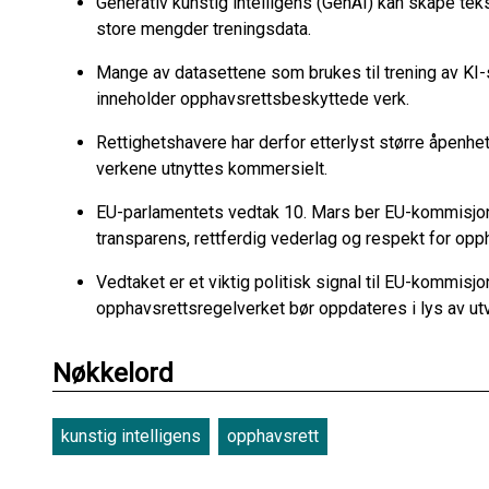
Generativ kunstig intelligens (GenAI) kan skape teks
store mengder treningsdata.
Mange av datasettene som brukes til trening av KI
inneholder opphavsrettsbeskyttede verk.
Rettighetshavere har derfor etterlyst større åpenhe
verkene utnyttes kommersielt.
EU-parlamentets vedtak 10. Mars ber EU-kommisjone
transparens, rettferdig vederlag og respekt for opp
Vedtaket er et viktig politisk signal til EU-kommis
opphavsrettsregelverket bør oppdateres i lys av utv
Nøkkelord
kunstig intelligens
opphavsrett