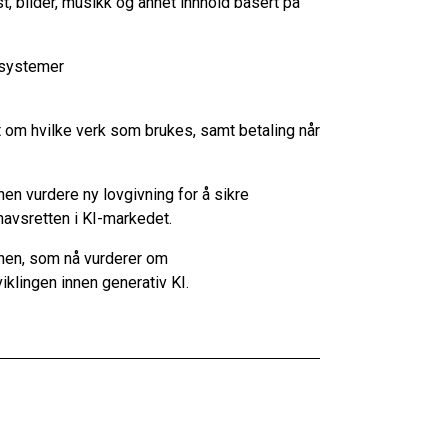
t, bilder, musikk og annet innhold basert på
-systemer
t om hvilke verk som brukes, samt betaling når
n vurdere ny lovgivning for å sikre
havsretten i KI-markedet.
jonen, som nå vurderer om
iklingen innen generativ KI.