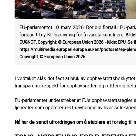
EU-parlamentet 10. mars 2026: Det ble flertall i EU-pa
forslag til ny KI-lovgivning for å ivareta kunstnere.
Bilde
CUGNOT, Copyright: © European Union 2026 - Kilde: EPU. Se fle
https://multimedia.europarl.europa.eu/en/photoset/ep-ple
Copyright: © European Union 2026
I vedtaket slås det fast at bruk av opphavsrettsbeskytte
transparens, respekt for opphavsretten og rettferdig beta
EU-parlamentet understreker at EUs opphavsrettsregler skal
tjenester som opererer i EU, uavhengig av hvor selskapene 
Nå har de sendt utfordringen om å etablere et forslag til