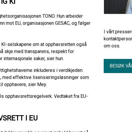
IG KI
ttighetsorganisasjonen TONO. Hun arbeider
 inn mot EU, organisasjonen GESAC, og følger
I vårt presse
kontaktperson
il KI-selskapene om at opphavsretten også
om oss.
må skje med transparens, respekt for
or internasjonale saker, sier hun.
BESØK VÅ
ettighetshaverne inkluderes i verdikjeden.
n, med effektive lisensieringsløsninger som
 til opphavere, sier Mey.
s opphavsrettsregelverk. Vedtaket fra EU-
.
VSRETT I EU