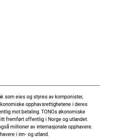
tak som eies og styres av komponister,
 økonomiske opphavsrettighetene i deres
ffentlig mot betaling. TONOs økonomiske
itt fremført offentlig i Norge og utlandet.
å millioner av internasjonale opphavere.
havere i inn- og utland.