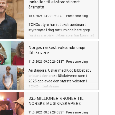
innkaller til ekstraordinært
årsmøte
18.6.2026 14:00:19 CEST
|
Pressemelding
TONOs styre har i et ekstraordinært
styremøte i dag tatt umiddelbare grep
for å svare på kritikken som har kommet
den siste uken.
Norges raskest voksende unge
låtskrivere
11.5.2026 09:00:26 CEST
|
Pressemelding
Ari Bajgora, Oskar med K og Bibbebaby
er blant de norske låtskriverne som i
2025 opplevde den største veksten i
TONO-utbetalinger.
335 MILLIONER KRONER TIL
NORSKE MUSIKKSKAPERE
11.5.2026 08:59:29 CEST
|
Pressemelding