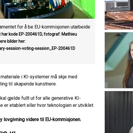
rlamentet for å be EU-kommisjonen utarbeide
t har kode EP-200461D, fotograf: Mathieu
re bilder her:
nary-session-voting-session_EP-200461D
t materiale i KI-systemer må skje med
ling til skapende kunstnere.
 gjelde fullt ut for alle generative KI-
er etablert eller hvor teknologien er utviklet.
 ny lovgivning videre til EU-kommisjonen.