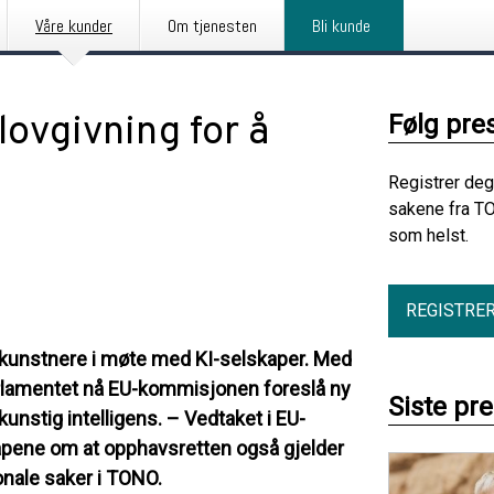
Våre kunder
Om tjenesten
Bli kunde
lovgivning for å
Følg pre
Registrer deg
sakene fra TO
som helst.
REGISTRE
r kunstnere i møte med KI-selskaper. Med
rlamentet nå EU-kommisjonen foreslå ny
Siste pr
kunstig intelligens. – Vedtaket i EU-
kapene om at opphavsretten også gjelder
jonale saker i TONO.