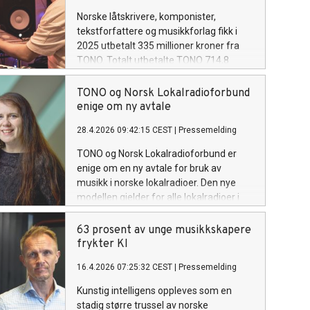
Norske låtskrivere, komponister,
tekstforfattere og musikkforlag fikk i
2025 utbetalt 335 millioner kroner fra
TONO. Totalt utbetalte TONO 714,8
millioner kroner til musikkskapere i inn-
og utland.
TONO og Norsk Lokalradioforbund
enige om ny avtale
28.4.2026 09:42:15 CEST
|
Pressemelding
TONO og Norsk Lokalradioforbund er
enige om en ny avtale for bruk av
musikk i norske lokalradioer. Den nye
modellen gjelder for alle lokalradioer i
Norge, og innebærer blant annet at
lokalradioer ikke lenger trenger å
63 prosent av unge musikkskapere
dokumentere lyttertall.
frykter KI
16.4.2026 07:25:32 CEST
|
Pressemelding
Kunstig intelligens oppleves som en
stadig større trussel av norske