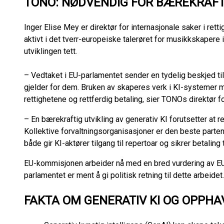
TONO: NØDVENDIG FOR BÆREKRAFT
Inger Elise Mey er direktør for internasjonale saker i re
aktivt i det tverr-europeiske talerøret for musikkskapere
utviklingen tett.
– Vedtaket i EU-parlamentet sender en tydelig beskjed t
gjelder for dem. Bruken av skaperes verk i KI-systemer 
rettighetene og rettferdig betaling, sier TONOs direktør f
– En bærekraftig utvikling av generativ KI forutsetter at r
Kollektive forvaltningsorganisasjoner er den beste parte
både gir KI-aktører tilgang til repertoar og sikrer betaling
EU-kommisjonen arbeider nå med en bred vurdering av EU
parlamentet er ment å gi politisk retning til dette arbeidet
FAKTA OM GENERATIV KI OG OPPHA