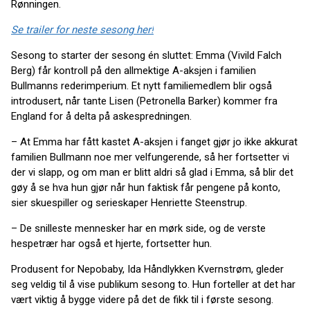
Rønningen.
Se trailer for neste sesong her!
Sesong to starter der sesong én sluttet: Emma (Vivild Falch
Berg) får kontroll på den allmektige A-aksjen i familien
Bullmanns rederimperium. Et nytt familiemedlem blir også
introdusert, når tante Lisen (Petronella Barker) kommer fra
England for å delta på askespredningen.
– At Emma har fått kastet A-aksjen i fanget gjør jo ikke akkurat
familien Bullmann noe mer velfungerende, så her fortsetter vi
der vi slapp, og om man er blitt aldri så glad i Emma, så blir det
gøy å se hva hun gjør når hun faktisk får pengene på konto,
sier skuespiller og serieskaper Henriette Steenstrup.
– De snilleste mennesker har en mørk side, og de verste
hespetrær har også et hjerte, fortsetter hun.
Produsent for Nepobaby, Ida Håndlykken Kvernstrøm, gleder
seg veldig til å vise publikum sesong to. Hun forteller at det har
vært viktig å bygge videre på det de fikk til i første sesong.