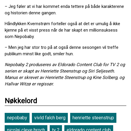
– Jeg føler at vi har kommet enda tettere på både karakterene
og historien denne gangen.
Håndlykken Kvernstrøm forteller også at det er umulig å ikke
kjenne på et visst press når de har skapt en millionsuksess
som Nepobaby.
– Men jeg har stor tro på at også denne sesongen vil treffe
publikum minst like godt, smiler hun.
Nepobaby 2 produseres av Eldorado Content Club for TV 2 og
serien er skapt av Henriette Steenstrup og Siri Seljeseth.
Manus er skrevet av Henriette Steenstrup og Kine Solberg, og
Hallvar Witzø er regissør.
Nøkkelord
nepobaby
vivld falch berg
henriette steenstrup
nicolai cleve broch
tv 2
eldorado content club