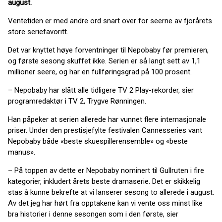
august.
Ventetiden er med andre ord snart over for seerne av fjorårets
store seriefavoritt.
Det var knyttet høye forventninger til Nepobaby før premieren,
og første sesong skuffet ikke. Serien er så langt sett av 1,1
millioner seere, og har en fullføringsgrad på 100 prosent.
– Nepobaby har slått alle tidligere TV 2 Play-rekorder, sier
programredaktør i TV 2, Trygve Rønningen.
Han påpeker at serien allerede har vunnet flere internasjonale
priser. Under den prestisjefylte festivalen Cannesseries vant
Nepobaby både «beste skuespillerensemble» og «beste
manus».
– På toppen av dette er Nepobaby nominert til Gullruten i fire
kategorier, inkludert årets beste dramaserie. Det er skikkelig
stas å kunne bekrefte at vi lanserer sesong to allerede i august.
Av det jeg har hørt fra opptakene kan vi vente oss minst like
bra historier i denne sesongen som i den første, sier