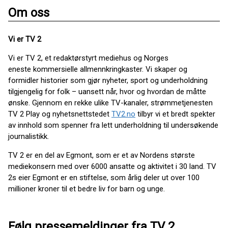
Om oss
Vi er TV 2
Vi er TV 2, et redaktørstyrt mediehus og Norges
eneste kommersielle allmennkringkaster. Vi skaper og
formidler historier som gjør nyheter, sport og underholdning
tilgjengelig for folk – uansett når, hvor og hvordan de måtte
ønske. Gjennom en rekke ulike TV-kanaler, strømmetjenesten
TV 2 Play og nyhetsnettstedet
TV2.no
tilbyr vi et bredt spekter
av innhold som spenner fra lett underholdning til undersøkende
journalistikk.
TV 2 er en del av Egmont, som er et av Nordens største
mediekonsern med over 6000 ansatte og aktivitet i 30 land. TV
2s eier Egmont er en stiftelse, som årlig deler ut over 100
millioner kroner til et bedre liv for barn og unge.
Følg pressemeldinger fra TV 2