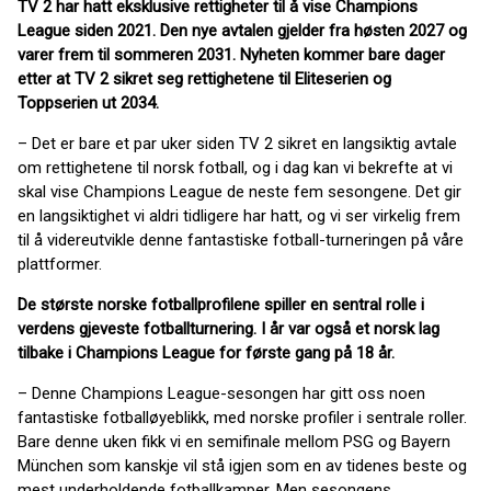
TV 2 har hatt eksklusive rettigheter til å vise Champions
League siden 2021. Den nye avtalen gjelder fra høsten 2027 og
varer frem til sommeren 2031. Nyheten kommer bare dager
etter at TV 2 sikret seg rettighetene til Eliteserien og
Toppserien ut 2034.
– Det er bare et par uker siden TV 2 sikret en langsiktig avtale
om rettighetene til norsk fotball, og i dag kan vi bekrefte at vi
skal vise Champions League de neste fem sesongene. Det gir
en langsiktighet vi aldri tidligere har hatt, og vi ser virkelig frem
til å videreutvikle denne fantastiske fotball-turneringen på våre
plattformer.
De største norske fotballprofilene spiller en sentral rolle i
verdens gjeveste fotballturnering. I år var også et norsk lag
tilbake i Champions League for første gang på 18 år.
– Denne Champions League-sesongen har gitt oss noen
fantastiske fotballøyeblikk, med norske profiler i sentrale roller.
Bare denne uken fikk vi en semifinale mellom PSG og Bayern
München som kanskje vil stå igjen som en av tidenes beste og
mest underholdende fotballkamper. Men sesongens