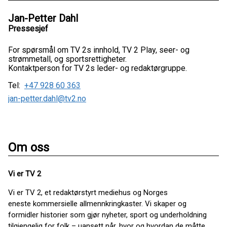
Jan-Petter Dahl
Pressesjef
For spørsmål om TV 2s innhold, TV 2 Play, seer- og
strømmetall, og sportsrettigheter.
Kontaktperson for TV 2s leder- og redaktørgruppe.
Tel:
+47 928 60 363
jan-petter.dahl@tv2.no
Om oss
Vi er TV 2
Vi er TV 2, et redaktørstyrt mediehus og Norges
eneste kommersielle allmennkringkaster. Vi skaper og
formidler historier som gjør nyheter, sport og underholdning
tilgjengelig for folk – uansett når, hvor og hvordan de måtte