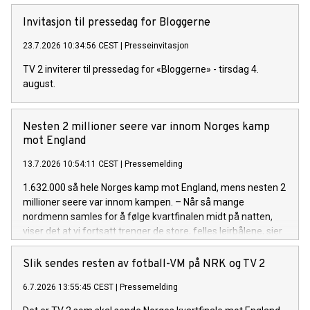
Invitasjon til pressedag for Bloggerne
23.7.2026 10:34:56 CEST
|
Presseinvitasjon
TV 2 inviterer til pressedag for «Bloggerne» - tirsdag 4.
august.
Nesten 2 millioner seere var innom Norges kamp
mot England
13.7.2026 10:54:11 CEST
|
Pressemelding
1.632.000 så hele Norges kamp mot England, mens nesten 2
millioner seere var innom kampen. – Når så mange
nordmenn samles for å følge kvartfinalen midt på natten,
viser det at vi fortsatt trenger de store, felles leirbålene, sier
TV 2-sjef Olav T. Sandnes.
Slik sendes resten av fotball-VM på NRK og TV 2
6.7.2026 13:55:45 CEST
|
Pressemelding