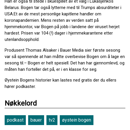
Han er også til stede i skuespillet av et valg i Lukasjenkos
Belarus. Bogen tar også lytterne med til Trumps absurditeter i
USA.Et av de mest personlige kapitlene handler om
koronapandemien. Mens resten av verden satt på
hjemmekontor, var Bogen på jobb i landene der viruset herjet
hardest. Prisen var 104 (!) dager i hjemmekarantene etter
utenlandsopphold.
Produsent Thomas Alsaker i Bauer Media sier første sesong
var så spennende at han måtte overbevise Bogen om å lage en
sesong til.– Bogen er helt spesiell. Det han har gjennomlevd, og
måten han forteller det på, er i en klasse for seg.
Øystein Bogens historier kan lastes ned gratis der du ellers
hører podkaster.
Nøkkelord
podkast
bauer
tv2
øystein bogen