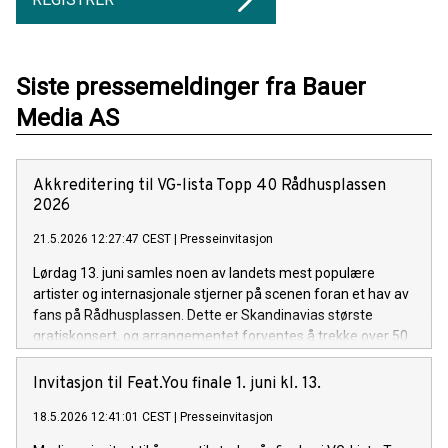
Siste pressemeldinger fra Bauer
Media AS
Akkreditering til VG-lista Topp 40 Rådhusplassen
2026
21.5.2026 12:27:47 CEST
|
Presseinvitasjon
Lørdag 13. juni samles noen av landets mest populære
artister og internasjonale stjerner på scenen foran et hav av
fans på Rådhusplassen. Dette er Skandinavias største
gratiskonsert, og arrangementet forventes å trekke over 50
000 unge publikummere. Kvelden ledes av VG-profil Steffen
Pettersen, Topp 40 programleder Tale Torjussen og Tik Tok-
Invitasjon til Feat.You finale 1. juni kl. 13.
profil Trygve Bennetsen.
18.5.2026 12:41:01 CEST
|
Presseinvitasjon