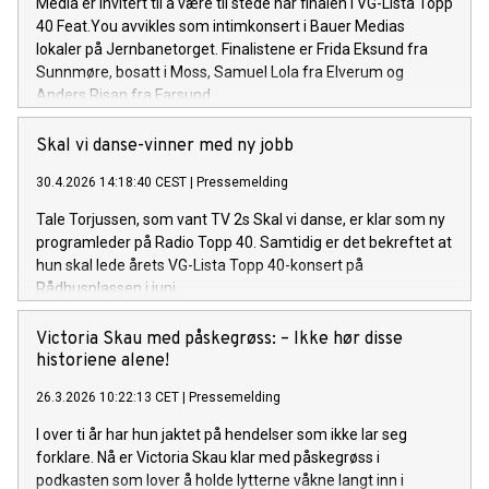
Media er invitert til å være til stede når finalen i VG-Lista Topp
40 Feat.You avvikles som intimkonsert i Bauer Medias
lokaler på Jernbanetorget. Finalistene er Frida Eksund fra
Sunnmøre, bosatt i Moss, Samuel Lola fra Elverum og
Anders Risan fra Farsund.
Skal vi danse-vinner med ny jobb
30.4.2026 14:18:40 CEST
|
Pressemelding
Tale Torjussen, som vant TV 2s Skal vi danse, er klar som ny
programleder på Radio Topp 40. Samtidig er det bekreftet at
hun skal lede årets VG-Lista Topp 40-konsert på
Rådhusplassen i juni.
Victoria Skau med påskegrøss: – Ikke hør disse
historiene alene!
26.3.2026 10:22:13 CET
|
Pressemelding
I over ti år har hun jaktet på hendelser som ikke lar seg
forklare. Nå er Victoria Skau klar med påskegrøss i
podkasten som lover å holde lytterne våkne langt inn i