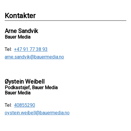
Kontakter
Arne Sandvik
Bauer Media
Tel:
+47 91 77 38 93
arne.sandvik@bauermedia.no
Øystein Weibell
Podkastsjef, Bauer Media
Bauer Media
Tel:
40855290
oystein.weibell@bauermedia.no