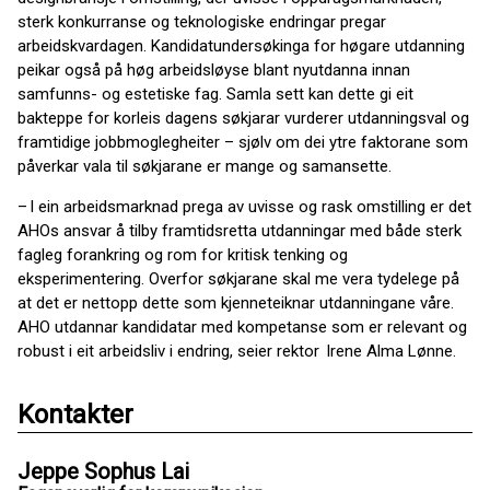
sterk konkurranse og teknologiske endringar pregar
arbeidskvardagen. Kandidatundersøkinga for høgare utdanning
peikar også på høg arbeidsløyse blant nyutdanna innan
samfunns- og estetiske fag. Samla sett kan dette gi eit
bakteppe for korleis dagens søkjarar vurderer utdanningsval og
framtidige jobbmoglegheiter – sjølv om dei ytre faktorane som
påverkar vala til søkjarane er mange og samansette.
– I ein arbeidsmarknad prega av uvisse og rask omstilling er det
AHOs ansvar å tilby framtidsretta utdanningar med både sterk
fagleg forankring og rom for kritisk tenking og
eksperimentering. Overfor søkjarane skal me vera tydelege på
at det er nettopp dette som kjenneteiknar utdanningane våre.
AHO utdannar kandidatar med kompetanse som er relevant og
robust i eit arbeidsliv i endring, seier rektor Irene Alma Lønne.
Kontakter
Jeppe Sophus Lai