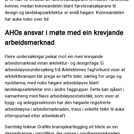
kvinner, medan kvinneandelen blant førstevalsøkjarane til
design og landskapsarkitektur er endå høgare. Kvinneandelen
har auka noko over tid.
AHOs ansvar i møte med ein krevjande
arbeidsmarknad
Fleire undersøkingar peikar mot ein meir krevjande
arbeidsmarknad innan arkitektur- og designfaga. Ei
arbeidsløyseundersøking frå Arkitektenes fagforbund viser at
arkitektbransjen blir prega av tøffe tider, særleg for unge og
nyutdanna, med noko høgare arbeidsløyse blant
landskapsarkitektar enn i andre faggrupper. Dette kan sjåast i
samanheng med Navs arbeidsløysestatistikk, som viser at
bygg- og anleggssektoren har den høgaste registrerte
arbeidsløysa i arbeidsmarknaden, trass i enkelte teikn til auka
etterspurnad etter arbeidskraft.
Samtidig teiknar Grafills bransjekartlegging eit bilete av ein
designbransje i omstilling, der uvisse i oppdragsmarknaden,