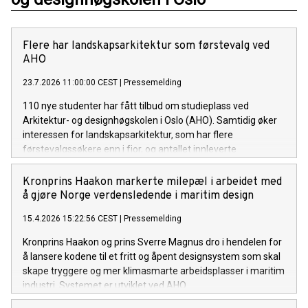
Flere har landskapsarkitektur som førstevalg ved
AHO
23.7.2026 11:00:00 CEST
|
Pressemelding
110 nye studenter har fått tilbud om studieplass ved
Arkitektur- og designhøgskolen i Oslo (AHO). Samtidig øker
interessen for landskapsarkitektur, som har flere
førstevalgssøkere enn i fjor, og antallet innleverte
opptaksprøver viser at AHO fortsatt tiltrekker seg sterkt
motiverte søkere.
Kronprins Haakon markerte milepæl i arbeidet med
å gjøre Norge verdensledende i maritim design
15.4.2026 15:22:56 CEST
|
Pressemelding
Kronprins Haakon og prins Sverre Magnus dro i hendelen for
å lansere kodene til et fritt og åpent designsystem som skal
skape tryggere og mer klimasmarte arbeidsplasser i maritim
industri. Systemet er utviklet ved AHO.