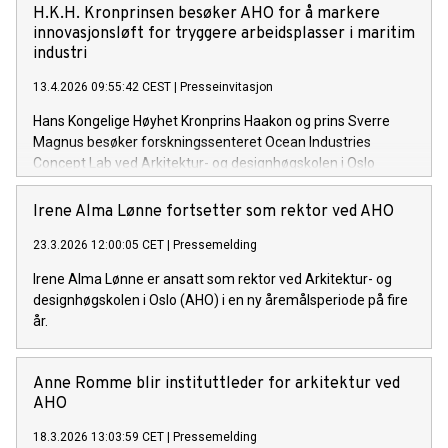
H.K.H. Kronprinsen besøker AHO for å markere
innovasjonsløft for tryggere arbeidsplasser i maritim
industri
13.4.2026 09:55:42 CEST
|
Presseinvitasjon
Hans Kongelige Høyhet Kronprins Haakon og prins Sverre
Magnus besøker forskningssenteret Ocean Industries
Concept Lab ved Arkitektur- og designhøgskolen i Oslo
(AHO) onsdag 15. april 2026.
Irene Alma Lønne fortsetter som rektor ved AHO
23.3.2026 12:00:05 CET
|
Pressemelding
Irene Alma Lønne er ansatt som rektor ved Arkitektur- og
designhøgskolen i Oslo (AHO) i en ny åremålsperiode på fire
år.
Anne Romme blir instituttleder for arkitektur ved
AHO
18.3.2026 13:03:59 CET
|
Pressemelding