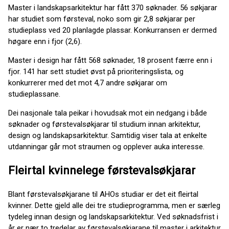
Master i landskapsarkitektur har fått 370 søknader. 56 søkjarar
har studiet som førsteval, noko som gir 2,8 søkjarar per
studieplass ved 20 planlagde plassar. Konkurransen er dermed
høgare enn i fjor (2,6).
Master i design har fått 568 søknader, 18 prosent færre enn i
fjor. 141 har sett studiet øvst på prioriteringslista, og
konkurrerer med det mot 4,7 andre søkjarar om
studieplassane.
Dei nasjonale tala peikar i hovudsak mot ein nedgang i både
søknader og førstevalsøkjarar til studium innan arkitektur,
design og landskapsarkitektur. Samtidig viser tala at enkelte
utdanningar går mot straumen og opplever auka interesse.
Fleirtal kvinnelege førstevalsøkjarar
Blant førstevalsøkjarane til AHOs studiar er det eit fleirtal
kvinner. Dette gjeld alle dei tre studieprogramma, men er særleg
tydeleg innan design og landskapsarkitektur. Ved søknadsfrist i
år er nær to tredelar av førstevalsøkjarane til master i arkitektur