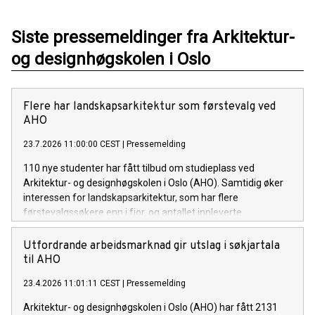
Siste pressemeldinger fra Arkitektur-
og designhøgskolen i Oslo
Flere har landskapsarkitektur som førstevalg ved
AHO
23.7.2026 11:00:00 CEST
|
Pressemelding
110 nye studenter har fått tilbud om studieplass ved
Arkitektur- og designhøgskolen i Oslo (AHO). Samtidig øker
interessen for landskapsarkitektur, som har flere
førstevalgssøkere enn i fjor, og antallet innleverte
opptaksprøver viser at AHO fortsatt tiltrekker seg sterkt
motiverte søkere.
Utfordrande arbeidsmarknad gir utslag i søkjartala
til AHO
23.4.2026 11:01:11 CEST
|
Pressemelding
Arkitektur- og designhøgskolen i Oslo (AHO) har fått 2131