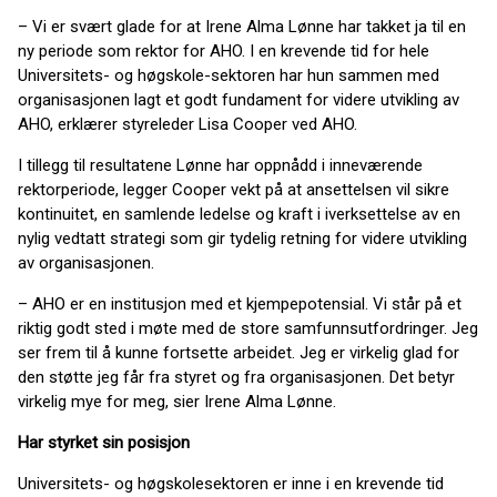
– Vi er svært glade for at Irene Alma Lønne har takket ja til en
ny periode som rektor for AHO. I en krevende tid for hele
Universitets- og høgskole-sektoren har hun sammen med
organisasjonen lagt et godt fundament for videre utvikling av
AHO, erklærer styreleder Lisa Cooper ved AHO.
I tillegg til resultatene Lønne har oppnådd i inneværende
rektorperiode, legger Cooper vekt på at ansettelsen vil sikre
kontinuitet, en samlende ledelse og kraft i iverksettelse av en
nylig vedtatt strategi som gir tydelig retning for videre utvikling
av organisasjonen.
– AHO er en institusjon med et kjempepotensial. Vi står på et
riktig godt sted i møte med de store samfunnsutfordringer. Jeg
ser frem til å kunne fortsette arbeidet. Jeg er virkelig glad for
den støtte jeg får fra styret og fra organisasjonen. Det betyr
virkelig mye for meg, sier Irene Alma Lønne.
Har styrket sin posisjon
Universitets- og høgskolesektoren er inne i en krevende tid