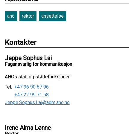
aho
rektor
ansettelse
Kontakter
Jeppe Sophus Lai
Fagansvarlig for kommunikasjon
AHOs stab og støttefunksjoner
Tel:
+47 96 90 67 96
+47 22 99 71 58
Jeppe.Sophus.Lai@adm.aho.no
Irene Alma Lønne
Rektor