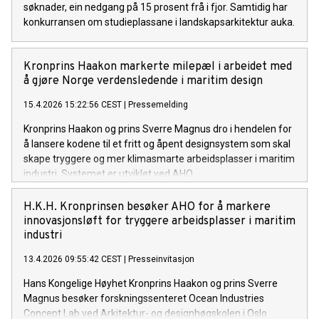
søknader, ein nedgang på 15 prosent frå i fjor. Samtidig har
konkurransen om studieplassane i landskapsarkitektur auka.
Kronprins Haakon markerte milepæl i arbeidet med
å gjøre Norge verdensledende i maritim design
15.4.2026 15:22:56 CEST
|
Pressemelding
Kronprins Haakon og prins Sverre Magnus dro i hendelen for
å lansere kodene til et fritt og åpent designsystem som skal
skape tryggere og mer klimasmarte arbeidsplasser i maritim
industri. Systemet er utviklet ved AHO.
H.K.H. Kronprinsen besøker AHO for å markere
innovasjonsløft for tryggere arbeidsplasser i maritim
industri
13.4.2026 09:55:42 CEST
|
Presseinvitasjon
Hans Kongelige Høyhet Kronprins Haakon og prins Sverre
Magnus besøker forskningssenteret Ocean Industries
Concept Lab ved Arkitektur- og designhøgskolen i Oslo