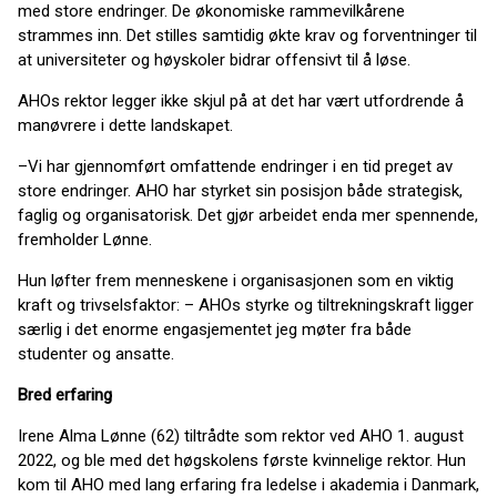
med store endringer. De økonomiske rammevilkårene
strammes inn. Det stilles samtidig økte krav og forventninger til
at universiteter og høyskoler bidrar offensivt til å løse.
AHOs rektor legger ikke skjul på at det har vært utfordrende å
manøvrere i dette landskapet.
–Vi har gjennomført omfattende endringer i en tid preget av
store endringer. AHO har styrket sin posisjon både strategisk,
faglig og organisatorisk. Det gjør arbeidet enda mer spennende,
fremholder Lønne.
Hun løfter frem menneskene i organisasjonen som en viktig
kraft og trivselsfaktor: – AHOs styrke og tiltrekningskraft ligger
særlig i det enorme engasjementet jeg møter fra både
studenter og ansatte.
Bred erfaring
Irene Alma Lønne (62) tiltrådte som rektor ved AHO 1. august
2022, og ble med det høgskolens første kvinnelige rektor. Hun
kom til AHO med lang erfaring fra ledelse i akademia i Danmark,