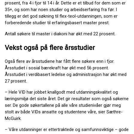
prosent, fra 4 i fjor til 14 i år. Dette er et tilbud for dem som er
35+, og som har noen studier og arbeidserfaring fra før. I
tillegg er det god søkning til flex-teol-utdanningen, som er
forberedende studier til erfaringsbasert master prest.
Antall søkere til master i diakoni har økt med 22 prosent.
Vekst også på flere årsstudier
Også flere av årsstudiene har fått flere søkere enn i fjor.
Årsstudiet i sosial bærekraft har økt med 56 prosent.
Årsstudiet i verdibasert ledelse og administrasjon har økt med
27 prosent.
– Hele VID har jobbet knallgodt med utdanningskvalitet og
læringsmiljø det siste året. Det gir resultater som også søkerne
ser. De gode søkertallene på alle våre studienivåer gjør meg
stolt av både VIDs ansatte og studentene våre, sier Sæthre-
McGuirk.
– Våre utdanninger er ettertraktede og samfunnsviktige – gode