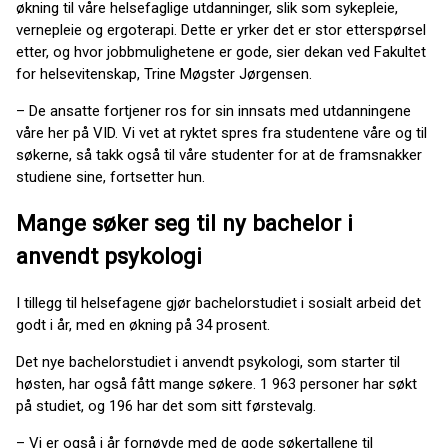
økning til våre helsefaglige utdanninger, slik som sykepleie,
vernepleie og ergoterapi. Dette er yrker det er stor etterspørsel
etter, og hvor jobbmulighetene er gode, sier dekan ved Fakultet
for helsevitenskap, Trine Møgster Jørgensen.
– De ansatte fortjener ros for sin innsats med utdanningene
våre her på VID. Vi vet at ryktet spres fra studentene våre og til
søkerne, så takk også til våre studenter for at de framsnakker
studiene sine, fortsetter hun.
Mange søker seg til ny bachelor i
anvendt psykologi
I tillegg til helsefagene gjør bachelorstudiet i sosialt arbeid det
godt i år, med en økning på 34 prosent.
Det nye bachelorstudiet i anvendt psykologi, som starter til
høsten, har også fått mange søkere. 1 963 personer har søkt
på studiet, og 196 har det som sitt førstevalg.
– Vi er også i år fornøyde med de gode søkertallene til