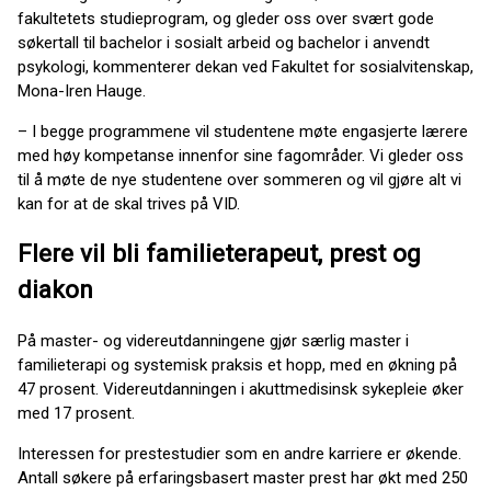
fakultetets studieprogram, og gleder oss over svært gode
søkertall til bachelor i sosialt arbeid og bachelor i anvendt
psykologi, kommenterer dekan ved Fakultet for sosialvitenskap,
Mona-Iren Hauge.
– I begge programmene vil studentene møte engasjerte lærere
med høy kompetanse innenfor sine fagområder. Vi gleder oss
til å møte de nye studentene over sommeren og vil gjøre alt vi
kan for at de skal trives på VID.
Flere vil bli familieterapeut, prest og
diakon
På master- og videreutdanningene gjør særlig master i
familieterapi og systemisk praksis et hopp, med en økning på
47 prosent. Videreutdanningen i akuttmedisinsk sykepleie øker
med 17 prosent.
Interessen for prestestudier som en andre karriere er økende.
Antall søkere på erfaringsbasert master prest har økt med 250