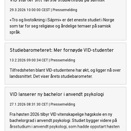
VID starter sitt første studietilbud på samisk
29.3.2026 10:00:00 CEST
|
Pressemelding
«Tro og livstolkning i Sápmi» er det eneste studiet i Norge
som tar for seg religiøse og åndelige temaer på samisk
språk.
Studiebarometeret: Mer fornøyde VID-studenter
13.2.2026 09:00:34 CET
|
Pressemelding
Tilfredsheten blant VID-studentene har økt, og ligger nå over
landssnittet. Det viser årets studiebarometer.
VID lanserer ny bachelor i anvendt psykologi
27.1.2026 08:31:30 CET
|
Pressemelding
Fra høsten 2026 tilbyr VID vitenskapelige høgskole en ny
bachelorgrad i anvendt psykologi. Studiet bygger videre på
årsstudium i anvendt psykologi, som hadde oppstart høsten