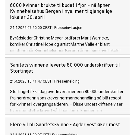
6000 kvinner brukte tilbudet i fjor – nå åpner
Kvinnehelsehus Bergen i nye, mer tilgjengelige
lokaler 30. april
24.4.2026 07:50:00 CEST
|
Presseinvitasjon
Byrådsleder Christine Meyer, ordfører Marit Warncke,
komiker Christine Hope og artist Marthe Valle er blant
gjestene når Kvinnehelsehus Bergen åpner sine nye lokaler.
Det blir også personlige hilsener fra brukere
av Kvinnehelsehuset.
Sanitetskvinnene leverte 80 000 underskrifter til
Stortinget
21.4.2026 10:41:47 CEST
|
Pressemelding
Stortinget fikk i dag overlevert mer enn 80 000 underskrifter
fra nordmenn som krever hormonbehandling på blå resept
for kvinner i overgangsalderen. – Disse underskriftene viser
hvor stor støtte kravet vårt har i befolkningen, sa
generalsekretær Kari Helene Partapuoli.
Flere vil bli Sanitetskvinne - Agder vest øker mest