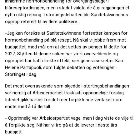
innlemme hormonbehandling for overgangsplager i
blåreseptordningen, men i stedet valgte de å gi regjeringen et
dytt i riktig retning. I stortingsdebatten ble Sanitetskvinnenes
opprop referert til av flere politikere.
-Jeg kan forsikre at Sanitetskvinnene fortsetter kampen for
hormonbehandling på blå resept. Nå skal vi jobbe frem mot
budsjettet, med mål om at det settes av penger til dette for
2027. Støtten til denne saken har vært overveldende og
oppropet har hatt direkte effekt, sier generalsekretær Kari
Helene Partapuoli, som fulgte debatten og voteringen i
Stortinget i dag.
Det mest overraskende som skjedde i stortingsbehandlingen
var nemlig at Arbeiderpartiet trakk sitt opprinnelige forslag.
Istedet gikk partiet for det mer forpliktende vedtaket som
endte med å få flertall.
- Opprinnelig var Arbeiderpartiet vage, men i dag viste de vilje til
å forplikte seg. Nå har vi tro på at de leverer i neste års
budsjett.