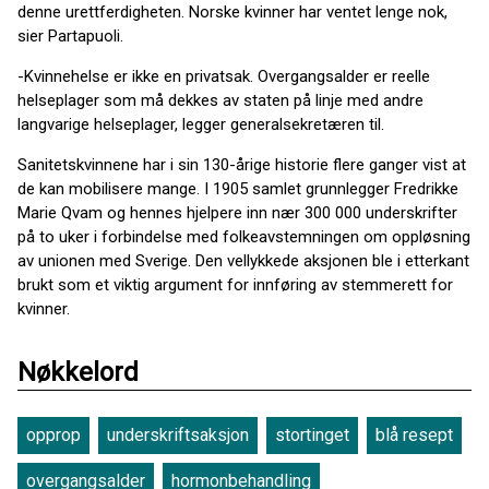
denne urettferdigheten. Norske kvinner har ventet lenge nok,
sier Partapuoli.
-Kvinnehelse er ikke en privatsak. Overgangsalder er reelle
helseplager som må dekkes av staten på linje med andre
langvarige helseplager, legger generalsekretæren til.
Sanitetskvinnene har i sin 130-årige historie flere ganger vist at
de kan mobilisere mange. I 1905 samlet grunnlegger Fredrikke
Marie Qvam og hennes hjelpere inn nær 300 000 underskrifter
på to uker i forbindelse med folkeavstemningen om oppløsning
av unionen med Sverige. Den vellykkede aksjonen ble i etterkant
brukt som et viktig argument for innføring av stemmerett for
kvinner.
Nøkkelord
opprop
underskriftsaksjon
stortinget
blå resept
overgangsalder
hormonbehandling