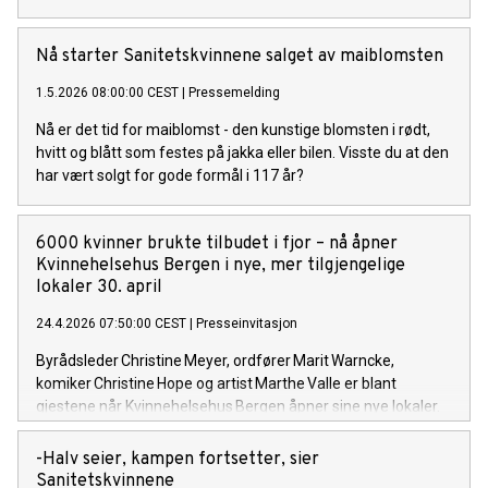
Nå starter Sanitetskvinnene salget av maiblomsten
1.5.2026 08:00:00 CEST
|
Pressemelding
Nå er det tid for maiblomst - den kunstige blomsten i rødt,
hvitt og blått som festes på jakka eller bilen. Visste du at den
har vært solgt for gode formål i 117 år?
6000 kvinner brukte tilbudet i fjor – nå åpner
Kvinnehelsehus Bergen i nye, mer tilgjengelige
lokaler 30. april
24.4.2026 07:50:00 CEST
|
Presseinvitasjon
Byrådsleder Christine Meyer, ordfører Marit Warncke,
komiker Christine Hope og artist Marthe Valle er blant
gjestene når Kvinnehelsehus Bergen åpner sine nye lokaler.
Det blir også personlige hilsener fra brukere
av Kvinnehelsehuset.
-Halv seier, kampen fortsetter, sier
Sanitetskvinnene