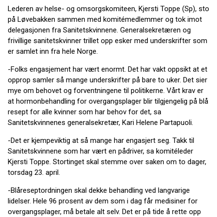
Lederen av helse- og omsorgskomiteen, Kjersti Toppe (Sp), sto
på Løvebakken sammen med komitémedlemmer og tok imot
delegasjonen fra Sanitetskvinnene. Generalsekretæren og
frivillige sanitetskvinner trillet opp esker med underskrifter som
er samlet inn fra hele Norge.
-Folks engasjement har vært enormt. Det har vakt oppsikt at et
opprop samler så mange underskrifter på bare to uker. Det sier
mye om behovet og forventningene til politikerne. Vårt krav er
at hormonbehandling for overgangsplager blir tilgjengelig på blå
resept for alle kvinner som har behov for det, sa
Sanitetskvinnenes generalsekretær, Kari Helene Partapuoli.
-Det er kjempeviktig at så mange har engasjert seg. Takk til
Sanitetskvinnene som har vært en pådriver, sa komitéleder
Kjersti Toppe. Stortinget skal stemme over saken om to dager,
torsdag 23. april.
-Blåreseptordningen skal dekke behandling ved langvarige
lidelser. Hele 96 prosent av dem som i dag får medisiner for
overgangsplager, må betale alt selv. Det er på tide å rette opp