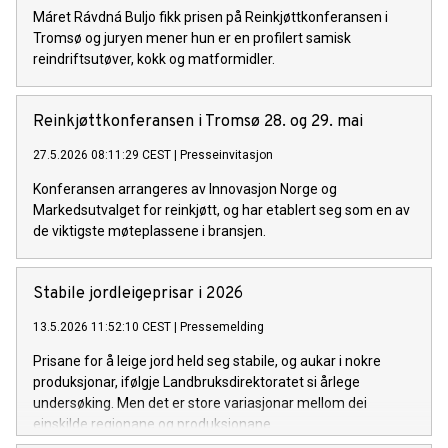
Máret Rávdná Buljo fikk prisen på Reinkjøttkonferansen i
Tromsø og juryen mener hun er en profilert samisk
reindriftsutøver, kokk og matformidler.
Reinkjøttkonferansen i Tromsø 28. og 29. mai
27.5.2026 08:11:29 CEST
|
Presseinvitasjon
Konferansen arrangeres av Innovasjon Norge og
Markedsutvalget for reinkjøtt, og har etablert seg som en av
de viktigste møteplassene i bransjen.
Stabile jordleigeprisar i 2026
13.5.2026 11:52:10 CEST
|
Pressemelding
Prisane for å leige jord held seg stabile, og aukar i nokre
produksjonar, ifølgje Landbruksdirektoratet si årlege
undersøking. Men det er store variasjonar mellom dei
einskilde regionane og produksjonane.