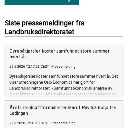
Siste pressemeldinger fra
Landbruksdirektoratet
Dyrepåkjørsler koster samfunnet store summer
hvert år
29.6.2026 12:17:26 CEST
|
Pressemelding
Dyrepåkjørsler koster samfunnet store summer hvert år. Det
viser utredningene Oslo Economics har gjort for
Landbruksdirektoratet: «Samfunnsøkonomisk analyse av
dyrepåkjørsler» og «Alternative løsninger for finansiering av
kommunalt eftersøksarbeid».
Årets reinkjøttformidler er Máret Rávdná Buljo fra
Lødingen
29.5.2026 12:31:10 CEST
|
Pressemelding