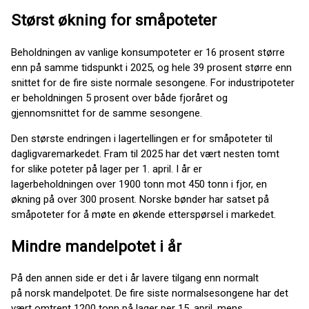
Størst økning for småpoteter
Beholdningen av vanlige konsumpoteter er 16 prosent større
enn på samme tidspunkt i 2025, og hele 39 prosent større enn
snittet for de fire siste normale sesongene. For industripoteter
er beholdningen 5 prosent over både fjoråret og
gjennomsnittet for de samme sesongene.
Den største endringen i lagertellingen er for småpoteter til
dagligvaremarkedet. Fram til 2025 har det vært nesten tomt
for slike poteter på lager per 1. april. I år er
lagerbeholdningen over 1900 tonn mot 450 tonn i fjor, en
økning på over 300 prosent. Norske bønder har satset på
småpoteter for å møte en økende etterspørsel i markedet.
Mindre mandelpotet i år
På den annen side er det i år lavere tilgang enn normalt
på norsk mandelpotet. De fire siste normalsesongene har det
vært omtrent 1200 tonn på lager per 15. april, mens