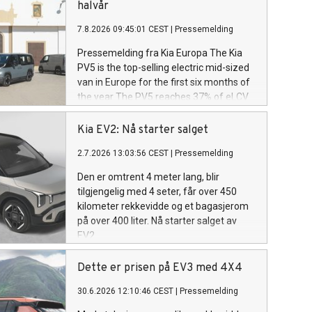
halvår
7.8.2026 09:45:01 CEST
|
Pressemelding
Pressemelding fra Kia Europa The Kia
PV5 is the top-selling electric mid-sized
van in Europe for the first six months of
the year The PV5 reaches 37% of eLCV
C-segment market share in Europe
thanks to the integration of software
Kia EV2: Nå starter salget
and services into a seamless electric
2.7.2026 13:03:56 CEST
|
Pressemelding
platform§ PV5 tops the electric C-
segment list in 12 European countries,
Den er omtrent 4 meter lang, blir
including Germany and the UK Across all
tilgjengelig med 4 seter, får over 450
engine types, the PV5 is the best-selling
kilometer rekkevidde og et bagasjerom
C-segment van in Denmark, the
på over 400 liter. Nå starter salget av
Netherlands, Norway and Sweden
EV2.
Dette er prisen på EV3 med 4X4
30.6.2026 12:10:46 CEST
|
Pressemelding