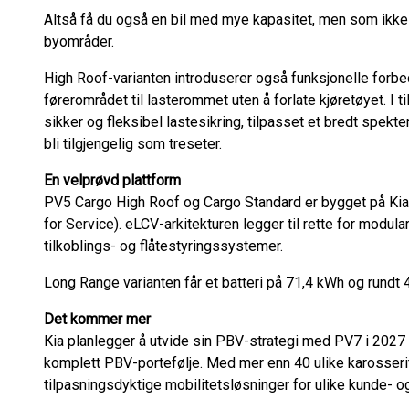
Altså få du også en bil med mye kapasitet, men som ikke
byområder.
High Roof-varianten introduserer også funksjonelle forbe
førerområdet til lasterommet uten å forlate kjøretøyet. I t
sikker og fleksibel lastesikring, tilpasset et bredt spekt
bli tilgjengelig som treseter.
En velprøvd plattform
PV5 Cargo High Roof og Cargo Standard er bygget på Kia
for Service). eLCV-arkitekturen legger til rette for modula
tilkoblings- og flåtestyringssystemer.
Long Range varianten får et batteri på 71,4 kWh og rundt
Det kommer mer
Kia planlegger å utvide sin PBV-strategi med PV7 i 2027
komplett PBV-portefølje. Med mer enn 40 ulike karosserit
tilpasningsdyktige mobilitetsløsninger for ulike kunde- o