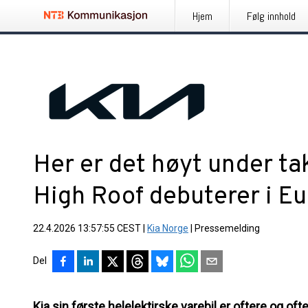
Hjem
Følg innhold
Her er det høyt under tak
High Roof debuterer i E
22.4.2026 13:57:55 CEST
|
Kia Norge
|
Pressemelding
Del
Kia sin første helelektirske varebil er oftere og oft