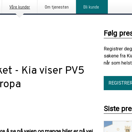
Våre kunder
Om tjenesten
Bli kunde
Følg pre
Registrer deg
sakene fra Ki
når som helst
et - Kia viser PV5
uropa
REGISTRE
Siste pr
ere å se på veien og mange biler er på vei