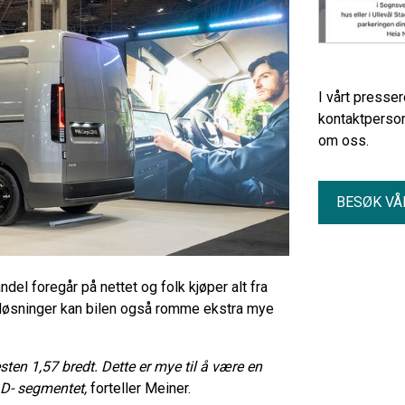
I vårt presse
kontaktperson
om oss.
BESØK VÅ
el foregår på nettet og folk kjøper alt fra
gsløsninger kan bilen også romme ekstra mye
sten 1,57 bredt. Dette er mye til å være en
 D- segmentet,
forteller Meiner.