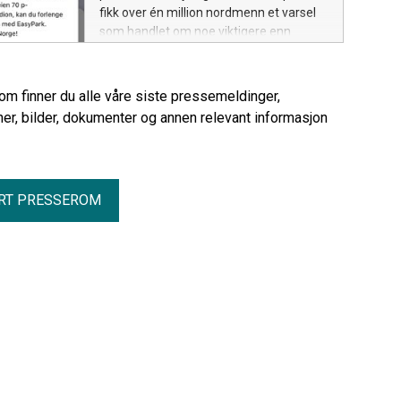
fikk over én million nordmenn et varsel
som handlet om noe viktigere enn
sluttresultatet. Varselet dukket opp hos
EasyPark brukere over hele Oslo og lød:
«Ute til nå på Norge-Irak, bør du kanskje
rom finner du alle våre siste pressemeldinger,
sitte bak?» Som en oppfordring om å la
er, bilder, dokumenter og annen relevant informasjon
bilen stå parkert dersom man har vært
med på fotballfesten.
RT PRESSEROM