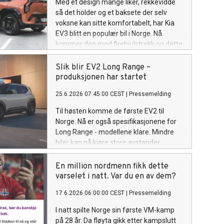
Med et design mange liker, rekkevidde
så det holder og et baksete der selv
voksne kan sitte komfortabelt, har Kia
EV3 blitt en populær bil i Norge. Nå
kommer den med firehjulstrekk og dette
blir prisen.
Slik blir EV2 Long Range –
produksjonen har startet
25.6.2026 07:45:00 CEST
|
Pressemelding
Til høsten komme de første EV2 til
Norge. Nå er også spesifikasjonene for
Long Range - modellene klare. Mindre
biler kan nå kjøre store avstander.
En million nordmenn fikk dette
varselet i natt. Var du en av dem?
17.6.2026 06:00:00 CEST
|
Pressemelding
I natt spilte Norge sin første VM-kamp
på 28 år. Da fløyta gikk etter kampslutt