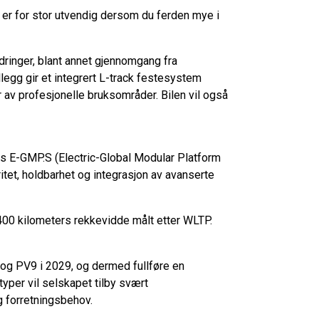
 er for stor utvendig dersom du ferden mye i
dringer, blant annet gjennomgang fra
illegg gir et integrert L-track festesystem
er av profesjonelle bruksområder. Bilen vil også
s E-GMP.S (Electric-Global Modular Platform
ritet, holdbarhet og integrasjon av avanserte
 400 kilometers rekkevidde målt etter WLTP.
 og PV9 i 2029, og dermed fullføre en
yper vil selskapet tilby svært
g forretningsbehov.