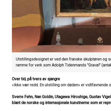
Utstillingsdesignet er ved den franske skulptøren og
ramme for verk som Adolph Tidenmands "Gravøl" (anta
Over tid, på tvers av sjangre
«Ikke vær redd. En utstilling om døden» er vidtfavnende o
Sverre Fehn, Nan Goldin, Utagawa Hiroshige, Gustav Vige
blant de norske og internasjonale kunstnerne som er repr