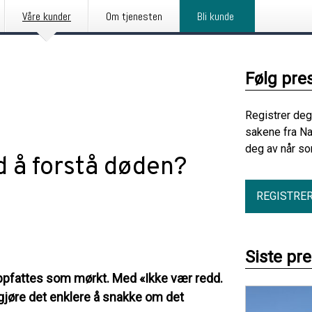
Våre kunder
Om tjenesten
Bli kunde
Følg pre
Registrer deg
sakene fra N
deg av når so
d å forstå døden?
REGISTRE
Siste pr
ppfattes som mørkt. Med «Ikke vær redd.
gjøre det enklere å snakke om det