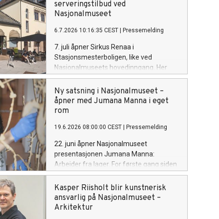
serveringstilbud ved
Nasjonalmuseet
6.7.2026 10:16:35 CEST
|
Pressemelding
7. juli åpner Sirkus Renaa i
Stasjonsmesterboligen, like ved
Nasjonalmuseets hovedinngang. Her
kan gjestene nyte ferske bakervarer,
sandwicher, søte fristelser og kaffe av
Ny satsning i Nasjonalmuseet –
høy kvalitet gjennom hele dagen.
åpner med Jumana Manna i eget
rom
19.6.2026 08:00:00 CEST
|
Pressemelding
22. juni åpner Nasjonalmuseet
presentasjonen Jumana Manna:
Arbeider fra lager. For første gang siden
åpningen i 2022 vies et helt rom i
samlingsvisningen til én enkelt
Kasper Riisholt blir kunstnerisk
nålevende kunstner.
ansvarlig på Nasjonalmuseet –
Arkitektur