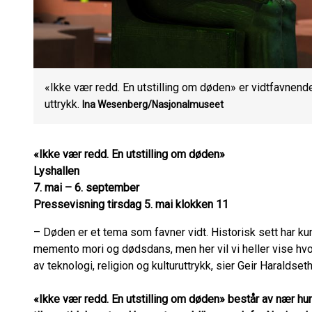
«Ikke vær redd. En utstilling om døden» er vidtfavnend
uttrykk.
Ina Wesenberg/Nasjonalmuseet
«Ikke vær redd. En utstilling om døden»
Lyshallen
7. mai – 6. september
Pressevisning tirsdag 5. mai klokken 11
– Døden er et tema som favner vidt. Historisk sett har
memento mori og dødsdans, men her vil vi heller vise hvor
av teknologi, religion og kulturuttrykk, sier Geir Haraldse
«Ikke vær redd. En utstilling om døden» består av nær hun