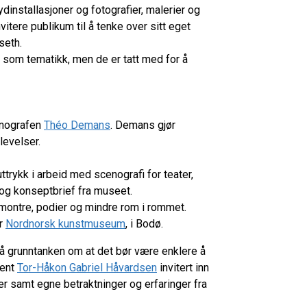
ydinstallasjoner og fotografier, malerier og
vitere publikum til å tenke over sitt eget
dseth.
en som tematikk, men de er tatt med for å
enografen
Théo Demans
. Demans gjør
levelser.
ttrykk i arbeid med scenografi for teater,
 og konseptbrief fra museet.
 montre, podier og mindre rom i rommet.
or
Nordnorsk kunstmuseum
, i Bodø.
å grunntanken om at det bør være enklere å
gent
Tor-Håkon Gabriel Håvardsen
invitert inn
r samt egne betraktninger og erfaringer fra