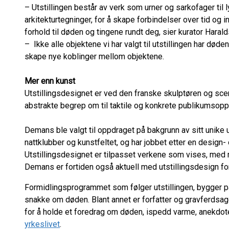
– Utstillingen består av verk som urner og sarkofager til l
arkitekturtegninger, for å skape forbindelser over tid og in
forhold til døden og tingene rundt deg, sier kurator Haral
– Ikke alle objektene vi har valgt til utstillingen har død
skape nye koblinger mellom objektene.
Mer enn kunst
Utstillingsdesignet er ved den franske skulptøren og sc
abstrakte begrep om til taktile og konkrete publikumsopp
Demans ble valgt til oppdraget på bakgrunn av sitt unike u
nattklubber og kunstfeltet, og har jobbet etter en design-
Utstillingsdesignet er tilpasset verkene som vises, med
Demans er fortiden også aktuell med utstillingsdesign f
Formidlingsprogrammet som følger utstillingen, bygger p
snakke om døden. Blant annet er forfatter og gravferdsa
for å holde et foredrag om døden, ispedd varme, anekdote
yrkeslivet
.