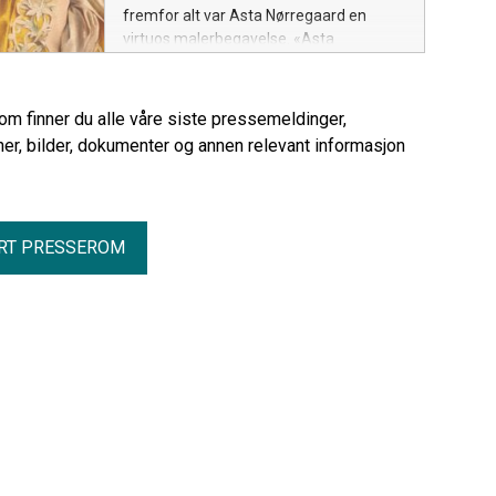
fremfor alt var Asta Nørregaard en
virtuos malerbegavelse. «Asta
Nørregaard. Sannhet og skjønnhet» er
den første utstillingen viet kunstneren i
Nasjonalmuseet.
rom finner du alle våre siste pressemeldinger,
er, bilder, dokumenter og annen relevant informasjon
RT PRESSEROM