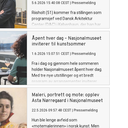
5.6.2026 15:40:08 CEST
|
Pressemelding
Riisholt (51) kommer fra stillingen som
programsjef ved Dansk Arkitektur
Center (DAC) i København, der han har
arbeidet med å utvikle formater i
skjæringspunktet mellom arkitektur, by
Åpent hver dag – Nasjonalmuseet
og samfunn.
inviterer til kunstsommer
1.6.2026 15:07:51 CEST
|
Pressemelding
Fra i dag og gjennom hele sommeren
holder Nasjonalmuseet åpent hver dag.
Med tre nye utstillinger og et bredt
program av arrangementer inviterer
museet til en rik og tilgjengelig
kunstopplevelse midt i Oslo.
Maleri, portrett og mote: opplev
Asta Nørregaard i Nasjonalmuseet
22.5.2026 09:57:48 CEST
|
Pressemelding
Hun ble lenge avfeid som
«motemalerinnen» i norsk kunst. Men