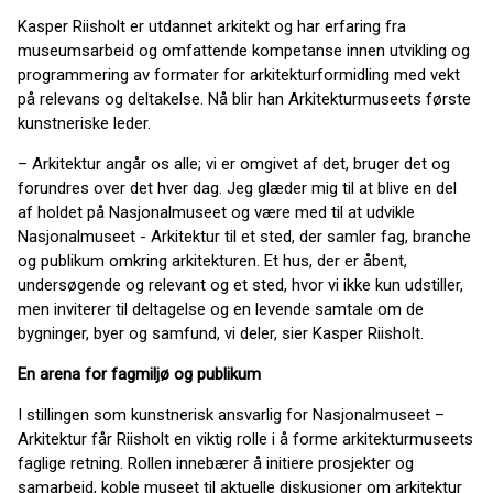
Kasper Riisholt er utdannet arkitekt og har erfaring fra
museumsarbeid og omfattende kompetanse innen utvikling og
programmering av formater for arkitekturformidling med vekt
på relevans og deltakelse. Nå blir han Arkitekturmuseets første
kunstneriske leder.
– Arkitektur angår os alle; vi er omgivet af det, bruger det og
forundres over det hver dag. Jeg glæder mig til at blive en del
af holdet på Nasjonalmuseet og være med til at udvikle
Nasjonalmuseet - Arkitektur til et sted, der samler fag, branche
og publikum omkring arkitekturen. Et hus, der er åbent,
undersøgende og relevant og et sted, hvor vi ikke kun udstiller,
men inviterer til deltagelse og en levende samtale om de
bygninger, byer og samfund, vi deler, sier Kasper Riisholt.
En arena for fagmiljø og publikum
I stillingen som kunstnerisk ansvarlig for Nasjonalmuseet –
Arkitektur får Riisholt en viktig rolle i å forme arkitekturmuseets
faglige retning. Rollen innebærer å initiere prosjekter og
samarbeid, koble museet til aktuelle diskusjoner om arkitektur