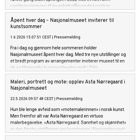
samlingsvisningen til én enkelt nålevende kunstner.
Åpent hver dag – Nasjonalmuseet inviterer til
kunstsommer
1.6.2026 15:07:51 CEST
|
Pressemelding
Fra i dag og gjennom hele sommeren holder
Nasjonalmuseet åpent hver dag. Med tre nye utstillinger og
et bredt program av arrangementer inviterer museet til en
rik og tilgjengelig kunstopplevelse midt i Oslo.
Maleri, portrett og mote: opplev Asta Nørregaard i
Nasjonalmuseet
22.5.2026 09:57:48 CEST
|
Pressemelding
Hun ble lenge avfeid som «motemalerinnen» i norsk kunst.
Men fremfor alt var Asta Nørregaard en virtuos
malerbegavelse. «Asta Nørregaard. Sannhet og skjønnhet»
er den første utstillingen viet kunstneren i Nasjonalmuseet.