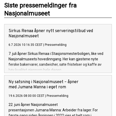
Siste pressemeldinger fra
Nasjonalmuseet
Sirkus Renaa åpner nytt serveringstilbud ved
Nasjonalmuseet
6.7.2026 10:16:35 CEST
|
Pressemelding
7. juli åpner Sirkus Renaa i Stasjonsmesterboligen, like ved
Nasjonalmuseets hovedinngang. Her kan gjestene nyte
ferske bakervarer, sandwicher, søte fristelser og kaffe av
høy kvalitet gjennom hele dagen.
Ny satsning i Nasjonalmuseet – åpner
med Jumana Manna i eget rom
19.6.2026 08:00:00 CEST
|
Pressemelding
22. juni åpner Nasjonalmuseet
presentasjonen Jumana Manna: Arbeider fra lager. For
første gang siden åpningen i 2022 vies et helt rom i