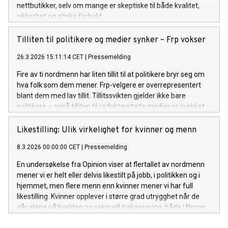
nettbutikker, selv om mange er skeptiske til både kvalitet,
sikkerhet og etiske forhold.
Tilliten til politikere og medier synker – Frp vokser
26.3.2026 15:11:14 CET
|
Pressemelding
Fire av ti nordmenn har liten tillit til at politikere bryr seg om
hva folk som dem mener. Frp-velgere er overrepresentert
blant dem med lav tillit. Tillitssvikten gjelder ikke bare
politikere – også tilliten til redaktørstyrte medier er svekket.
Likestilling: Ulik virkelighet for kvinner og menn
8.3.2026 00:00:00 CET
|
Pressemelding
En undersøkelse fra Opinion viser at flertallet av nordmenn
mener vi er helt eller delvis likestilt på jobb, i politikken og i
hjemmet, men flere menn enn kvinner mener vi har full
likestilling. Kvinner opplever i større grad utrygghet når de
går alene på kvelden og seksuell trakassering, både i Norge
og på verdensbasis.