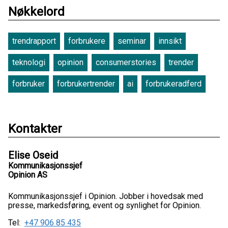
Nøkkelord
trendrapport
forbrukere
seminar
innsikt
teknologi
opinion
consumerstories
trender
forbruker
forbrukertrender
ai
forbrukeradferd
Kontakter
Elise Oseid
Kommunikasjonssjef
Opinion AS
Kommunikasjonssjef i Opinion. Jobber i hovedsak med
presse, markedsføring, event og synlighet for Opinion.
Tel:
+47 906 85 435