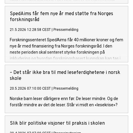
funksjon.
SpedAims får fem nye år med støtte fra Norges
forskningsråd
21.5.2026 12:28:58 CEST
|
Pressemelding
Forskningssenteret SpedAims får 40 millioner kroner og fem
nye år med finansiering fra Norges forskningsråd. I den
neste perioden skal senteret styrke forskningen på
inkludering og hvordan forskningsbasert kunnskap kan tas i
bruk i barnehager og skoler.
– Det står ikke bra til med leseferdighetene i norsk
skole
20.5.2026 07:10:00 CEST
|
Pressemelding
Norske barn leser dårligere enn før. De leser mindre. Og de
forstår mindre av det de leser. Står vi midt en «lesekrise»?
Slik blir politiske visjoner til praksis i skolen