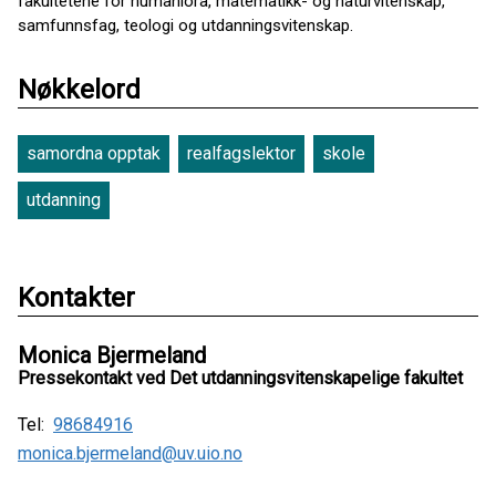
fakultetene for humaniora, matematikk- og naturvitenskap,
samfunnsfag, teologi og utdanningsvitenskap.
Nøkkelord
samordna opptak
realfagslektor
skole
utdanning
Kontakter
Monica Bjermeland
Pressekontakt ved Det utdanningsvitenskapelige fakultet
Tel:
98684916
monica.bjermeland@uv.uio.no