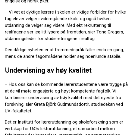
engelsk og norsk øker.
– Vi vet at dyktige lærere i skolen er viktige forbilder for hvilke
fag elever velger i videregående skole og også hvilken
utdanning de velger seg videre. Med økt rekruttering til
realfagene ser jeg litt lysere på fremtiden, sier Tone Gregers,
utdanningsleder for studieretningene i realfag.
Den dårlige nyheten er at fremmedspråk faller enda en gang,
mens de andre fagområdene holder seg noenlunde stabile.
Undervisning av høy kvalitet
– Hos oss kan de kommende lærerstudentene være trygge på
at de vil møte engasjerte og høyt kompetente fagfolk. Vi
kombinerer undervisning av høy kvalitet med det nyeste fra
forskning, sier Greta Björk Gudmundsdottir, studiedekan ved
UV-fakultetet.
Det er Institutt for lærerutdanning og skoleforskning som er
vertskap for UiOs lektorutdanning, et samarbeid mellom