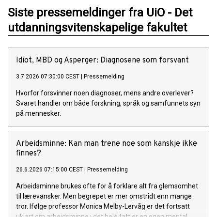
Siste pressemeldinger fra UiO - Det
utdanningsvitenskapelige fakultet
Idiot, MBD og Asperger: Diagnosene som forsvant
3.7.2026 07:30:00 CEST
|
Pressemelding
Hvorfor forsvinner noen diagnoser, mens andre overlever?
Svaret handler om både forskning, språk og samfunnets syn
på mennesker.
Arbeidsminne: Kan man trene noe som kanskje ikke
finnes?
26.6.2026 07:15:00 CEST
|
Pressemelding
Arbeidsminne brukes ofte for å forklare alt fra glemsomhet
til lærevansker. Men begrepet er mer omstridt enn mange
tror. Ifølge professor Monica Melby-Lervåg er det fortsatt
uklart om arbeidsminne i det hele tatt er en egen mental