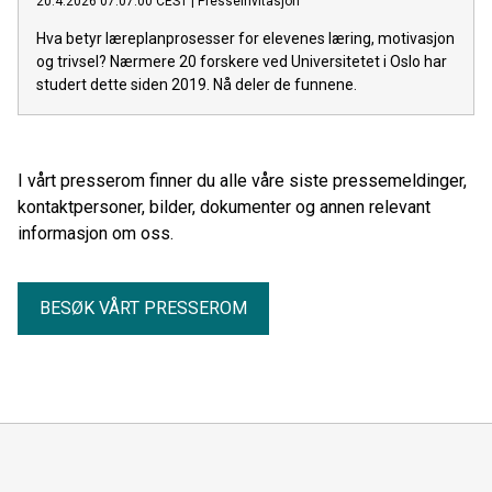
20.4.2026 07:07:00 CEST
|
Presseinvitasjon
Hva betyr læreplanprosesser for elevenes læring, motivasjon
og trivsel? Nærmere 20 forskere ved Universitetet i Oslo har
studert dette siden 2019. Nå deler de funnene.
I vårt presserom finner du alle våre siste pressemeldinger,
kontaktpersoner, bilder, dokumenter og annen relevant
informasjon om oss.
BESØK VÅRT PRESSEROM