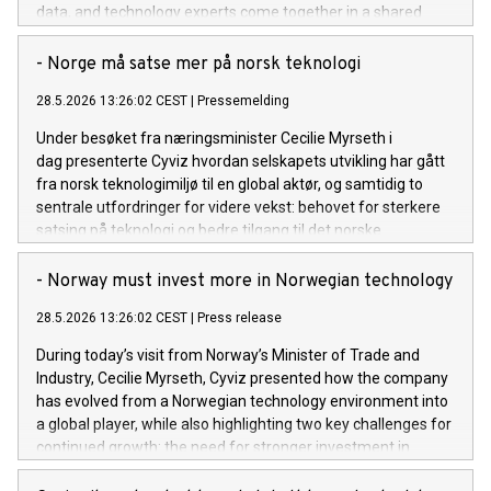
data, and technology experts come together in a shared
environment to address challenges more effectively.
- Norge må satse mer på norsk teknologi
28.5.2026 13:26:02 CEST
|
Pressemelding
Under besøket fra næringsminister Cecilie Myrseth i
dag presenterte Cyviz hvordan selskapets utvikling har gått
fra norsk teknologimiljø til en global aktør, og samtidig to
sentrale utfordringer for videre vekst: behovet for sterkere
satsing på teknologi og bedre tilgang til det norske
forsvarsmarkedet.
- Norway must invest more in Norwegian technology
28.5.2026 13:26:02 CEST
|
Press release
During today’s visit from Norway’s Minister of Trade and
Industry, Cecilie Myrseth, Cyviz presented how the company
has evolved from a Norwegian technology environment into
a global player, while also highlighting two key challenges for
continued growth: the need for stronger investment in
technology and better access to the Norwegian defense