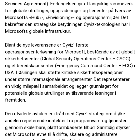
Services Agreement). Forlengelsen gir et langsiktig rammeverk
for globale utrullinger, oppgraderinger og tjenester på tvers av
Microsofts «Hub»-, «Envisioning»- og operasjonsmiljøer. Det
bekrefter den strategiske betydningen Cyviz-teknologien har i
Microsofts globale infrastruktur.
Blant de nye leveransene er Cyviz’ første
operasjonssenterløsning for Microsoft, bestående av et globalt
sikkerhetssenter (Global Security Operations Center – GSOC)
og et beredskapssenter (Emergency Command Center – ECC) i
USA. Løsningen skal støtte kritiske sikkerhetsoperasjoner
under større internasjonale arrangementer. Det representerer
en viktig milepæl i samarbeidet og legger grunnlaget for
potensielle globale utrullinger av tilsvarende løsninger i
fremtiden.
Den utvidede avtalen er i tråd med Cyviz’ strategi om å øke
andelen repeterende inntekter fra programvare og tjenester
gjennom skalerbare, plattformbaserte tilbud. Samtidig styrker
det Microsofts evne til å drifte, skalere og administrere