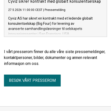
industry.
Cyviz sikrer kontrakt med globalt konsulentselskap
27.5.2026 11:00:00 CEST
|
Pressemelding
Cyviz AS har sikret en kontrakt med et ledende globalt
konsulentselskap (Big Four) for levering av
avanserte samhandlingsløsninger til selskapets
innovasjonssenter i San Francisco, USA.
I vårt presserom finner du alle våre siste pressemeldinger,
kontaktpersoner, bilder, dokumenter og annen relevant
informasjon om oss.
BESØK VÅRT PRESSEROM