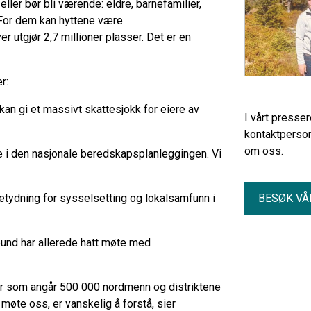
ller bør bli værende: eldre, barnefamilier,
. For dem kan hyttene være
 utgjør 2,7 millioner plasser. Det er en
r:
n gi et massivt skattesjokk for eiere av
I vårt presse
kontaktperson
om oss.
e i den nasjonale beredskapsplanleggingen. Vi
tydning for sysselsetting og lokalsamfunn i
BESØK VÅ
bund har allerede hatt møte med
aker som angår 500 000 nordmenn og distriktene
 å møte oss, er vanskelig å forstå, sier