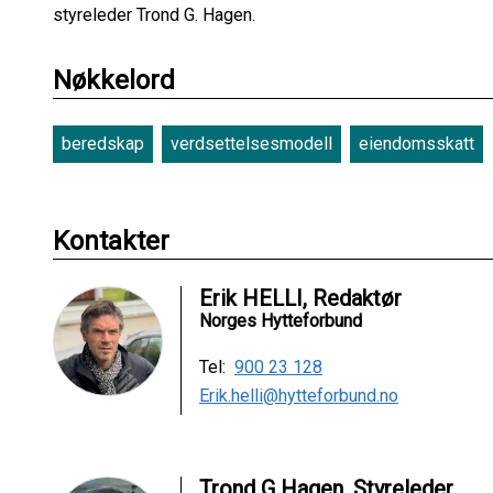
styreleder Trond G. Hagen.
Nøkkelord
beredskap
verdsettelsesmodell
eiendomsskatt
Kontakter
Erik HELLI, Redaktør
Norges Hytteforbund
Tel:
900 23 128
Erik.helli@hytteforbund.no
Trond G Hagen, Styreleder