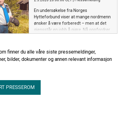
2.3.2026 20:00:00 CET
|
Pressemelding
kronekurs gjør norske fritidsboliger
stadig mer attraktive for utenlandske
En undersøkelse fra Norges
kjøpere.
Hytteforbund viser at mange nordmenn
ønsker å være forberedt – men at det
gjensstår en jobb å gjøre. Nå oppfordrer
forbundet hytteeiere, kommuner og
sentrale myndigheter til å løfte
egenberedskap høyere på agendaen.
rom finner du alle våre siste pressemeldinger,
er, bilder, dokumenter og annen relevant informasjon
RT PRESSEROM