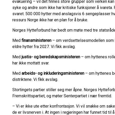
evakuering – vil det finnes store grupper som verken kan e
syke og andre som ikke har kritiske funksjoner å ivareta
svaret. 500 000 hytter med anslagsvis 6 sengeplasser hver
ressurs Norge ikke har en plan for å bruke.
Norges Hytteforbund har bedt om møte med tre statsråde
Med
finansministeren
– om verdsettelsesmodellen som ka
eldre hytter fra 2027. Vi fikk avslag.
Med
justis- og beredskapsministeren
– om hyttenes roll
har ikke mottatt svar.
Med
arbeids- og inkluderingsministeren
– om hyttenes be
distriktene. Vi fikk avslag.
Stortingets partier stiller seg mer åpne. Norges Hyttefor
Fremskrittspartiet, og møter Senterpartiet i nær fremtid.
– Vi er ikke ute etter konfrontasjon. Vi vil snakke om s
de er livsnerven i. At ingen i regjeringen har funnet tid til