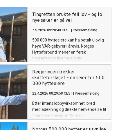
Tingretten brukte feil lov – og to
nye saker er på vei
7.5.2026 09:20:48 CEST
|
Pressemelding
500 000 hytteeiere kan ha betalt ulovlig
høye VAR-gebyrer i årevis. Norges
Hytteforbund mener en fersk
tingrettsdom lider av uriktig
lovanvendelse – og at feilen kan få
vidtrekkende konsekvenser når to nye
Regjeringen trekker
rettssaker snart skal avgjøres.
skatteforslaget – en seier for 500
000 hytteeiere
22.4.2026 08:29:58 CEST
|
Pressemelding
Etter intens lobbyvirksomhet, bred
mediadekning og direkte henvendelse til
finansministeren, er Norges
Hytteforbund (NHF) tilfreds med at
regjeringen nå trekker forslaget om ny
Norges 500 000 hytter er usynlige