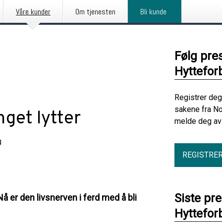
Våre kunder
Om tjenesten
Bli kunde
Følg pre
Hyttefor
Registrer deg
sakene fra No
nget lytter
melde deg av 
g
REGISTRE
Siste pr
 er den livsnerven i ferd med å bli
Hyttefor