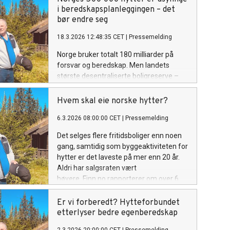
AI-basert verdsettelsesmodell for
i beredskapsplanleggingen – det
fritidsboliger. Forbundet understreker
bør endre seg
samtidig at de støtter prinsippet om
18.3.2026 12:48:35 CET
|
Pressemelding
rettferdig skattepolitikk.
Norge bruker totalt 180 milliarder på
forsvar og beredskap. Men landets
største desentraliserte boligreserve –
500 000 fritidsboliger spredt over hele
landet. De er knapt nevnt i planene. Det
Hvem skal eie norske hytter?
er ikke lenger kontroversielt å si at vi
6.3.2026 08:00:00 CET
|
Pressemelding
lever i usikre tider. Norges kraftige
opprustning av forsvaret er i seg selv et
Det selges flere fritidsboliger enn noen
klart signal: risikoen for krig,
gang, samtidig som byggeaktiviteten for
cyberangrep og alvorlig
hytter er det laveste på mer enn 20 år.
infrastruktursvikt er reell. Likevel har
Aldri har salgsraten vært
beredskapsplanleggingen hittil oversett
høyere. Finn.no rapporterer om over 6
en ressurs som kan vise seg å være
000 salgsannonser hver uke. Norske
kritisk viktig i en krisesituasjon.
pensjonister og hytteeiere selger til
Er vi forberedt? Hytteforbundet
svake priser, mens utlendinger kjøper
etterlyser bedre egenberedskap
norske hytter som aldri før. En svak