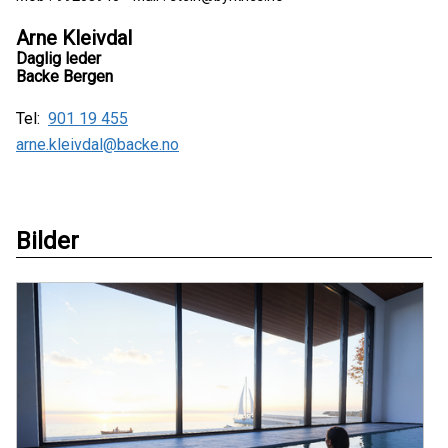
Arne Kleivdal
Daglig leder
Backe Bergen
Tel:
901 19 455
arne.kleivdal@backe.no
Bilder