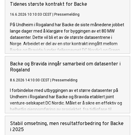
Tidenes største kontrakt for Backe
16.6.2026 10:10:03 CEST
|
Pressemelding
På Undheim i Rogaland har Backe de siste månedene jobbet
lange dager med å klargjøre for byggingen av et 80 MW
datasenter. Dette vil bli et av de største datasentrene i
Norge. Arbeidet er del av en stor kontrakt inngått mellom
Backe og Bravida (under fellesnavnet DC Nordic) og Green
Mountain. Backes del av kontrakten er på i overkant av 3
milliarder kroner. Backe skal levere grunnarbeider og
Backe og Bravida inngår samarbeid om datasenter i
bygningsmasse på totalt 70.000 m2.
Rogaland
8.6.2026 14:10:00 CEST
|
Pressemelding
I forbindelse med utbyggingen av et større datasenter på
Undheim i Rogaland har Backe og Bravida etablert joint
venture-selskapet DC Nordic. Målet er å sikre en effektiv og
helhetlig gjennomføring av prosjektet, fra tidligfase til
ferdigstillelse.
Stabil omsetning, men resultatforbedring for Backe
i 2025