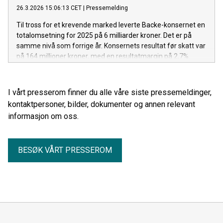
26.3.2026 15:06:13 CET
|
Pressemelding
Til tross for et krevende marked leverte Backe-konsernet en
totalomsetning for 2025 på 6 milliarder kroner. Det er på
samme nivå som forrige år. Konsernets resultat før skatt var
på 164 millioner kroner, med en resultatmargin på 2,7%.
Resultatet er en forbedring sammenlignet med 2024, hvor
resultatet endte på 143 millioner kroner og en
resultatmargin på 2,3%.
I vårt presserom finner du alle våre siste pressemeldinger,
kontaktpersoner, bilder, dokumenter og annen relevant
informasjon om oss.
BESØK VÅRT PRESSEROM