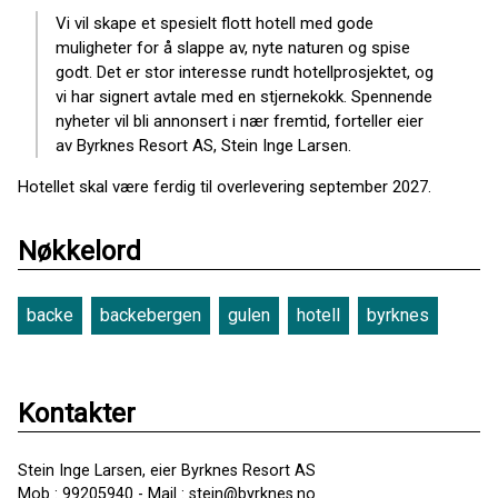
Vi vil skape et spesielt flott hotell med gode
muligheter for å slappe av, nyte naturen og spise
godt. Det er stor interesse rundt hotellprosjektet, og
vi har signert avtale med en stjernekokk. Spennende
nyheter vil bli annonsert i nær fremtid, forteller eier
av Byrknes Resort AS, Stein Inge Larsen.
Hotellet skal være ferdig til overlevering september 2027.
Nøkkelord
backe
backebergen
gulen
hotell
byrknes
Kontakter
Stein Inge Larsen, eier Byrknes Resort AS
Mob : 99205940 - Mail : stein@byrknes.no