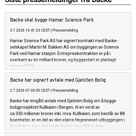
Backe skal bygge Hamar Science Park
3.7.2026 15:41:23 CEST
|
Pressemelding
Hamar Science Park AS har signert kontrakt med Backe-
selskapet Martin M. Bakken AS om byggingen av Science
Park ved Hamar stasjon. Entreprisekontrakten er på i
overkant av én milliard kroner, og byggestart er planlagt
høsten 2026.
Backe har signert avtale med Gjelsten Bolig
2.7.2026 07:00:00 CEST
|
Pressemelding
Backe har inngått avtale med Gjelsten Bolig om å bygge
boligprosjektet Kullkaien i Bergen, til en verdi av
ca 330 millioner kroner inkl. mva. Kullkaien, som består av 88
boenheter, er en del av den større Hegreneset-utbyggingen i
Sandviken, hvor det totalt skal bygges 560 boliger.