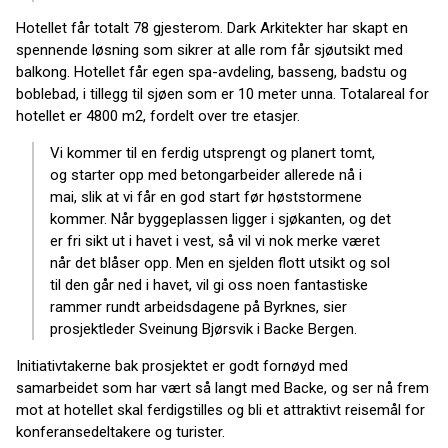
Hotellet får totalt 78 gjesterom. Dark Arkitekter har skapt en
spennende løsning som sikrer at alle rom får sjøutsikt med
balkong. Hotellet får egen spa-avdeling, basseng, badstu og
boblebad, i tillegg til sjøen som er 10 meter unna. Totalareal for
hotellet er 4800 m2, fordelt over tre etasjer.
Vi kommer til en ferdig utsprengt og planert tomt,
og starter opp med betongarbeider allerede nå i
mai, slik at vi får en god start før høststormene
kommer. Når byggeplassen ligger i sjøkanten, og det
er fri sikt ut i havet i vest, så vil vi nok merke været
når det blåser opp. Men en sjelden flott utsikt og sol
til den går ned i havet, vil gi oss noen fantastiske
rammer rundt arbeidsdagene på Byrknes, sier
prosjektleder Sveinung Bjørsvik i Backe Bergen.
Initiativtakerne bak prosjektet er godt fornøyd med
samarbeidet som har vært så langt med Backe, og ser nå frem
mot at hotellet skal ferdigstilles og bli et attraktivt reisemål for
konferansedeltakere og turister.