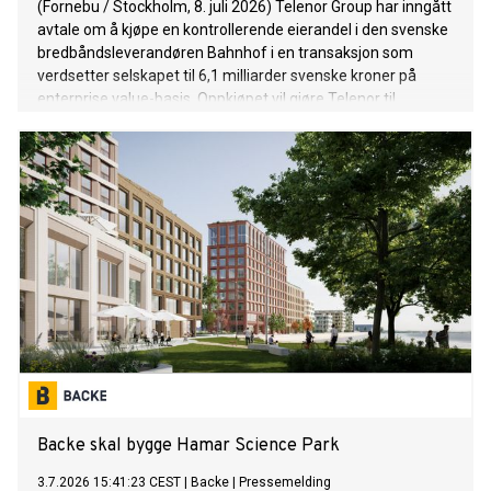
(Fornebu / Stockholm, 8. juli 2026) Telenor Group har inngått
avtale om å kjøpe en kontrollerende eierandel i den svenske
bredbåndsleverandøren Bahnhof i en transaksjon som
verdsetter selskapet til 6,1 milliarder svenske kroner på
enterprise value-basis. Oppkjøpet vil gjøre Telenor til
Sveriges nest største leverandør av fast bredbånd.
Gjennomføringen av oppkjøpet, som er betinget av
myndighetsgodkjenninger, vil utløse en plikt for Telenor til å
fremsette et obligatorisk kontanttilbud til alle aksjonærer i
Bahnhof.
Backe skal bygge Hamar Science Park
3.7.2026 15:41:23 CEST
|
Backe
|
Pressemelding