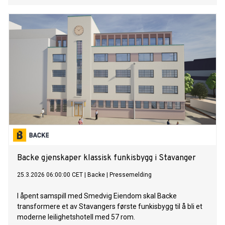
2025, total investment in the Anápolis complex reaches USD
1.52 billion (R$ 8 billion), bringing total annual capacity to
90,000 units. "For Changan, Brazil is
Backe gjenskaper klassisk funkisbygg i Stavanger
25.3.2026 06:00:00 CET
|
Backe
|
Pressemelding
I åpent samspill med Smedvig Eiendom skal Backe
transformere et av Stavangers første funkisbygg til å bli et
moderne leilighetshotell med 57 rom.