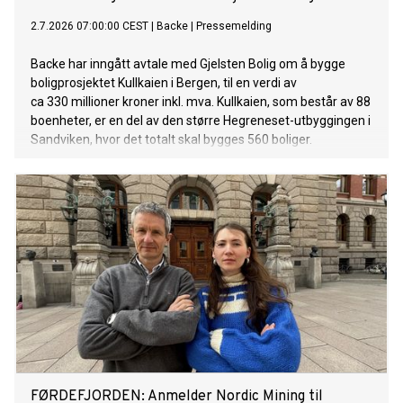
2.7.2026 07:00:00 CEST
|
Backe
|
Pressemelding
Backe har inngått avtale med Gjelsten Bolig om å bygge
boligprosjektet Kullkaien i Bergen, til en verdi av
ca 330 millioner kroner inkl. mva. Kullkaien, som består av 88
boenheter, er en del av den større Hegreneset-utbyggingen i
Sandviken, hvor det totalt skal bygges 560 boliger.
FØRDEFJORDEN: Anmelder Nordic Mining til