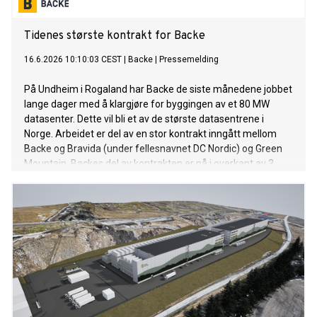
Tidenes største kontrakt for Backe
16.6.2026 10:10:03 CEST
|
Backe
|
Pressemelding
På Undheim i Rogaland har Backe de siste månedene jobbet
lange dager med å klargjøre for byggingen av et 80 MW
datasenter. Dette vil bli et av de største datasentrene i
Norge. Arbeidet er del av en stor kontrakt inngått mellom
Backe og Bravida (under fellesnavnet DC Nordic) og Green
Mountain. Backes del av kontrakten er på i overkant av 3
milliarder kroner. Backe skal levere grunnarbeider og
bygningsmasse på totalt 70.000 m2.