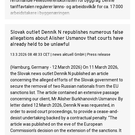
reforhandle Fellesoverenskomsten for byggfag. Denne
tariffavtalen regulerer lønns- og arbeidsvilkår for ca. 17.000
arbeidstakere i byggenæringen.
Slovak outlet Denník N republishes numerous false
allegations about Alisher Usmanov that courts have
already held to be unlawful
13.3.2026 08:48:33 CET
|
news aktuell GmbH
|
Press release
(Hamburg, Germany - 12 March 2026) On 11 March 2026,
the Slovak news outlet Denník N published an article
concerning the alleged efforts of the Slovak government to
secure the removal of two Russian nationals from the EU
sanctions list. The article contained an extensive passage
concerning our client, Mr Alisher Burkhanovich Usmanov. By
letter dated 12 March 2026, Denník N was requested, in
order to avoid court proceedings, to provide a cease-and-
desist undertaking backed by a contractual penalty. “The
article was published on the eve of the European
Commission’s decision on the extension of the sanctions. It