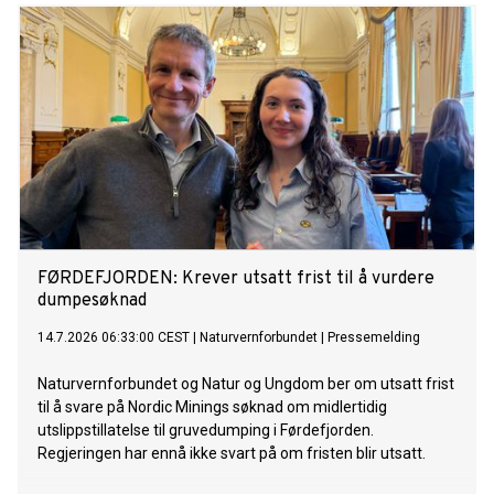
FØRDEFJORDEN: Krever utsatt frist til å vurdere
dumpesøknad
14.7.2026 06:33:00 CEST
|
Naturvernforbundet
|
Pressemelding
Naturvernforbundet og Natur og Ungdom ber om utsatt frist
til å svare på Nordic Minings søknad om midlertidig
utslippstillatelse til gruvedumping i Førdefjorden.
Regjeringen har ennå ikke svart på om fristen blir utsatt.