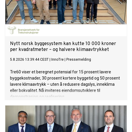
Nytt norsk byggesystem kan kutte 10 000 kroner
per kvadratmeter – og halvere klimaavtrykket
5.8.2026 13:39:44 CEST
|
InnoTre
|
Pressemelding
Tre60 viser et beregnet potensial for 15 prosent lavere
byggekostnader, 30 prosent kortere byggetid og 50 prosent
lavere klimaavtrykk – uten å redusere dagslys, inneklima
eller bokvalitet. Nå inviteres eiendomsutviklere til
demonstrasjon og realisering.