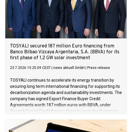
TOSYALI secured 187 million Euro financing from
Banco Bilbao Vizcaya Argentaria, S.A. (BBVA) for its
first phase of 1.2 GW solar investment
23.7.2026 15:25:09 CEST
|
news aktuell GmbH
|
Press release
TOSYALI continues to accelerate its energy transition by
securing long term international financing for supporting its
decarbonization agenda and sustainability investments. The
company has signed Export Finance Buyer Credit
Agreements worth 187 million euros with BBVA, under
Spanish Export Credit Agency Cesce’s cover, for Osmaniye
and Niğde Projects in its first phase of solar power plant
(SPP) investments with total capacity of 1.2 GW.