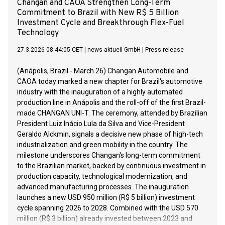
Changan and CAOA Strengthen Long-Term
Commitment to Brazil with New R$ 5 Billion
Investment Cycle and Breakthrough Flex-Fuel
Technology
27.3.2026 08:44:05 CET
|
news aktuell GmbH
|
Press release
(Anápolis, Brazil - March 26) Changan Automobile and
CAOA today marked a new chapter for Brazil's automotive
industry with the inauguration of a highly automated
production line in Anápolis and the roll-off of the first Brazil-
made CHANGAN UNI-T. The ceremony, attended by Brazilian
President Luiz Inácio Lula da Silva and Vice-President
Geraldo Alckmin, signals a decisive new phase of high-tech
industrialization and green mobility in the country. The
milestone underscores Changan's long-term commitment
to the Brazilian market, backed by continuous investment in
production capacity, technological modernization, and
advanced manufacturing processes. The inauguration
launches a new USD 950 million (R$ 5 billion) investment
cycle spanning 2026 to 2028. Combined with the USD 570
million (R$ 3 billion) already invested between 2023 and