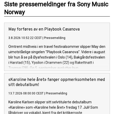
Siste pressemeldinger fra Sony Music
Norway
May forføres av en Playbook Casanova
3.8.2026 10:52:22 CEST
|
Pressemelding
Omtrent midtveis i en travel festivalsommer slipper May den
uimotståelige singelen "Playbook Casanova". Videre i august
blir hun å se på Øyafestivalen i Oslo (14), Bakgårdsfestivalen
i Harstad (15), Ypsilon i Drammen (22) og Rakettnatt i
Tromsø (28). Og 5. september avslutter hun
festivalsesongen med Spirefest i Ålesund.
«Karoline hele året» fanger oppmerksomheten med
sitt debutalbum!
13.7.2026 08:00:00 CEST
|
Pressemelding
Karoline Karlsen slipper sitt selvtitulerte debutalbum
«Karoline» som «Karoline hele året» fredag 17. Juli! Som
låtskriver og vokalist, kjent fra det kritikerroste