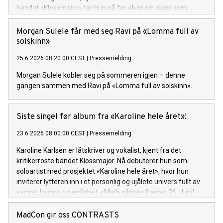
bandet «Klossmajor» tar hun nå for alvor sin plass som
soloartist. Lytteren inviteres inn i et personlig og ujålete
univers fullt av varme, humor og ærlighet.
Morgan Sulele får med seg Ravi på «Lomma full av
solskinn»
25.6.2026 08:20:00 CEST
|
Pressemelding
Morgan Sulele kobler seg på sommeren igjen – denne
gangen sammen med Ravi på «Lomma full av solskinn».
Siste singel før album fra «Karoline hele året»!
23.6.2026 08:00:00 CEST
|
Pressemelding
Karoline Karlsen er låtskriver og vokalist, kjent fra det
kritikerroste bandet Klossmajor. Nå debuterer hun som
soloartist med prosjektet «Karoline hele året», hvor hun
inviterer lytteren inn i et personlig og ujålete univers fullt av
varme, humor og ærlighet. «Mail» slippes fredag 26. Juni!
MadCon gir oss CONTRASTS