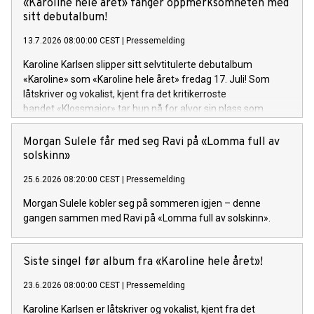
«Karoline hele året» fanger oppmerksomheten med
sitt debutalbum!
13.7.2026 08:00:00 CEST
|
Pressemelding
Karoline Karlsen slipper sitt selvtitulerte debutalbum
«Karoline» som «Karoline hele året» fredag 17. Juli! Som
låtskriver og vokalist, kjent fra det kritikerroste
bandet «Klossmajor» tar hun nå for alvor sin plass som
soloartist. Lytteren inviteres inn i et personlig og ujålete
univers fullt av varme, humor og ærlighet.
Morgan Sulele får med seg Ravi på «Lomma full av
solskinn»
25.6.2026 08:20:00 CEST
|
Pressemelding
Morgan Sulele kobler seg på sommeren igjen – denne
gangen sammen med Ravi på «Lomma full av solskinn».
Siste singel før album fra «Karoline hele året»!
23.6.2026 08:00:00 CEST
|
Pressemelding
Karoline Karlsen er låtskriver og vokalist, kjent fra det