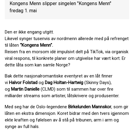
Kongens Menn slipper singelen "Kongens Menn"
fredag 1. mai
Den er ikke engang utgitt.
Likevel synger tusenvis av nordmenn allerede med på refrenget
til låten
“Kongens Menn".
Reisen fra en morsom idé impulsivt delt på TikTok, via organisk
viral respons, til konkrete planer om utgivelse har vært kort. Er
dette låta som kan samle Norge?
Bak dette nasjonalromantiske eventyret av en låt finner
vi
Halvor Folstad
og
Dag Holtan-Hartwig
(Skinny Days),
og
Martin Danielle
(CLMD) som til sammen har over fire
milliarder streams som artister, låtskrivere og produsenter.
Med seg har de Oslo-legendene
Birkelunden Mannskor
, som gir
låten en ekstra dimensjon. Koret bidrar med den tvers igjennom
ekte kraften og følelsen av å stå på tribunen, arm i arm og
synge av full hals.