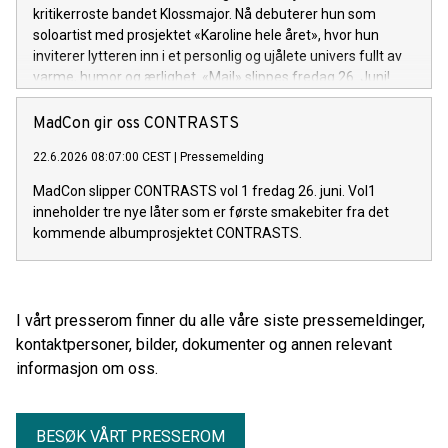
kritikerroste bandet Klossmajor. Nå debuterer hun som
soloartist med prosjektet «Karoline hele året», hvor hun
inviterer lytteren inn i et personlig og ujålete univers fullt av
varme, humor og ærlighet. «Mail» slippes fredag 26. Juni!
MadCon gir oss CONTRASTS
22.6.2026 08:07:00 CEST
|
Pressemelding
MadCon slipper CONTRASTS vol 1 fredag 26. juni. Vol1
inneholder tre nye låter som er første smakebiter fra det
kommende albumprosjektet CONTRASTS.
I vårt presserom finner du alle våre siste pressemeldinger,
kontaktpersoner, bilder, dokumenter og annen relevant
informasjon om oss.
BESØK VÅRT PRESSEROM