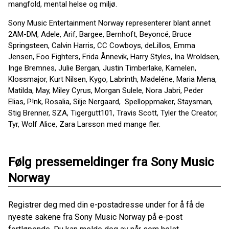
mangfold, mental helse og miljø.
Sony Music Entertainment Norway representerer blant annet
2AM-DM, Adele, Arif, Bargee, Bernhoft, Beyoncé, Bruce
Springsteen, Calvin Harris, CC Cowboys, deLillos, Emma
Jensen, Foo Fighters, Frida Ånnevik, Harry Styles, Ina Wroldsen,
Inge Bremnes, Julie Bergan, Justin Timberlake, Kamelen,
Klossmajor, Kurt Nilsen, Kygo, Labrinth, Madeléne, Maria Mena,
Matilda, May, Miley Cyrus, Morgan Sulele, Nora Jabri, Peder
Elias, P!nk, Rosalia, Silje Nergaard, Spelloppmaker, Staysman,
Stig Brenner, SZA, Tigergutt101, Travis Scott, Tyler the Creator,
Tyr, Wolf Alice, Zara Larsson med mange fler.
Følg pressemeldinger fra Sony Music
Norway
Registrer deg med din e-postadresse under for å få de
nyeste sakene fra Sony Music Norway på e-post