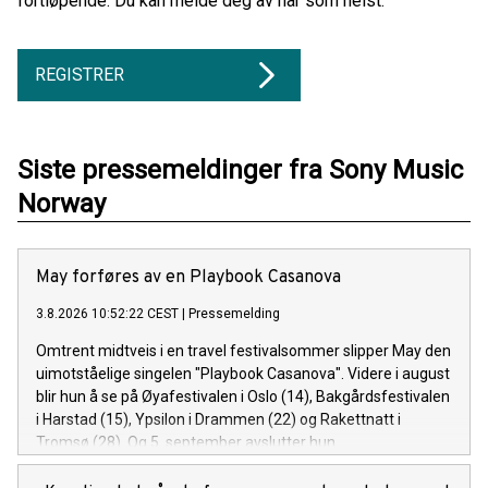
fortløpende. Du kan melde deg av når som helst.
REGISTRER
Siste pressemeldinger fra Sony Music
Norway
May forføres av en Playbook Casanova
3.8.2026 10:52:22 CEST
|
Pressemelding
Omtrent midtveis i en travel festivalsommer slipper May den
uimotståelige singelen "Playbook Casanova". Videre i august
blir hun å se på Øyafestivalen i Oslo (14), Bakgårdsfestivalen
i Harstad (15), Ypsilon i Drammen (22) og Rakettnatt i
Tromsø (28). Og 5. september avslutter hun
festivalsesongen med Spirefest i Ålesund.