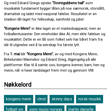
Og med Edvard Griegs episke
"Dovregubbens hall"
som
musikalsk fundament bygger låten på noe særnorsk, storslått,
dramatisk og ladet med nasjonal følelse. Resultatet er en
stadion-låt laget for fellesskap, samhold og jubel.
“Kongens Menn"
er ikke laget av et markedsapparat, men av
fotballentusiaster. Den inneholder ikke AI, men ekte følelser og
musikalitet. Dette er en låt som folket selv har båret fram fra
idé til utgivelse ved å ta eierskap fra første lytt.
Fra
1. mai
blir
"Kongens Menn"
, av og med Kongens Menn,
Birkelunden Mannskor og Edvard Grieg, tilgjengelig på alle
plattformer. Klar til å samle oss; kongens kvinner, barn, hen og
menn, når vi heier landslaget frem mot og gjennom VM.
Nøkkelord
kongens menn
clmd
skinny days
norsk musikk
fotball vm
sony music norway
martin danielle