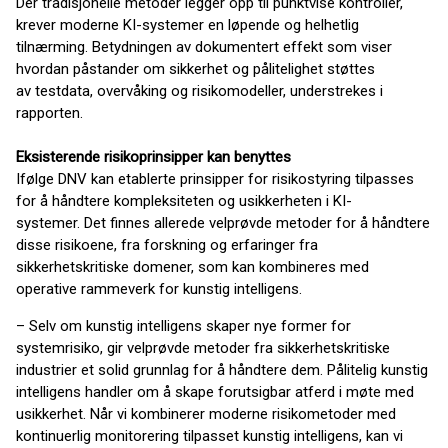
Der tradisjonelle metoder legger opp til punktvise kontroller,
krever moderne KI-systemer en løpende og helhetlig
tilnærming. Betydningen av dokumentert effekt som viser
hvordan påstander om sikkerhet og pålitelighet støttes
av testdata, overvåking og risikomodeller, understrekes i
rapporten.
Eksisterende risikoprinsipper kan benyttes
Ifølge DNV kan etablerte prinsipper for risikostyring tilpasses
for å håndtere kompleksiteten og usikkerheten i KI-
systemer. Det finnes allerede velprøvde metoder for å håndtere
disse risikoene, fra forskning og erfaringer fra
sikkerhetskritiske domener, som kan kombineres med
operative rammeverk for kunstig intelligens.
– Selv om kunstig intelligens skaper nye former for
systemrisiko, gir velprøvde metoder fra sikkerhetskritiske
industrier et solid grunnlag for å håndtere dem. Pålitelig kunstig
intelligens handler om å skape forutsigbar atferd i møte med
usikkerhet. Når vi kombinerer moderne risikometoder med
kontinuerlig monitorering tilpasset kunstig intelligens, kan vi