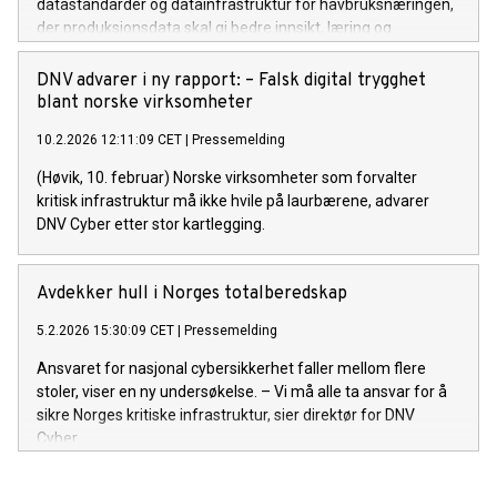
datastandarder og datainfrastruktur for havbruksnæringen,
der produksjonsdata skal gi bedre innsikt, læring og
beslutningsstøtte – og bidra til økt fiskevelferd og
effektivitet i næringen.
DNV advarer i ny rapport: – Falsk digital trygghet
blant norske virksomheter
10.2.2026 12:11:09 CET
|
Pressemelding
(Høvik, 10. februar) Norske virksomheter som forvalter
kritisk infrastruktur må ikke hvile på laurbærene, advarer
DNV Cyber etter stor kartlegging.
Avdekker hull i Norges totalberedskap
5.2.2026 15:30:09 CET
|
Pressemelding
Ansvaret for nasjonal cybersikkerhet faller mellom flere
stoler, viser en ny undersøkelse. – Vi må alle ta ansvar for å
sikre Norges kritiske infrastruktur, sier direktør for DNV
Cyber.