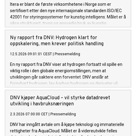
Itera er blant de første virksomhetene i Norge som er
sertifisert etter den nye internasjonale standarden ISO/IEC
42001 for styringssystemer for kunstig intelligens. Målet er å
sikre strukturert, trygg og ansvarlig bruk av kunstig
intelligens både internt og i leveranser til kunder.
Ny rapport fra DNV: Hydrogen klart for
oppskalering, men krever politisk handling
12.5.2026 09:01:01 CEST
|
Pressemelding
En ny rapport fra DNV viser at hydrogen fortsatt vil spille en
viktig rolle i den globale energiomstillingen, men at
utviklingen går saktere enn forventet. DNV anslår at
fornybart hydrogen, lav-karbon hydrogen og derivater vil
bidra til å kutte mer enn 2000 millioner tonn CO₂-utslipp årlig
i 2060. For å realisere dette må pilotprosjekter skaleres til
DNV kjøper AquaCloud – vil styrke datadrevet
industriell drift, noe som krever tydeligere politiske rammer.
utvikling i havbruksnæringen
2.3.2026 07:00:00 CET
|
Pressemelding
DNV har inngått avtale om å kjøpe teknologi og immaterielle
rettigheter fra AquaCloud. Målet er å videreutvikle felles