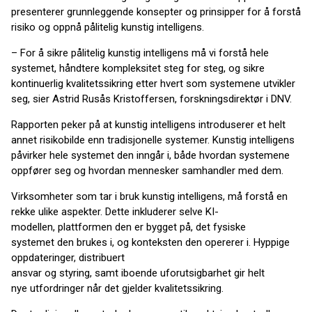
presenterer grunnleggende konsepter og prinsipper for å forstå
risiko og oppnå pålitelig kunstig intelligens.
– For å sikre pålitelig kunstig intelligens må vi forstå hele
systemet, håndtere kompleksitet steg for steg, og sikre
kontinuerlig kvalitetssikring etter hvert som systemene utvikler
seg, sier Astrid Rusås Kristoffersen, forskningsdirektør i DNV.
Rapporten peker på at kunstig intelligens introduserer et helt
annet risikobilde enn tradisjonelle systemer. Kunstig intelligens
påvirker hele systemet den inngår i, både hvordan systemene
oppfører seg og hvordan mennesker samhandler med dem.
Virksomheter som tar i bruk kunstig intelligens, må forstå en
rekke ulike aspekter. Dette inkluderer selve KI-
modellen, plattformen den er bygget på, det fysiske
systemet den brukes i, og konteksten den opererer i. Hyppige
oppdateringer, distribuert
ansvar og styring, samt iboende uforutsigbarhet gir helt
nye utfordringer når det gjelder kvalitetssikring.