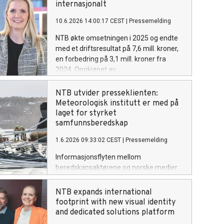
internasjonalt
10.6.2026 14:00:17 CEST
|
Pressemelding
NTB økte omsetningen i 2025 og endte
med et driftsresultat på 7,6 mill. kroner,
en forbedring på 3,1 mill. kroner fra
2024. Oppkjøpet av
publiseringsplattformen Live Center og
satsingen på medieteknologi bærer
NTB utvider presseklienten:
frukter.
Meteorologisk institutt er med på
laget for styrket
samfunnsberedskap
1.6.2026 09:33:02 CEST
|
Pressemelding
Informasjonsflyten mellom
beredskapsaktørene og norske medier
utvides ytterligere når Meteorologisk
institutt nå tar i bruk NTBs presseklient.
NTB expands international
Dette sikrer at kritisk
footprint with new visual identity
samfunnsinformasjon når mediene
and dedicated solutions platform
samtidig. Satsingen sammenfaller med