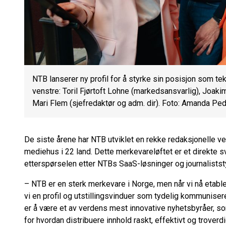
NTB lanserer ny profil for å styrke sin posisjon som tek
venstre: Toril Fjørtoft Lohne (markedsansvarlig), Joaki
Mari Flem (sjefredaktør og adm. dir). Foto: Amanda Pe
De siste årene har NTB utviklet en rekke redaksjonelle 
mediehus i 22 land. Dette merkevareløftet er et direkte 
etterspørselen etter NTBs SaaS-løsninger og journalistst
– NTB er en sterk merkevare i Norge, men når vi nå etable
vi en profil og utstillingsvinduer som tydelig kommuniser
er å være et av verdens mest innovative nyhetsbyråer, s
for hvordan distribuere innhold raskt, effektivt og troverdi