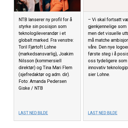
NTB lanserer ny profil for å
– Vi skal fortsatt v
styrke sin posisjon som
gjenkjennelige som
teknologileverandør i et
men det visuelle utt
globalt marked. Fra venstre:
må matche ambisjo
Toril Fjørtoft Lohne
våre. Den nye logoe
(markedsansvarlig), Joakim
første steg i å posi
Nilsson (kommersiell
oss tydeligere som
direktør) og Tina Mari Flem
innovativ teknologip
(sjefredaktør og adm. dir).
sier Lohne.
Foto: Amanda Pedersen
Giske / NTB
LAST NED BILDE
LAST NED BILDE