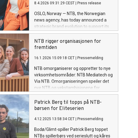
8.4.2026 09:31:29 CEST
|
Press release
totalberedskapsåret 2026 og legger
fundamentet for en langsiktig styrking
OSLO, Norway — NTB, the Norwegian
av samfunnssikkerheten.
news agency, has today announced a
strategic brand evolution to support its
growing international operations. The
launch of a new visual identity and the
NTB rigger organisasjonen for
dedicated platform ntb.tech marks the
fremtiden
agency’s transition from a regional news
16.1.2026 15:09:18 CET
|
Pressemelding
provider to a specialist partner in global
media technology.
NTB omorganiserer og oppretter to nye
virksomhetsområder: NTB Mediatech og
Via NTB. Omorganiseringen speiler det
nye NTB og vekstambisjonene for
medieteknologi internasjonalt.
Patrick Berg til topps på NTB-
børsen for Eliteserien
4.12.2025 13:58:34 CET
|
Pressemelding
Bodø/Glimt-spiller Patrick Berg toppet
NTBs spillerbørs ved serieslutt og kåres