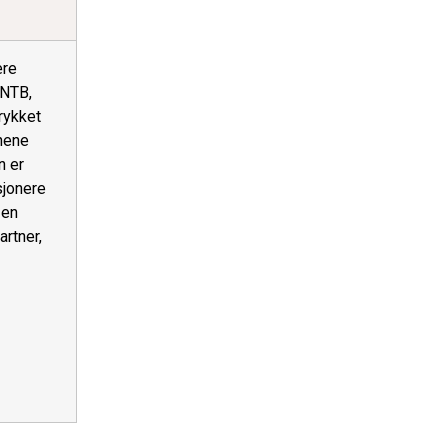
ære
 NTB,
rykket
nene
n er
sjonere
 en
artner,