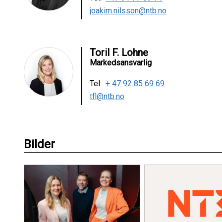
joakim.nilsson@ntb.no
Toril F. Lohne
Markedsansvarlig
Tel:
+ 47 92 85 69 69
tfl@ntb.no
Bilder