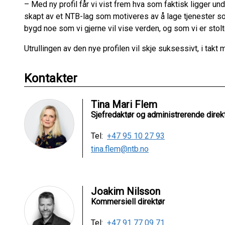
– Med ny profil får vi vist frem hva som faktisk ligger un
skapt av et NTB-lag som motiveres av å lage tjenester s
bygd noe som vi gjerne vil vise verden, og som vi er stolt
Utrullingen av den nye profilen vil skje suksessivt, i takt
Kontakter
Tina Mari Flem
Sjefredaktør og administrerende direk
Tel:
+47 95 10 27 93
tina.flem@ntb.no
Joakim Nilsson
Kommersiell direktør
Tel:
+47 91 77 09 71