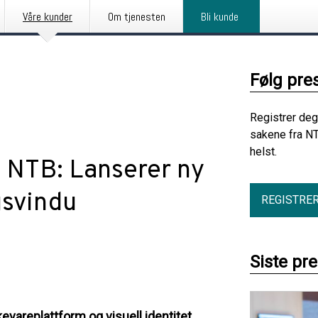
Våre kunder
Om tjenesten
Bli kunde
Følg pre
Registrer deg
sakene fra NT
helst.
a NTB: Lanserer ny
ngsvindu
REGISTRE
Siste pr
evareplattform og visuell identitet.