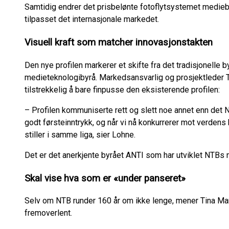
Samtidig endrer det prisbelønte fotoflytsystemet medieba
tilpasset det internasjonale markedet.
Visuell kraft som matcher innovasjonstakten
Den nye profilen markerer et skifte fra det tradisjonelle 
medieteknologibyrå. Markedsansvarlig og prosjektleder Tor
tilstrekkelig å bare finpusse den eksisterende profilen:
– Profilen kommuniserte rett og slett noe annet enn det NTB
godt førsteinntrykk, og når vi nå konkurrerer mot verdens
stiller i samme liga, sier Lohne.
Det er det anerkjente byrået ANTI som har utviklet NTBs n
Skal vise hva som er «under panseret»
Selv om NTB runder 160 år om ikke lenge, mener Tina Mari
fremoverlent.