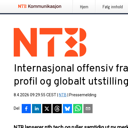
Hjem
Følg innhold
Internasjonal offensiv fr
profil og globalt utstilli
8.4.2026 09:29:55 CEST
|
NTB
|
Pressemelding
Del
NTB lanserer ntb.tech og ruller samtidig ut ny merk