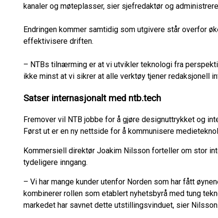
kanaler og møteplasser, sier sjefredaktør og administrere
Endringen kommer samtidig som utgivere står overfor øk
effektivisere driften.
– NTBs tilnærming er at vi utvikler teknologi fra perspekt
ikke minst at vi sikrer at alle verktøy tjener redaksjonell in
Satser internasjonalt med ntb.tech
Fremover vil NTB jobbe for å gjøre designuttrykket og inter
Først ut er en ny nettside for å kommunisere medieteknol
Kommersiell direktør Joakim Nilsson forteller om stor in
tydeligere inngang.
– Vi har mange kunder utenfor Norden som har fått øynene
kombinerer rollen som etablert nyhetsbyrå med tung tekn
markedet har savnet dette utstillingsvinduet, sier Nilsson