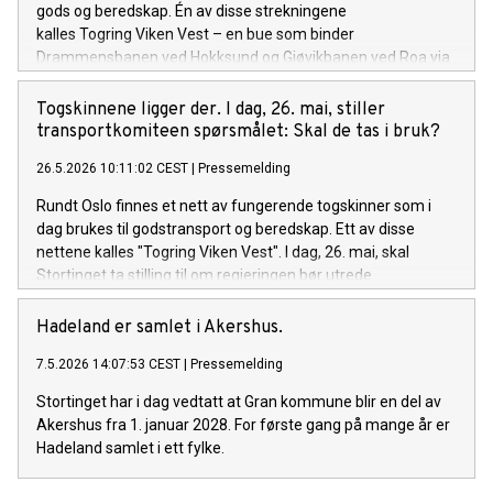
gods og beredskap. Én av disse strekningene
kalles Togring Viken Vest – en bue som binder
Drammensbanen ved Hokksund og Gjøvikbanen ved Roa via
Hønefoss. Roa er 55 minutter fra Oslo, Hokksund 44
minutter. Infrastrukturen er på plass. 26. mai anbefalte
Togskinnene ligger der. I dag, 26. mai, stiller
transport- og kommunikasjonskomiteen å ikke utrede
transportkomiteen spørsmålet: Skal de tas i bruk?
gjenåpning av strekningen Roa–Hokksund for
26.5.2026 10:11:02 CEST
|
Pressemelding
persontransport. Saken stemmes over i Stortinget 15. juni. Vi
mener premisset for anbefalingen er feil. Roa–Hokksund er
Rundt Oslo finnes et nett av fungerende togskinner som i
med å løse nasjonale utfordringer.
dag brukes til godstransport og beredskap. Ett av disse
nettene kalles "Togring Viken Vest". I dag, 26. mai, skal
Stortinget ta stilling til om regjeringen bør utrede
gjenåpningen av togstrekningen mellom Roa og Hokksund.
Togring Viken Vest binder sammen Drammensbanen ved
Hadeland er samlet i Akershus.
Hokksund og Gjøvikbanen ved Roa – via Hønefoss. Roa er
7.5.2026 14:07:53 CEST
|
Pressemelding
bare 55 minutter fra Oslo, Hokksund 44 minutter. Skinnene
er der allerede. En mulighetsstudie viser at behovet er stort
Stortinget har i dag vedtatt at Gran kommune blir en del av
nok til å rettferdiggjøre statlige investeringer. Vi mener det er
Akershus fra 1. januar 2028. For første gang på mange år er
på tide å gå lenger enn en utredning. Foreløpig dato for
Hadeland samlet i ett fylke.
behandling i Stortinget er 15. juni.