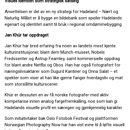
Visuell identitet som strategisk satsing
Ansettelsen er del av en ny strategi for Hadeland – Nært og
Naturlig. Målet er å bygge en bildebank som speiler Hadelands
egenart og identitet samt til bruk i regional omdømmebygging.
Jan Khür tar oppdraget
Jan Khür har bred erfaring fra noen av landets mest kjente
kulturinstitusjoner, blant dem Munch-museet, Nobels
Fredssenter og Astrup Fearnley, samt kommersielle oppdrag
for blant andre Netflix og Obos. Han har også fotografert for
næringslivsaktører som Dugurd Kantiner og Onna Salat – et
spekter som viser at han like gjerne fanger hverdagsliv og mat
som storslåtte kulturscener.
Khür er dessuten en av få norske fotografer med aktiv
kompetanse innen analog fargefremkalling, noe som kan gi
Hadelands visuelle profil en særegen og gjenkjennelig karakter.
Som initiativtaker bak Oslo Fotobok Festival og plattformen
Norwegian Photography Now har han vist evne til å løfte visuell