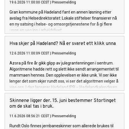
19.6.2026 11:00:00 CEST
|
Pressemelding
Gran kommune på Hadeland fant en annen løsning etter
avslag fra Helsedirektoratet: Lokale stiftelser finansierer nå
en ny satsing i helse- og omsorgstjenestene for å gi flere
unge en veg inn i arbeidslivet.
Hva skjer på Hadeland? Nå er svaret ett klikk unna
12.6.2026 11:00:09 CEST
|
Pressemelding
Azora på fire år gikk glipp av julegrantenningen i sentrum.
Algoritmene hadde rett og slett ikke sendt arrangementet til
mammaen hennes. Den opplevelsen er ikke unik. Vi ser ikke
lenger det som skjer rundt oss, vi ser det algoritmen velger å
vise oss. I dag lanserer Hadeland IPR – Hadelandkalenderen.
Det er en felles, åpen aktivitetskalender der alle
arrangementer på Hadeland samles på ett sted, uten
Skinnene ligger der. 15. juni bestemmer Stortinget
algoritmer som bestemmer hvem som får se hva.
om de skal tas i bruk.
11.6.2026 08:56:21 CEST
|
Pressemelding
Rundt Oslo finnes jernbaneskinner som allerede brukes til