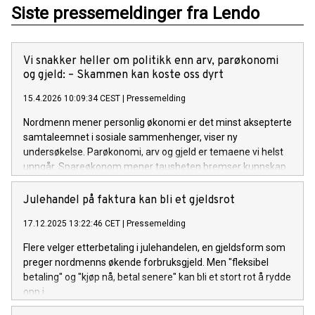
Siste pressemeldinger fra Lendo
Vi snakker heller om politikk enn arv, parøkonomi
og gjeld: – Skammen kan koste oss dyrt
15.4.2026 10:09:34 CEST
|
Pressemelding
Nordmenn mener personlig økonomi er det minst aksepterte
samtaleemnet i sosiale sammenhenger, viser ny
undersøkelse. Parøkonomi, arv og gjeld er temaene vi helst
unngår. Spareøkonom mener tausheten bremser kunnskap
og skaper unødig skam.
Julehandel på faktura kan bli et gjeldsrot
17.12.2025 13:22:46 CET
|
Pressemelding
Flere velger etterbetaling i julehandelen, en gjeldsform som
preger nordmenns økende forbruksgjeld. Men "fleksibel
betaling" og "kjøp nå, betal senere" kan bli et stort rot å rydde
opp i.