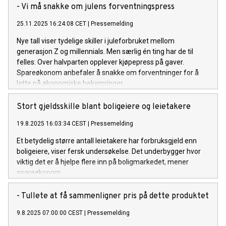
- Vi må snakke om julens forventningspress
25.11.2025 16:24:08 CET
|
Pressemelding
Nye tall viser tydelige skiller i juleforbruket mellom
generasjon Z og millennials. Men særlig én ting har de til
felles: Over halvparten opplever kjøpepress på gaver.
Spareøkonom anbefaler å snakke om forventninger for å
lette på økonomiske bekymringer.
Stort gjeldsskille blant boligeiere og leietakere
19.8.2025 16:03:34 CEST
|
Pressemelding
Et betydelig større antall leietakere har forbruksgjeld enn
boligeiere, viser fersk undersøkelse. Det underbygger hvor
viktig det er å hjelpe flere inn på boligmarkedet, mener
spareøkonom.
- Tullete at få sammenligner pris på dette produktet
9.8.2025 07:00:00 CEST
|
Pressemelding