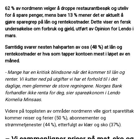
62 % av nordmenn velger å droppe restaurantbesøk og uteliv
for å spare penger, mens bare 13 % mener det er aktuelt å
gjøre sparegrep på lån og rentekostnader. Dette viser en fersk
undersøkelse om forbruk og gjeld, utført av Opinion for Lendo i
mars.
Samtidig svarer nesten halvparten av oss (48 %) at lån og
rentekostnader er hva som tapper kontoen mest i løpet av en
måned.
- Mange har en kritisk blindsone når det kommer til lån og
renter. Vi kutter ned på utgifter vi har et forhold til i det
daglige, men glemmer de store regningene. Norges Bank
forhandler ikke renta for deg, sier spareøkonom i Lendo
Kornelia Minsaas.
Videre på topplisten av områder nordmenn ville gjort sparetiltak
kommer reiser og ferier (50 %), abonnementer og
strømmetjenester (44 %), etterfulgt av klær og sko (37%).
– Vi sammenligner priser på mat, sko og