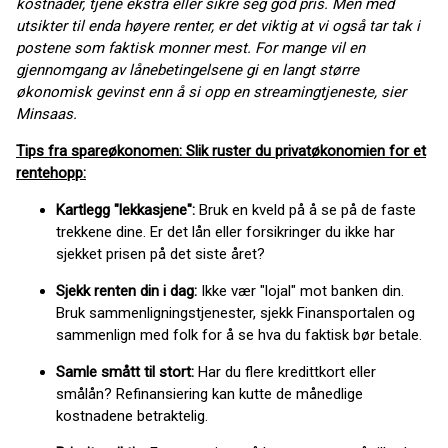
kostnader, tjene ekstra eller sikre seg god pris. Men med
utsikter til enda høyere renter, er det viktig at vi også tar tak i
postene som faktisk monner mest. For mange vil en
gjennomgang av lånebetingelsene gi en langt større
økonomisk gevinst enn å si opp en streamingtjeneste, sier
Minsaas.
Tips fra spareøkonomen: Slik ruster du privatøkonomien for et
rentehopp:
Kartlegg "lekkasjene":
Bruk en kveld på å se på de faste
trekkene dine. Er det lån eller forsikringer du ikke har
sjekket prisen på det siste året?
Sjekk renten din i dag:
Ikke vær "lojal" mot banken din.
Bruk sammenligningstjenester, sjekk Finansportalen og
sammenlign med folk for å se hva du faktisk bør betale.
Samle smått til stort:
Har du flere kredittkort eller
smålån? Refinansiering kan kutte de månedlige
kostnadene betraktelig.