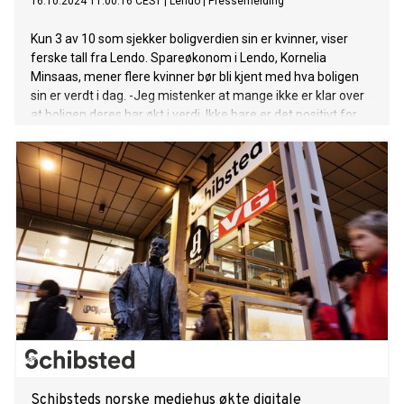
16.10.2024 11:00:16 CEST
|
Lendo
|
Pressemelding
Kun 3 av 10 som sjekker boligverdien sin er kvinner, viser
ferske tall fra Lendo. Spareøkonom i Lendo, Kornelia
Minsaas, mener flere kvinner bør bli kjent med hva boligen
sin er verdt i dag. -Jeg mistenker at mange ikke er klar over
at boligen deres har økt i verdi. Ikke bare er det positivt for
de som planlegger å selge, det kan også gi
forhandlingsgrunnlag til å styrke økonomien, tipser Minsaas.
Schibsteds norske mediehus økte digitale