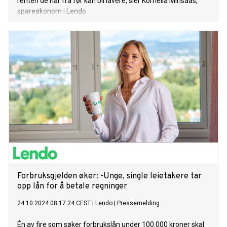
renten de har fra før kan bli lavere, sier Kornelia Minsaas,
spareøkonom i Lendo.
Forbruksgjelden øker: -Unge, single leietakere tar
opp lån for å betale regninger
24.10.2024 08:17:24 CEST
|
Lendo
|
Pressemelding
Én av fire som søker forbrukslån under 100.000 kroner skal