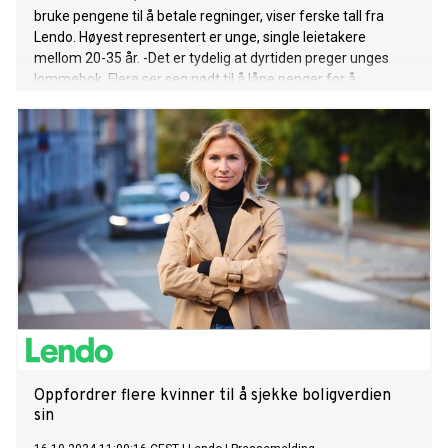
bruke pengene til å betale regninger, viser ferske tall fra
Lendo. Høyest representert er unge, single leietakere
mellom 20-35 år. -Det er tydelig at dyrtiden preger unges
lommebok. Flere ser seg nødt til å låne penger for å
håndtere regninger, forteller spareøkonom i Lendo, Kornelia
Minsaas.
Oppfordrer flere kvinner til å sjekke boligverdien
sin