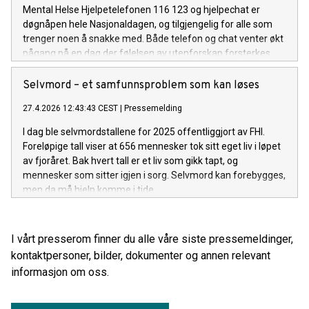
Mental Helse Hjelpetelefonen 116 123 og hjelpechat er
døgnåpen hele Nasjonaldagen, og tilgjengelig for alle som
trenger noen å snakke med. Både telefon og chat venter økt
pågang på en dag der følelsen av utenforskap forsterkes.
Selvmord – et samfunnsproblem som kan løses
27.4.2026 12:43:43 CEST
|
Pressemelding
I dag ble selvmordstallene for 2025 offentliggjort av FHI.
Foreløpige tall viser at 656 mennesker tok sitt eget liv i løpet
av fjoråret. Bak hvert tall er et liv som gikk tapt, og
mennesker som sitter igjen i sorg. Selvmord kan forebygges,
men da må hjelp komme i tide.
I vårt presserom finner du alle våre siste pressemeldinger,
kontaktpersoner, bilder, dokumenter og annen relevant
informasjon om oss.