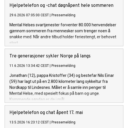
Hjelpetelefon og -chat døgnåpent hele sommeren
29.6.2026 07:05:00 CEST
|
Pressemelding
Mental Helses svartjenester forventer 80.000 henvendelser
gjennom sommeren fra mennesker som trenger noen å
snakke med. Når andre tilbud holder feriestengt, er behovet
stort.
Tre generasjoner sykler Norge på langs
11.6.2026 13:34:42 CEST
|
Pressemelding
Jonathan (12), pappa Kristoffer (34) og bestefar Nils Einar
(59) har lagt ut på en 2.800 kilometer lang sykkeltur fra
Nordkapp til Lindesnes. Målet er å samle inn penger til
Mental Helse, med spesielt fokus på barn og unge.
Kommende søndag er de i mål.
Hjelpetelefon og chat åpent 17. mai
13.5.2026 16:23:12 CEST
|
Pressemelding