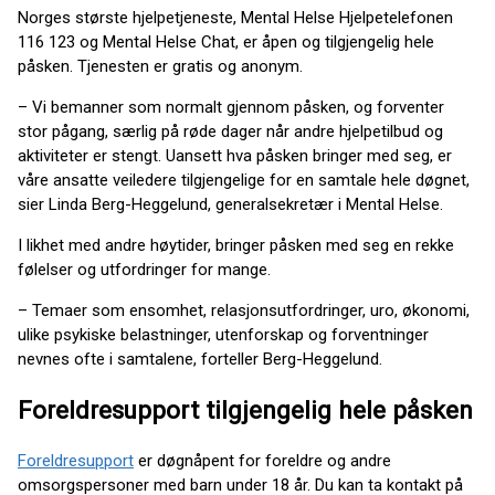
Norges største hjelpetjeneste, Mental Helse Hjelpetelefonen
116 123 og Mental Helse Chat, er åpen og tilgjengelig hele
påsken. Tjenesten er gratis og anonym.
– Vi bemanner som normalt gjennom påsken, og forventer
stor pågang, særlig på røde dager når andre hjelpetilbud og
aktiviteter er stengt. Uansett hva påsken bringer med seg, er
våre ansatte veiledere tilgjengelige for en samtale hele døgnet,
sier Linda Berg-Heggelund, generalsekretær i Mental Helse.
I likhet med andre høytider, bringer påsken med seg en rekke
følelser og utfordringer for mange.
– Temaer som ensomhet, relasjonsutfordringer, uro, økonomi,
ulike psykiske belastninger, utenforskap og forventninger
nevnes ofte i samtalene, forteller Berg-Heggelund.
Foreldresupport tilgjengelig hele påsken
Foreldresupport
er døgnåpent for foreldre og andre
omsorgspersoner med barn under 18 år. Du kan ta kontakt på