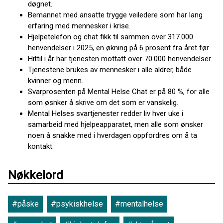
døgnet.
Bemannet med ansatte trygge veiledere som har lang
erfaring med mennesker i krise.
Hjelpetelefon og chat fikk til sammen over 317.000
henvendelser i 2025, en økning på 6 prosent fra året før.
Hittil i år har tjenesten mottatt over 70.000 henvendelser.
Tjenestene brukes av mennesker i alle aldrer, både
kvinner og menn.
Svarprosenten på Mental Helse Chat er på 80 %, for alle
som øsnker å skrive om det som er vanskelig.
Mental Helses svartjenester redder liv hver uke i
samarbeid med hjelpeapparatet, men alle som ønsker
noen å snakke med i hverdagen oppfordres om å ta
kontakt.
Nøkkelord
#påske
#psykiskhelse
#mentalhelse