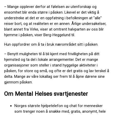
– Mange opplever derfor at følelsen av utenforskap og
ensomhet blir enda større i påsken. Likevel er det viktig å
understreke at det er en oppfatning i befolkningen at "alle"
reiser bort, og at realiteten er en annen. Årlige undersøkelser,
blant annet fra Virke, viser at omtrent halvparten av oss blir
hjemme i påsken, viser Berg-Heggelund til.
Hun oppfordrer om å ta i bruk nærområdet sitt i påsken.
– Benytt muligheten til å bli kjent med frivilligheten på ditt
hjemsted og ta del i lokale arrangementer. Det er mange
organisasjoner som steller i stand hyggelige aktiviteter i
påsken, for store og små, og ofte er det gratis og lav terskel å
delta. Mange av våre lokallag ser frem til å åpne dørene sine
gjennom påsken.
Om Mental Helses svartjenester
Norges største hjelpetelefon og chat for mennesker
som trenger noen å snakke med, gratis, anonymt, hele