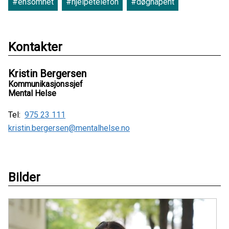
#ensomhet
#hjelpetelefon
#døgnåpent
Kontakter
Kristin Bergersen
Kommunikasjonssjef
Mental Helse
Tel:
975 23 111
kristin.bergersen@mentalhelse.no
Bilder