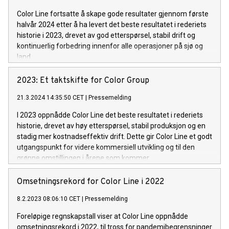
Color Line fortsatte å skape gode resultater gjennom første
halvår 2024 etter å ha levert det beste resultatet i rederiets
historie i 2023, drevet av god etterspørsel, stabil drift og
kontinuerlig forbedring innenfor alle operasjoner på sjø og
land.
2023: Et taktskifte for Color Group
21.3.2024 14:35:50 CET
|
Pressemelding
I 2023 oppnådde Color Line det beste resultatet i rederiets
historie, drevet av høy etterspørsel, stabil produksjon og en
stadig mer kostnadseffektiv drift. Dette gir Color Line et godt
utgangspunkt for videre kommersiell utvikling og til den
grønne omstillingen i årene som kommer.
Omsetningsrekord for Color Line i 2022
8.2.2023 08:06:10 CET
|
Pressemelding
Foreløpige regnskapstall viser at Color Line oppnådde
omsetningsrekord i 2022, til tross for pandemibegrensninger