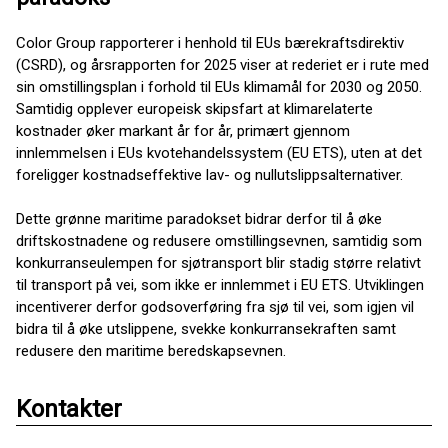
Color Group rapporterer i henhold til EUs bærekraftsdirektiv
(CSRD), og årsrapporten for 2025 viser at rederiet er i rute med
sin omstillingsplan i forhold til EUs klimamål for 2030 og 2050.
Samtidig opplever europeisk skipsfart at klimarelaterte
kostnader øker markant år for år, primært gjennom
innlemmelsen i EUs kvotehandelssystem (EU ETS), uten at det
foreligger kostnadseffektive lav- og nullutslippsalternativer.
Dette grønne maritime paradokset bidrar derfor til å øke
driftskostnadene og redusere omstillingsevnen, samtidig som
konkurranseulempen for sjøtransport blir stadig større relativt
til transport på vei, som ikke er innlemmet i EU ETS. Utviklingen
incentiverer derfor godsoverføring fra sjø til vei, som igjen vil
bidra til å øke utslippene, svekke konkurransekraften samt
redusere den maritime beredskapsevnen.
Kontakter