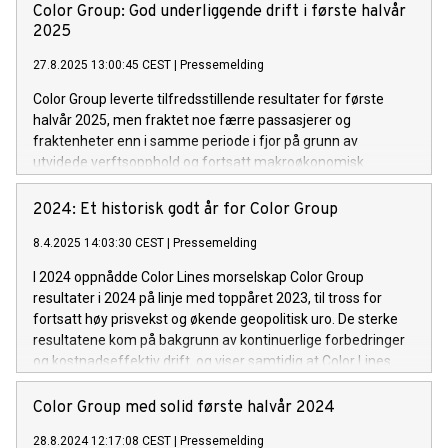
Color Group: God underliggende drift i første halvår
2025
27.8.2025 13:00:45 CEST
|
Pressemelding
Color Group leverte tilfredsstillende resultater for første
halvår 2025, men fraktet noe færre passasjerer og
fraktenheter enn i samme periode i fjor på grunn av
utvidede verftsopphold og fortsatt makroøkonomisk
usikkerhet.
2024: Et historisk godt år for Color Group
8.4.2025 14:03:30 CEST
|
Pressemelding
I 2024 oppnådde Color Lines morselskap Color Group
resultater i 2024 på linje med toppåret 2023, til tross for
fortsatt høy prisvekst og økende geopolitisk uro. De sterke
resultatene kom på bakgrunn av kontinuerlige forbedringer
og kostnadseffektiv drift, og viser samtidig at Color Lines
produkter er meget robuste i forhold til makroøkonomisk
usikkerhet og økte spenningsnivåer.
Color Group med solid første halvår 2024
28.8.2024 12:17:08 CEST
|
Pressemelding