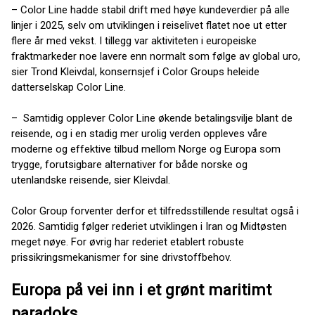
– Color Line hadde stabil drift med høye kundeverdier på alle
linjer i 2025, selv om utviklingen i reiselivet flatet noe ut etter
flere år med vekst. I tillegg var aktiviteten i europeiske
fraktmarkeder noe lavere enn normalt som følge av global uro,
sier Trond Kleivdal, konsernsjef i Color Groups heleide
datterselskap Color Line.
– Samtidig opplever Color Line økende betalingsvilje blant de
reisende, og i en stadig mer urolig verden oppleves våre
moderne og effektive tilbud mellom Norge og Europa som
trygge, forutsigbare alternativer for både norske og
utenlandske reisende, sier Kleivdal.
Color Group forventer derfor et tilfredsstillende resultat også i
2026. Samtidig følger rederiet utviklingen i Iran og Midtøsten
meget nøye. For øvrig har rederiet etablert robuste
prissikringsmekanismer for sine drivstoffbehov.
Europa på vei inn i et grønt maritimt
paradoks