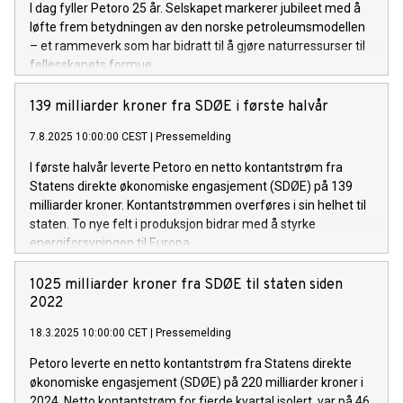
I dag fyller Petoro 25 år. Selskapet markerer jubileet med å
løfte frem betydningen av den norske petroleumsmodellen
– et rammeverk som har bidratt til å gjøre naturressurser til
fellesskapets formue.
139 milliarder kroner fra SDØE i første halvår
7.8.2025 10:00:00 CEST
|
Pressemelding
I første halvår leverte Petoro en netto kontantstrøm fra
Statens direkte økonomiske engasjement (SDØE) på 139
milliarder kroner. Kontantstrømmen overføres i sin helhet til
staten. To nye felt i produksjon bidrar med å styrke
energiforsyningen til Europa.
1025 milliarder kroner fra SDØE til staten siden
2022
18.3.2025 10:00:00 CET
|
Pressemelding
Petoro leverte en netto kontantstrøm fra Statens direkte
økonomiske engasjement (SDØE) på 220 milliarder kroner i
2024. Netto kontantstrøm for fjerde kvartal isolert, var på 46