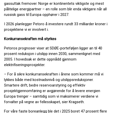
gassuttak fremover. Norge er kontinentets viktigste og mest
pålitelige energipartner – en rolle som blir enda viktigere når all
russisk gass til Europa opphører i 2027.
I 2026 planlegger Petoro å investere rundt 33 milliarder kroner i
prosjektene vi er involvert i.
Konkurransekraften må styrkes
Petoros prognoser viser at SDØE-porteføljen ligger an til 40
prosent reduksjon i utslipp innen 2030, sammenlignet med
2005. I hovedsak er dette oppnådd gjennom
elektrifiseringsprosjekter.
– For å sikre konkurransekraften i årene som kommer må vi
lykkes både med kostnadsnivå og utslippsreduksjoner.
Smartere drift, bedre reservoarstyring og effektiv
prosjektgjennomføring er avgjørende for å levere energien
Europa trenger – samtidig som vi maksimerer verdiene vi
forvalter på vegne av fellesskapet, sier Kragseth.
For våre faste boreanlegg ble det i 2025 boret 47 prosent flere