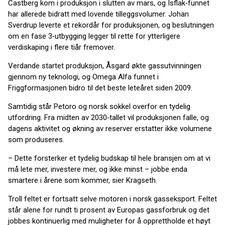
Castberg kom i produksjon i slutten av mars, og Isflak‑funnet
har allerede bidratt med lovende tilleggsvolumer. Johan
Sverdrup leverte et rekordår for produksjonen, og beslutningen
om en fase 3‑utbygging legger til rette for ytterligere
verdiskaping i flere tiår fremover.
Verdande startet produksjon, Åsgard økte gassutvinningen
gjennom ny teknologi, og Omega Alfa funnet i
Friggformasjonen bidro til det beste leteåret siden 2009.
Samtidig står Petoro og norsk sokkel overfor en tydelig
utfordring. Fra midten av 2030‑tallet vil produksjonen falle, og
dagens aktivitet og økning av reserver erstatter ikke volumene
som produseres.
– Dette forsterker et tydelig budskap til hele bransjen om at vi
må lete mer, investere mer, og ikke minst – jobbe enda
smartere i årene som kommer, sier Kragseth.
Troll feltet er fortsatt selve motoren i norsk gasseksport. Feltet
står alene for rundt ti prosent av Europas gassforbruk og det
jobbes kontinuerlig med muligheter for å opprettholde et høyt