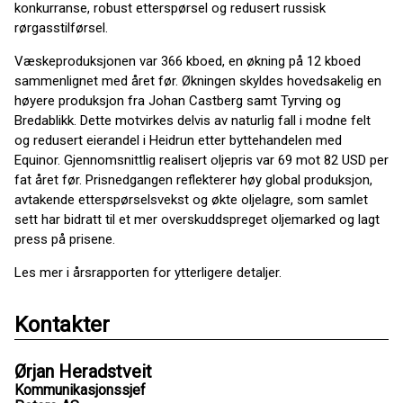
konkurranse, robust etterspørsel og redusert russisk
rørgasstilførsel.
Væskeproduksjonen var 366 kboed, en økning på 12 kboed
sammenlignet med året før. Økningen skyldes hovedsakelig en
høyere produksjon fra Johan Castberg samt Tyrving og
Bredablikk. Dette motvirkes delvis av naturlig fall i modne felt
og redusert eierandel i Heidrun etter byttehandelen med
Equinor. Gjennomsnittlig realisert oljepris var 69 mot 82 USD per
fat året før. Prisnedgangen reflekterer høy global produksjon,
avtakende etterspørselsvekst og økte oljelagre, som samlet
sett har bidratt til et mer overskuddspreget oljemarked og lagt
press på prisene.
Les mer i årsrapporten for ytterligere detaljer.
Kontakter
Ørjan Heradstveit
Kommunikasjonssjef