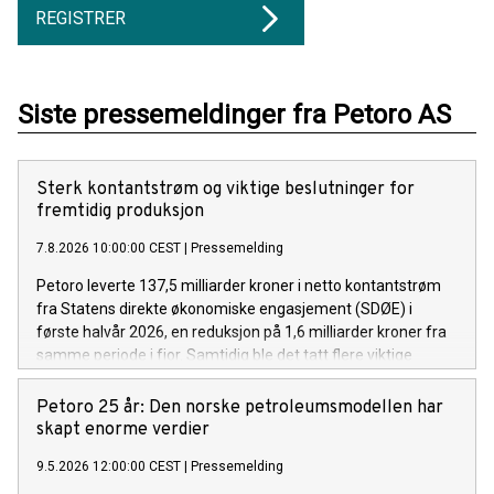
REGISTRER
Siste pressemeldinger fra Petoro AS
Sterk kontantstrøm og viktige beslutninger for
fremtidig produksjon
7.8.2026 10:00:00 CEST
|
Pressemelding
Petoro leverte 137,5 milliarder kroner i netto kontantstrøm
fra Statens direkte økonomiske engasjement (SDØE) i
første halvår 2026, en reduksjon på 1,6 milliarder kroner fra
samme periode i fjor. Samtidig ble det tatt flere viktige
prosjektbeslutninger som vil bidra til økt produksjon og
langsiktig verdiskaping ved å utnytte eksisterende
Petoro 25 år: Den norske petroleumsmodellen har
infrastruktur på norsk sokkel.
skapt enorme verdier
9.5.2026 12:00:00 CEST
|
Pressemelding