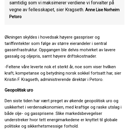
samtidig som vi maksimerer verdiene vi forvalter på
vegne av fellesskapet, sier Kragseth.
Anne Lise Norheim
Petoro
Økningen skyldes i hovedsak høyere gasspriser og
tariffinntekter som følge av større eierandeler i sentral
gassinfrastruktur. Oppgangen ble delvis motvirket av lavere
gassalg og oljepris, samt høyere driftskostnader.
-Feltene våre leverte nok et sterkt år, noe som viser hvilken
kraft, kompetanse og betydning norsk sokkel fortsatt har, sier
Kristin F. Kragseth, administrerende direktør i Petoro.
Geopolitisk uro
Den siste tiden har vært preget av økende geopolitisk uro og
usikkerhet i verdensøkonomien, med kraftige og raske utslag i
både olje- og gassprisene. Slike markedsbevegelser
understreker hvor tett energimarkedene er knyttet til globale
politiske og sikkerhetsmessige forhold.