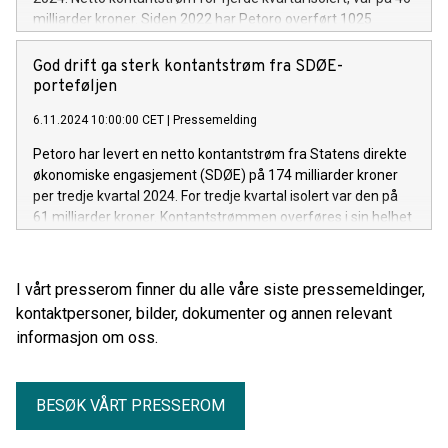
milliarder kroner. Siden 2022 har Petoro overført 1025
milliarder kroner fra SDØE til staten.
God drift ga sterk kontantstrøm fra SDØE-
porteføljen
6.11.2024 10:00:00 CET
|
Pressemelding
Petoro har levert en netto kontantstrøm fra Statens direkte
økonomiske engasjement (SDØE) på 174 milliarder kroner
per tredje kvartal 2024. For tredje kvartal isolert var den på
61 milliarder kroner. Kontantstrømmen overføres i sin helhet
til staten.
I vårt presserom finner du alle våre siste pressemeldinger,
kontaktpersoner, bilder, dokumenter og annen relevant
informasjon om oss.
BESØK VÅRT PRESSEROM