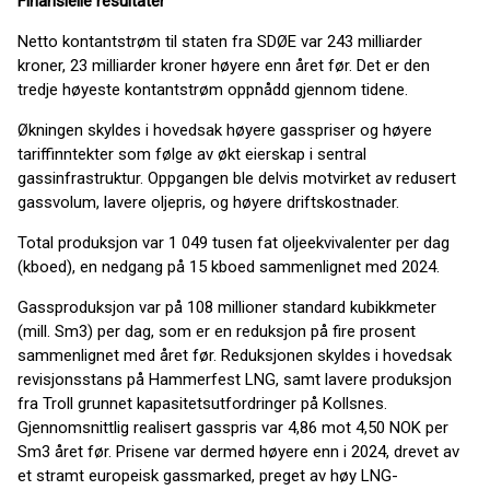
Finansielle resultater
Netto kontantstrøm til staten fra SDØE var 243 milliarder
kroner, 23 milliarder kroner høyere enn året før. Det er den
tredje høyeste kontantstrøm oppnådd gjennom tidene.
Økningen skyldes i hovedsak høyere gasspriser og høyere
tariffinntekter som følge av økt eierskap i sentral
gassinfrastruktur. Oppgangen ble delvis motvirket av redusert
gassvolum, lavere oljepris, og høyere driftskostnader.
Total produksjon var 1 049 tusen fat oljeekvivalenter per dag
(kboed), en nedgang på 15 kboed sammenlignet med 2024.
Gassproduksjon var på 108 millioner standard kubikkmeter
(mill. Sm3) per dag, som er en reduksjon på fire prosent
sammenlignet med året før. Reduksjonen skyldes i hovedsak
revisjonsstans på Hammerfest LNG, samt lavere produksjon
fra Troll grunnet kapasitetsutfordringer på Kollsnes.
Gjennomsnittlig realisert gasspris var 4,86 mot 4,50 NOK per
Sm3 året før. Prisene var dermed høyere enn i 2024, drevet av
et stramt europeisk gassmarked, preget av høy LNG-