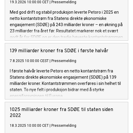
19.3.2026 10:00:00 CET
|
Pressemelding
Med god drift og stabil produksjon leverte Petoro i 2025 en
netto kontantstrøm fra Statens direkte økonomiske
engasjement (SDØE) på 243 milliarder kroner – en økning på
23 milliarder fra året før. Resultatet markerer nok et svært
godt år for SDØE og er den tredje høyeste kontantstrømmen
i selskapets historie.
139 milliarder kroner fra SDØE i første halvår
7.8.2025 10:00:00 CEST
|
Pressemelding
I første halvår leverte Petoro en netto kontantstrøm fra
Statens direkte økonomiske engasjement (SDØE) på 139
milliarder kroner. Kontantstrømmen overføres i sin helhet til
staten. To nye felt i produksjon bidrar med å styrke
energiforsyningen til Europa.
1025 milliarder kroner fra SDØE til staten siden
2022
18.3.2025 10:00:00 CET
|
Pressemelding