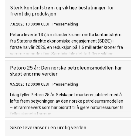
Sterk kontantstrøm og viktige beslutninger for
fremtidig produksjon
7.8.2026 10:00:00 CEST
|
Pressemelding
Petoro leverte 137,5 milliarder kroner i netto kontantstrøm
fra Statens direkte økonomiske engasjement (SDØE) i
første halvår 2026, en reduksjon på 1,6 milliarder kroner fra
samme periode i fjor. Samtidig ble det tatt flere viktige
prosjektbeslutninger som vil bidra til økt produksjon og
langsiktig verdiskaping ved å utnytte eksisterende
Petoro 25 år: Den norske petroleumsmodellen har
infrastruktur på norsk sokkel.
skapt enorme verdier
9.5.2026 12:00:00 CEST
|
Pressemelding
I dag fyller Petoro 25 år. Selskapet markerer jubileet med å
løfte frem betydningen av den norske petroleumsmodellen
– et rammeverk som har bidratt til å gjøre naturressurser til
fellesskapets formue.
Sikre leveranser i en urolig verden