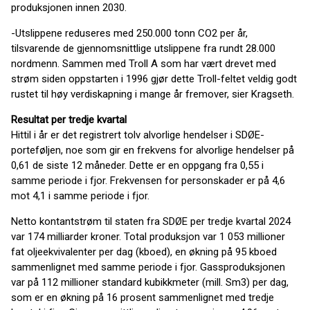
produksjonen innen 2030.
-Utslippene reduseres med 250.000 tonn CO2 per år,
tilsvarende de gjennomsnittlige utslippene fra rundt 28.000
nordmenn. Sammen med Troll A som har vært drevet med
strøm siden oppstarten i 1996 gjør dette Troll-feltet veldig godt
rustet til høy verdiskapning i mange år fremover, sier Kragseth.
Resultat per tredje kvartal
Hittil i år er det registrert tolv alvorlige hendelser i SDØE-
porteføljen, noe som gir en frekvens for alvorlige hendelser på
0,61 de siste 12 måneder. Dette er en oppgang fra 0,55 i
samme periode i fjor. Frekvensen for personskader er på 4,6
mot 4,1 i samme periode i fjor.
Netto kontantstrøm til staten fra SDØE per tredje kvartal 2024
var 174 milliarder kroner. Total produksjon var 1 053 millioner
fat oljeekvivalenter per dag (kboed), en økning på 95 kboed
sammenlignet med samme periode i fjor. Gassproduksjonen
var på 112 millioner standard kubikkmeter (mill. Sm3) per dag,
som er en økning på 16 prosent sammenlignet med tredje