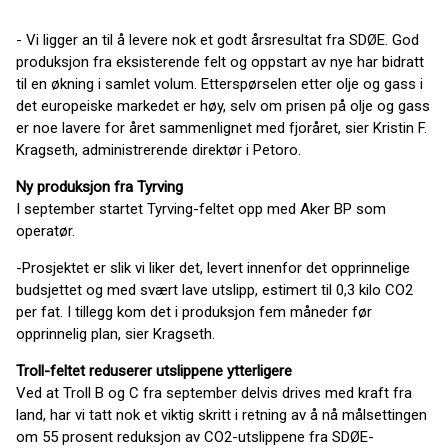
- Vi ligger an til å levere nok et godt årsresultat fra SDØE. God
produksjon fra eksisterende felt og oppstart av nye har bidratt
til en økning i samlet volum. Etterspørselen etter olje og gass i
det europeiske markedet er høy, selv om prisen på olje og gass
er noe lavere for året sammenlignet med fjoråret, sier Kristin F.
Kragseth, administrerende direktør i Petoro.
Ny produksjon fra Tyrving
I september startet Tyrving-feltet opp med Aker BP som
operatør.
-Prosjektet er slik vi liker det, levert innenfor det opprinnelige
budsjettet og med svært lave utslipp, estimert til 0,3 kilo CO2
per fat. I tillegg kom det i produksjon fem måneder før
opprinnelig plan, sier Kragseth.
Troll-feltet reduserer utslippene ytterligere
Ved at Troll B og C fra september delvis drives med kraft fra
land, har vi tatt nok et viktig skritt i retning av å nå målsettingen
om 55 prosent reduksjon av CO2-utslippene fra SDØE-