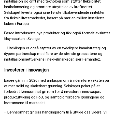
installasjon og drift med teknologi som støtter fleksibilitet,
lastbalansering og smartere utnyttelse av kraftnettet.
Selskapet leverte også sine første tilbakevendende inntekter
fra fleksibilitetsmarkedet, basert på nær en million installerte
ladere i Europa.
Easee introduserte nye produkter og fikk også formelt avsluttet
tilsynssaken i Sverige.
– Utviklingen er også støttet av en tydeligere kanalstrategi og
dypere partnerskap med flere av de største grossistene og
installasjonsnettverkene i nøkkelmarkeder, sier Fernandez.
Investerer i innovasjon
Easee går inn i 2026 med ambisjon om å videreføre veksten på
et mer solid og skalerbart grunnlag. Selskapet peker på at
forbedret lønnsomhet gir rom for å investere i innovasjon,
produktutvikling og FoU, og samtidig forbedre løsningene og
leveransene til markedet.
– Lønnsomhet gir oss handlingsrom til å utvikle oss videre. Vi