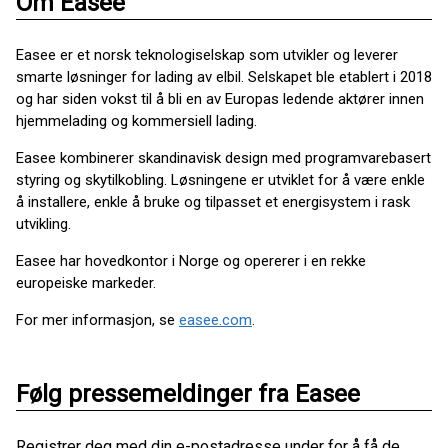
Om Easee
Easee er et norsk teknologiselskap som utvikler og leverer
smarte løsninger for lading av elbil. Selskapet ble etablert i 2018
og har siden vokst til å bli en av Europas ledende aktører innen
hjemmelading og kommersiell lading.
Easee kombinerer skandinavisk design med programvarebasert
styring og skytilkobling. Løsningene er utviklet for å være enkle
å installere, enkle å bruke og tilpasset et energisystem i rask
utvikling.
Easee har hovedkontor i Norge og opererer i en rekke
europeiske markeder.
For mer informasjon, se
easee.com
.
Følg pressemeldinger fra Easee
Registrer deg med din e-postadresse under for å få de