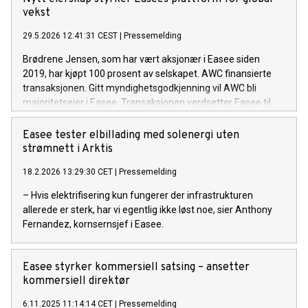
vekst
29.5.2026 12:41:31 CEST
|
Pressemelding
Brødrene Jensen, som har vært aksjonær i Easee siden
2019, har kjøpt 100 prosent av selskapet. AWC finansierte
transaksjonen. Gitt myndighetsgodkjenning vil AWC bli
majoritetseier i Easee. Transaksjonen verdsetter Easee til
cirka 1,6 milliarder kroner.
Easee tester elbillading med solenergi uten
strømnett i Arktis
18.2.2026 13:29:30 CET
|
Pressemelding
– Hvis elektrifisering kun fungerer der infrastrukturen
allerede er sterk, har vi egentlig ikke løst noe, sier Anthony
Fernandez, kornsernsjef i Easee.
Easee styrker kommersiell satsing – ansetter
kommersiell direktør
6.11.2025 11:14:14 CET
|
Pressemelding