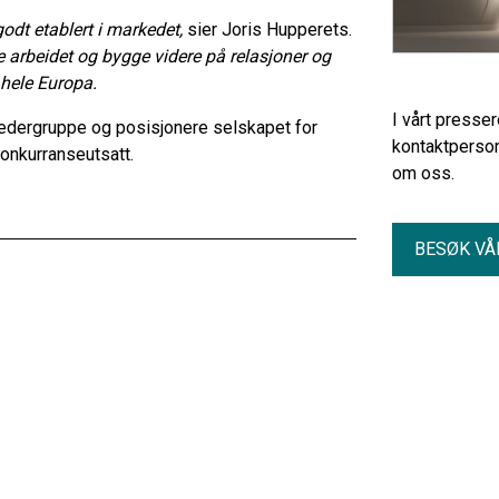
odt etablert i markedet,
sier Joris Hupperets.
le arbeidet og bygge videre på relasjoner og
 hele Europa.
I vårt presse
ledergruppe og posisjonere selskapet for
kontaktperson
onkurranseutsatt.
om oss.
BESØK VÅ