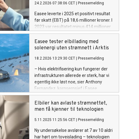
24.2.2026 07:38:06 CET
|
Pressemelding
Easee leverte i 2025 et positivt resultat
før skatt (EBT) på 18,6 millioner kroner. I
2023 var resultatet minus 414 millioner
kroner. Selskapet beskriver den over 400
millioner kroner store forbedringen som
Easee tester elbillading med
et tydelig vendepunkt.
solenergi uten strømnett i Arktis
18.2.2026 13:29:30 CET
|
Pressemelding
– Hvis elektrifisering kun fungerer der
infrastrukturen allerede er sterk, har vi
egentlig ikke løst noe, sier Anthony
Fernandez, kornsernsjef i Easee.
Elbiler kan avlaste strømnettet,
men få kjenner til teknologien
5.11.2025 11:25:56 CET
|
Pressemelding
Ny undersøkelse avslører at 7 av 10 aldri
har hørt om toveislading – teknologien