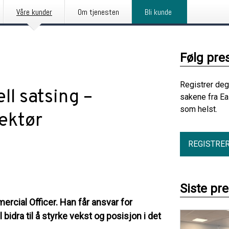
Våre kunder
Om tjenesten
Bli kunde
Følg pre
Registrer deg
l satsing –
sakene fra Ea
som helst.
ektør
REGISTRE
Siste pr
cial Officer. Han får ansvar for
idra til å styrke vekst og posisjon i det