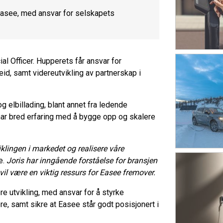
Easee, med ansvar for selskapets
l Officer. Hupperets får ansvar for
d, samt videreutvikling av partnerskap i
g elbillading, blant annet fra ledende
n har bred erfaring med å bygge opp og skalere
iklingen i markedet og realisere våre
e.
Joris har inngående forståelse for bransjen
il være en viktig ressurs for Easee fremover.
e utvikling, med ansvar for å styrke
re, samt sikre at Easee står godt posisjonert i