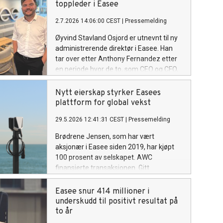
toppleder i Easee
2.7.2026 14:06:00 CEST
|
Pressemelding
Øyvind Stavland Osjord er utnevnt til ny
administrerende direktør i Easee. Han
tar over etter Anthony Fernandez etter
en periode hvor de to, som CEO og CFO,
har ledet selskapet gjennom en
omfattende snuoperasjon.
Nytt eierskap styrker Easees
plattform for global vekst
29.5.2026 12:41:31 CEST
|
Pressemelding
Brødrene Jensen, som har vært
aksjonær i Easee siden 2019, har kjøpt
100 prosent av selskapet. AWC
finansierte transaksjonen. Gitt
myndighetsgodkjenning vil AWC bli
majoritetseier i Easee. Transaksjonen
Easee snur 414 millioner i
verdsetter Easee til cirka 1,6 milliarder
underskudd til positivt resultat på
kroner.
to år