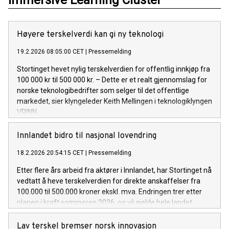
Høyere terskelverdi kan gi ny teknologi
19.2.2026 08:05:00 CET
|
Pressemelding
Stortinget hevet nylig terskelverdien for offentlig innkjøp fra
100 000 kr til 500 000 kr. – Dette er et realt gjennomslag for
norske teknologibedrifter som selger til det offentlige
markedet, sier klyngeleder Keith Mellingen i teknologiklyngen
VRINN.
Innlandet bidro til nasjonal lovendring
18.2.2026 20:54:15 CET
|
Pressemelding
Etter flere års arbeid fra aktører i Innlandet, har Stortinget nå
vedtatt å heve terskelverdien for direkte anskaffelser fra
100.000 til 500.000 kroner ekskl. mva. Endringen trer etter
planen i kraft sommeren 2026, og vil gjelde hele landet.
Lav terskel bremser norsk innovasjon