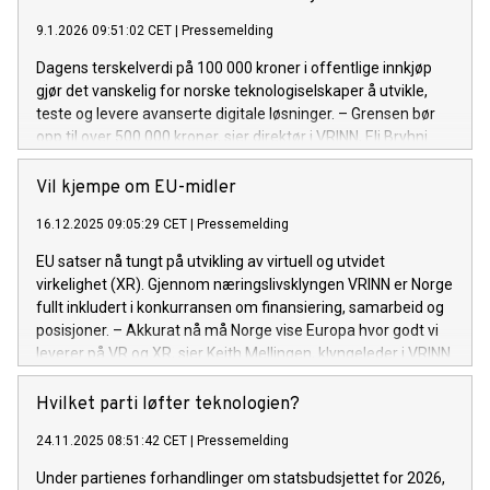
9.1.2026 09:51:02 CET
|
Pressemelding
Dagens terskelverdi på 100 000 kroner i offentlige innkjøp
gjør det vanskelig for norske teknologiselskaper å utvikle,
teste og levere avanserte digitale løsninger. – Grensen bør
opp til over 500 000 kroner, sier direktør i VRINN, Eli Bryhni.
Vil kjempe om EU-midler
16.12.2025 09:05:29 CET
|
Pressemelding
EU satser nå tungt på utvikling av virtuell og utvidet
virkelighet (XR). Gjennom næringslivsklyngen VRINN er Norge
fullt inkludert i konkurransen om finansiering, samarbeid og
posisjoner. – Akkurat nå må Norge vise Europa hvor godt vi
leverer på VR og XR, sier Keith Mellingen, klyngeleder i VRINN.
Hvilket parti løfter teknologien?
24.11.2025 08:51:42 CET
|
Pressemelding
Under partienes forhandlinger om statsbudsjettet for 2026,