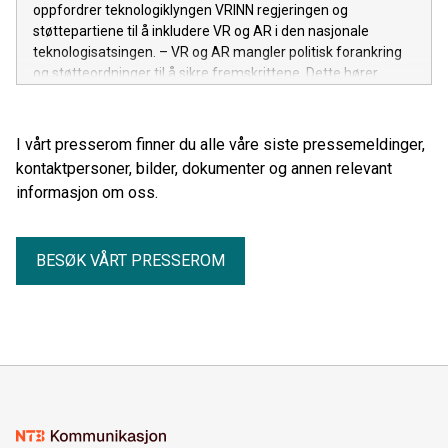
oppfordrer teknologiklyngen VRINN regjeringen og
støttepartiene til å inkludere VR og AR i den nasjonale
teknologisatsingen. – VR og AR mangler politisk forankring
og støtteordninger til å sikre fremskrittene. Dette hører
hjemme under den nasjonale teknologisatsingen for 2026,
sier VRINN-direktør Eli Bryhni.
I vårt presserom finner du alle våre siste pressemeldinger,
kontaktpersoner, bilder, dokumenter og annen relevant
informasjon om oss.
BESØK VÅRT PRESSEROM