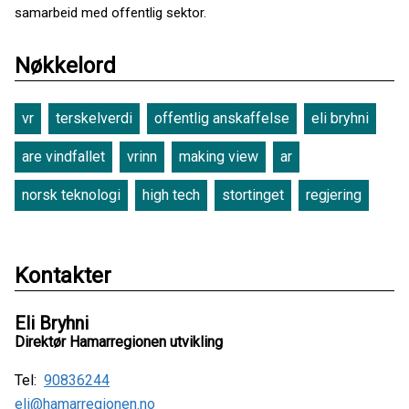
samarbeid med offentlig sektor.
Nøkkelord
vr
terskelverdi
offentlig anskaffelse
eli bryhni
are vindfallet
vrinn
making view
ar
norsk teknologi
high tech
stortinget
regjering
Kontakter
Eli Bryhni
Direktør Hamarregionen utvikling
Tel:
90836244
eli@hamarregionen.no