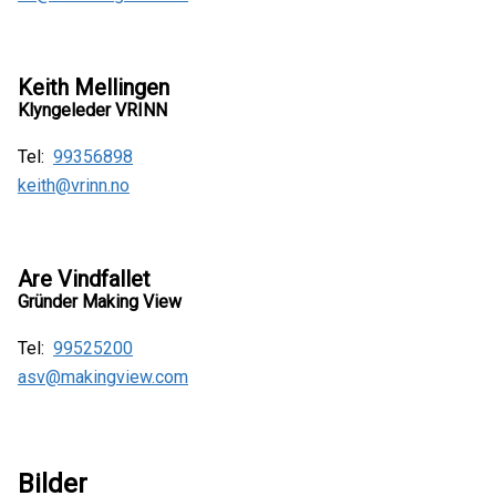
Keith Mellingen
Klyngeleder VRINN
Tel:
99356898
keith@vrinn.no
Are Vindfallet
Gründer Making View
Tel:
99525200
asv@makingview.com
Bilder