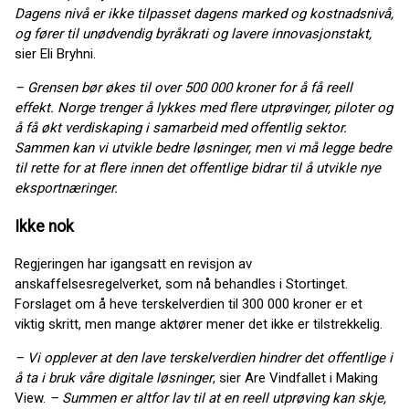
Dagens nivå er ikke tilpasset dagens marked og kostnadsnivå,
og fører til unødvendig byråkrati og lavere innovasjonstakt,
sier Eli Bryhni.
– Grensen bør økes til over 500 000 kroner for å få reell
effekt.
Norge trenger å lykkes med flere utprøvinger, piloter og
å få økt verdiskaping i samarbeid med offentlig sektor.
Sammen kan vi utvikle bedre løsninger, men vi må legge bedre
til rette for at flere innen det offentlige bidrar til å utvikle nye
eksportnæringer.
Ikke nok
Regjeringen har igangsatt en revisjon av
anskaffelsesregelverket, som nå behandles i Stortinget.
Forslaget om å heve terskelverdien til 300 000 kroner er et
viktig skritt, men mange aktører mener det ikke er tilstrekkelig.
– Vi opplever at den lave terskelverdien hindrer det offentlige i
å ta i bruk våre digitale løsninger
, sier Are Vindfallet i Making
View.
– Summen er altfor lav til at en reell utprøving kan skje,