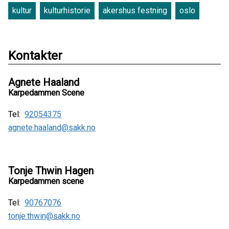
kultur
kulturhistorie
akershus festning
oslo
Kontakter
Agnete Haaland
Karpedammen Scene
Tel:
92054375
agnete.haaland@sakk.no
Tonje Thwin Hagen
Karpedammen scene
Tel:
90767076
tonje.thwin@sakk.no