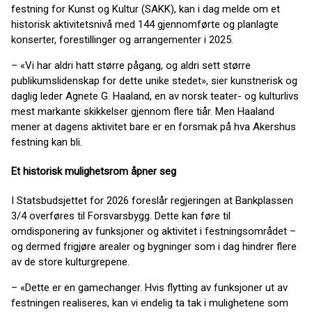
festning for Kunst og Kultur (SAKK), kan i dag melde om et
historisk aktivitetsnivå med 144 gjennomførte og planlagte
konserter, forestillinger og arrangementer i 2025.
– «Vi har aldri hatt større pågang, og aldri sett større
publikumslidenskap for dette unike stedet», sier kunstnerisk og
daglig leder Agnete G. Haaland, en av norsk teater- og kulturlivs
mest markante skikkelser gjennom flere tiår. Men Haaland
mener at dagens aktivitet bare er en forsmak på hva Akershus
festning kan bli.
Et historisk mulighetsrom åpner seg
I Statsbudsjettet for 2026 foreslår regjeringen at Bankplassen
3/4 overføres til Forsvarsbygg. Dette kan føre til
omdisponering av funksjoner og aktivitet i festningsområdet –
og dermed frigjøre arealer og bygninger som i dag hindrer flere
av de store kulturgrepene.
– «Dette er en gamechanger. Hvis flytting av funksjoner ut av
festningen realiseres, kan vi endelig ta tak i mulighetene som