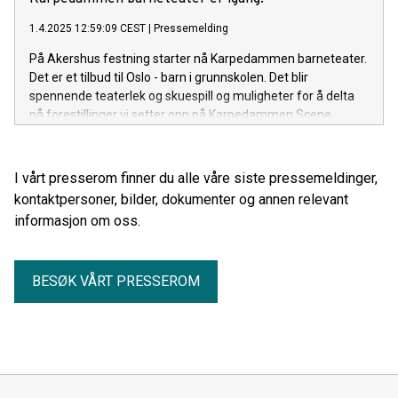
1.4.2025 12:59:09 CEST
|
Pressemelding
På Akershus festning starter nå Karpedammen barneteater.
Det er et tilbud til Oslo - barn i grunnskolen. Det blir
spennende teaterlek og skuespill og muligheter for å delta
på forestillinger vi setter opp på Karpedammen Scene.
I vårt presserom finner du alle våre siste pressemeldinger,
kontaktpersoner, bilder, dokumenter og annen relevant
informasjon om oss.
BESØK VÅRT PRESSEROM