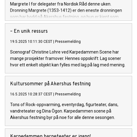
Margrete I for delegater fra Nordisk Råd denne uken.
Dronning Margrete (1353-1412) er den eneste dronningen
som har bodd på Akershus festning, og hun er kjent som
kvinnen som grunnla Kalmarunionen.
– En unik ressurs
19.5.2025 10:11:30 CEST
|
Pressemelding
Scenograf Christine Lohre ved Karpedammen Scene har
mange prosjekter framover. Hennes oppskrift: Lag scener
hvor ett enkelt objekt kan fylles med lag på lag med mening.
Kultursommer på Akershus festning
16.5.2025 10:28:37 CEST
|
Pressemelding
Tons of Rock-oppvarming, eventyrdag, figurteater, dans,
vandreteater og Dina Ögon. Karpedammen scene på
Akershus festning byr på noe for alle denne sesongen.
Karpedammen barneteater er igang!