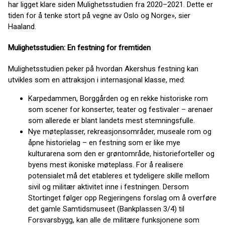
har ligget klare siden Mulighetsstudien fra 2020–2021. Dette er
tiden for å tenke stort på vegne av Oslo og Norge», sier
Haaland.
Mulighetsstudien: En festning for fremtiden
Mulighetsstudien peker på hvordan Akershus festning kan
utvikles som en attraksjon i internasjonal klasse, med:
Karpedammen, Borggården og en rekke historiske rom
som scener for konserter, teater og festivaler – arenaer
som allerede er blant landets mest stemningsfulle.
Nye møteplasser, rekreasjonsområder, museale rom og
åpne historielag – en festning som er like mye
kulturarena som den er grøntområde, historieforteller og
byens mest ikoniske møteplass. For å realisere
potensialet må det etableres et tydeligere skille mellom
sivil og militær aktivitet inne i festningen. Dersom
Stortinget følger opp Regjeringens forslag om å overføre
det gamle Samtidsmuseet (Bankplassen 3/4) til
Forsvarsbygg, kan alle de militære funksjonene som