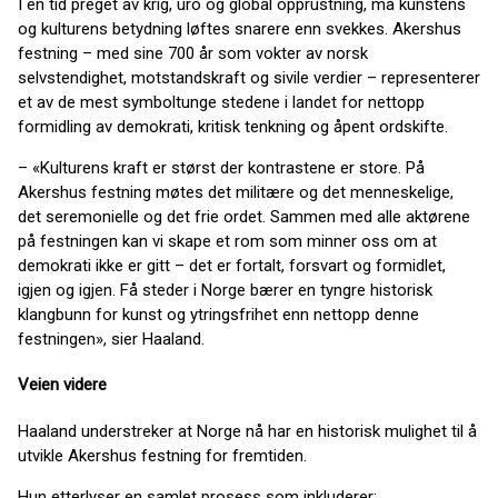
I en tid preget av krig, uro og global opprustning, må kunstens
og kulturens betydning løftes snarere enn svekkes. Akershus
festning – med sine 700 år som vokter av norsk
selvstendighet, motstandskraft og sivile verdier – representerer
et av de mest symboltunge stedene i landet for nettopp
formidling av demokrati, kritisk tenkning og åpent ordskifte.
– «Kulturens kraft er størst der kontrastene er store. På
Akershus festning møtes det militære og det menneskelige,
det seremonielle og det frie ordet. Sammen med alle aktørene
på festningen kan vi skape et rom som minner oss om at
demokrati ikke er gitt – det er fortalt, forsvart og formidlet,
igjen og igjen. Få steder i Norge bærer en tyngre historisk
klangbunn for kunst og ytringsfrihet enn nettopp denne
festningen», sier Haaland.
Veien videre
Haaland understreker at Norge nå har en historisk mulighet til å
utvikle Akershus festning for fremtiden.
Hun etterlyser en samlet prosess som inkluderer: