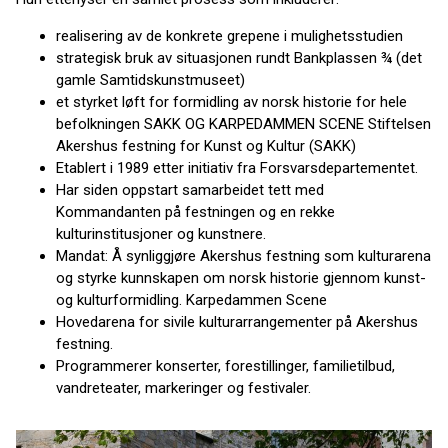
realisering av de konkrete grepene i mulighetsstudien
strategisk bruk av situasjonen rundt Bankplassen ¾ (det
gamle Samtidskunstmuseet)
et styrket løft for formidling av norsk historie for hele
befolkningen SAKK OG KARPEDAMMEN SCENE Stiftelsen
Akershus festning for Kunst og Kultur (SAKK)
Etablert i 1989 etter initiativ fra Forsvarsdepartementet.
Har siden oppstart samarbeidet tett med
Kommandanten på festningen og en rekke
kulturinstitusjoner og kunstnere.
Mandat: Å synliggjøre Akershus festning som kulturarena
og styrke kunnskapen om norsk historie gjennom kunst-
og kulturformidling. Karpedammen Scene
Hovedarena for sivile kulturarrangementer på Akershus
festning.
Programmerer konserter, forestillinger, familietilbud,
vandreteater, markeringer og festivaler.