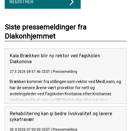
REGISTRER
Siste pressemeldinger fra
Diakonhjemmet
Kaia Brækken blir ny rektor ved Fagskolen
Diakonova
27.5.2026 08:57:46 CEST
|
Pressemelding
Brækken kommer fra stillingen som rektor ved MedLearn, og
har de senere årene vært prorektor for nett og
avdelingsleder ved Fagskolen Kristiania etter Kristianias
oppkjøp av MedLearn og NKI Nettstudier. Hun har lang
erfaring fra både fagskole- og oppvekstsektoren.
Rehabilitering kan gi bedre livskvalitet og lavere
sykefravær
30.4.2026 07:00:00 CEST
|
Pressemelding