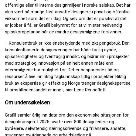
offentlige eller til interne designmiljøer i norske selskap. Det har
aldri vært så mange fast ansatte designere i privat og offentlig
virksomhet som det er i dag. Og selv om det er positivt at det
er jobber å få, er Grafill bekymret for at vi mister nødvendig
spisskompetanse når de mindre designmiljøene forsvinner.
– Konsulentbruk er ikke ensbetydende med økt pengebruk. Den
konsulentbaserte designnæringen har både faglig dybde,
spissferdigheter og tverrfaglig innsikt, og bidrar inn i prosjekter
med strategi og innovasjon på en helt annen måte enn
internmiljøene har mulighet for. Det er besparende i tid og
ressurser å leie inn riktig fagkunnskap tidlig i prosjekter. Riktig
bruk av ekspertise gir effekt og Norge trenger designekspertise
til omstillingen landet er inne i, sier Lene Renneflott.
Om undersøkelsen
Grafill samler årlig inn data om den økonomiske sitasjonen for
designbransjen. I 2025 svarte over 800 designledere og
byråeiere, selvstendig næringsdrivende og frilansere, ansatte,
studenter, nyutdannede og arbeidsledige på