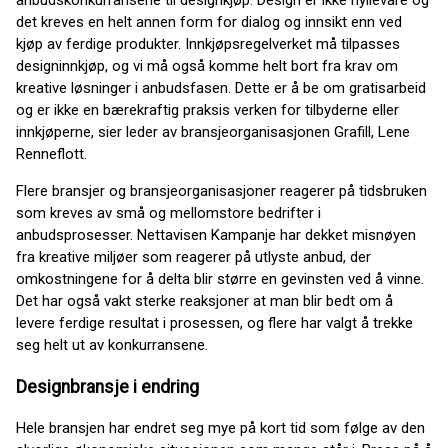
anbudskonkurransene til designkjøp. Design er ikke hyllevare og
det kreves en helt annen form for dialog og innsikt enn ved
kjøp av ferdige produkter. Innkjøpsregelverket må tilpasses
designinnkjøp, og vi må også komme helt bort fra krav om
kreative løsninger i anbudsfasen. Dette er å be om gratisarbeid
og er ikke en bærekraftig praksis verken for tilbyderne eller
innkjøperne, sier leder av bransjeorganisasjonen Grafill, Lene
Renneflott.
Flere bransjer og bransjeorganisasjoner reagerer på tidsbruken
som kreves av små og mellomstore bedrifter i
anbudsprosesser. Nettavisen Kampanje har dekket misnøyen
fra kreative miljøer som reagerer på utlyste anbud, der
omkostningene for å delta blir større en gevinsten ved å vinne.
Det har også vakt sterke reaksjoner at man blir bedt om å
levere ferdige resultat i prosessen, og flere har valgt å trekke
seg helt ut av konkurransene.
Designbransje i endring
Hele bransjen har endret seg mye på kort tid som følge av den