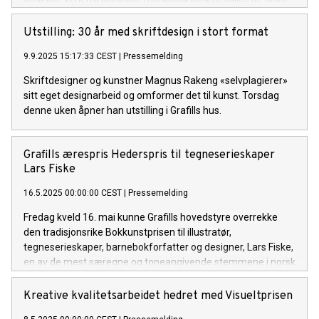
annet arbeider av den legendariske Katsushika Hokusai,
kjent for det ikoniske motivet Den store bølgen.
Utstilling: 30 år med skriftdesign i stort format
9.9.2025 15:17:33 CEST
|
Pressemelding
Skriftdesigner og kunstner Magnus Rakeng «selvplagierer»
sitt eget designarbeid og omformer det til kunst. Torsdag
denne uken åpner han utstilling i Grafills hus.
Grafills ærespris Hederspris til tegneserieskaper
Lars Fiske
16.5.2025 00:00:00 CEST
|
Pressemelding
Fredag kveld 16. mai kunne Grafills hovedstyre overrekke
den tradisjonsrike Bokkunstprisen til illustratør,
tegneserieskaper, barnebokforfatter og designer, Lars Fiske,
en av de mest særegne og toneangivende stemmene i norsk
visuell fortellerkunst. Hedersprisen har vært utdelt siden
1957 og ble i år delt ut i forbindelse med prisutdelingen for
Kreative kvalitetsarbeidet hedret med Visueltprisen
Årets vakreste illustrerte bøker, en kåring som skal fremme