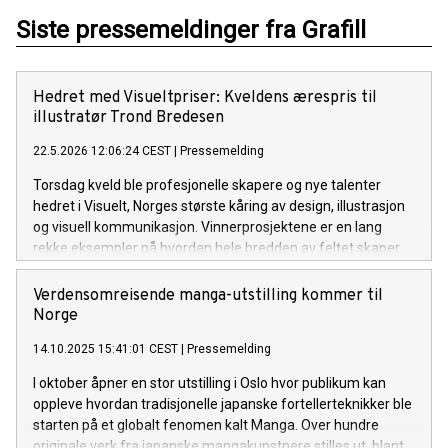
Siste pressemeldinger fra Grafill
Hedret med Visueltpriser: Kveldens ærespris til
illustratør Trond Bredesen
22.5.2026 12:06:24 CEST
|
Pressemelding
Torsdag kveld ble profesjonelle skapere og nye talenter
hedret i Visuelt, Norges største kåring av design, illustrasjon
og visuell kommunikasjon. Vinnerprosjektene er en lang
rekke eksempler på hvordan hele bredden av feltet skaper
merverdi for merkevarer og virksomheter med sine
tjenester og løsninger. Kveldens ærespris gikk til illustratør
Verdensomreisende manga-utstilling kommer til
Trond Bredesen.
Norge
14.10.2025 15:41:01 CEST
|
Pressemelding
I oktober åpner en stor utstilling i Oslo hvor publikum kan
oppleve hvordan tradisjonelle japanske fortellerteknikker ble
starten på et globalt fenomen kalt Manga. Over hundre
originale verk fra japanske mangakunstnere stilles ut, blant