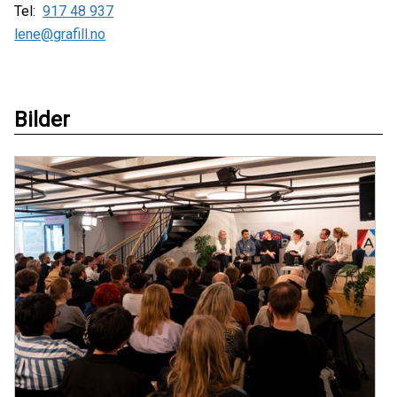
Tel:
917 48 937
lene@grafill.no
Bilder