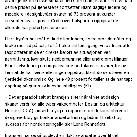
alvorlige økonomiske situasjonen som mange står i. Press på å
senke prisen på tjenestene fortsetter. Blant daglige ledere og
medeiere i designbyråer svarer nå 73 prosent at kunder
forventer lavere priser. Godt over halvparten oppgir at de
allerede har justert prisene ned.
Flere byråer har måttet kutte kostnader, endre arbeidsmåter og
bruke mer tid på salg for å holde driften i gang. En av ti ansatte
rapporterer at de er direkte berørt av situasjonen ved
permittering, lønnskutt, nedbemanning eller andre omstillinger.
Blant selvstendig næringsdrivende og frilansere svarer tre av
fem at de har færre eller ingen oppdrag, blant disse strever en
fjerdedel økonomisk. Og, hele 48 prosent forteller at de har tapt
oppdrag på grunn av kunstig intelligens (KI).
– Det er paradoksalt at bransjen sliter når vi vet at design
skaper verdi for alle typer virksomheter. Design og arkitektur
Norge (DOGA) lanserte nylig en rapport som dokumenterer at
designverktøy gir konkurransefortrinn og bidrar til vekst og
suksess for norsk næringsliv, sier Lene Renneflott.
Bransjen har også opplevd en flukt av ansatte over til det