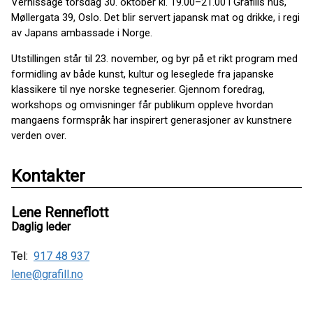
Vernissage torsdag 30. oktober kl. 19.00–21.00 i Grafills hus,
Møllergata 39, Oslo. Det blir servert japansk mat og drikke, i regi
av Japans ambassade i Norge.
Utstillingen står til 23. november, og byr på et rikt program med
formidling av både kunst, kultur og leseglede fra japanske
klassikere til nye norske tegneserier. Gjennom foredrag,
workshops og omvisninger får publikum oppleve hvordan
mangaens formspråk har inspirert generasjoner av kunstnere
verden over.
Kontakter
Lene Renneflott
Daglig leder
Tel:
917 48 937
lene@grafill.no