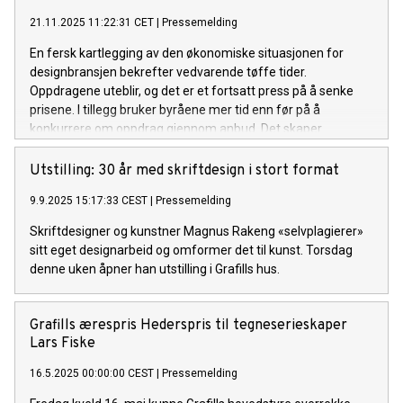
Trond Bredesen.
21.11.2025 11:22:31 CET
|
Pressemelding
En fersk kartlegging av den økonomiske situasjonen for
designbransjen bekrefter vedvarende tøffe tider.
Oppdragene uteblir, og det er et fortsatt press på å senke
prisene. I tillegg bruker byråene mer tid enn før på å
konkurrere om oppdrag gjennom anbud. Det skaper
ytterligere press på en bransje som nå omstiller seg for å
overleve.
Utstilling: 30 år med skriftdesign i stort format
9.9.2025 15:17:33 CEST
|
Pressemelding
Skriftdesigner og kunstner Magnus Rakeng «selvplagierer»
sitt eget designarbeid og omformer det til kunst. Torsdag
denne uken åpner han utstilling i Grafills hus.
Grafills ærespris Hederspris til tegneserieskaper
Lars Fiske
16.5.2025 00:00:00 CEST
|
Pressemelding