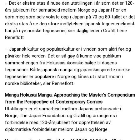
– Det er ekstra stas å huse den utstillingen i år som det er 120-
års jubileum for samarbeid mellom Norge og Japan! For en
som meg som selv vokste opp i Japan på 70 og 80-tallet er det
ekstra stas å se den store innflytelsen japansk tegneseriekunst
har på nye norske tegneserier, sier daglig leder i Grafill, Lene
Reneflott.
– Japansk kultur og populærkultur er i vinden som aldri før og
påvirker hele verden. Det er så gøy å kunne vise publikum
sammenhengen fra Hokusais ikoniske bølge til dagens
tegneserier. Både japansk manga og japanskinspirerte norske
tegneserier er populære i Norge og lånes ut i stort monn i
norske biblioteker, sier Renneflott.
Manga Hokusai Manga: Approaching the Master’s Compendium
from the Perspective of Contemporary Comics
Utstillingen er et samarbeid mellom Japans ambassade i
Norge, The Japan Foundation og Grafill og arrangeres i
forbindelse med 120-årsjubileet for opprettelsen av
diplomatiske forbindelser mellom Japan og Norge.