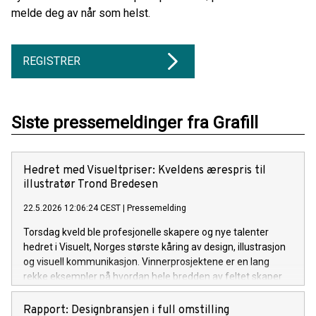
melde deg av når som helst.
REGISTRER
Siste pressemeldinger fra Grafill
Hedret med Visueltpriser: Kveldens ærespris til
illustratør Trond Bredesen
22.5.2026 12:06:24 CEST
|
Pressemelding
Torsdag kveld ble profesjonelle skapere og nye talenter
hedret i Visuelt, Norges største kåring av design, illustrasjon
og visuell kommunikasjon. Vinnerprosjektene er en lang
rekke eksempler på hvordan hele bredden av feltet skaper
merverdi for merkevarer og virksomheter med sine
tjenester og løsninger. Kveldens ærespris gikk til illustratør
Rapport: Designbransjen i full omstilling