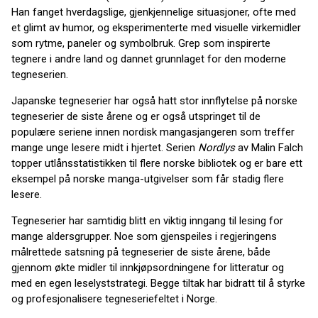
Han fanget hverdagslige, gjenkjennelige situasjoner, ofte med
et glimt av humor, og eksperimenterte med visuelle virkemidler
som rytme, paneler og symbolbruk. Grep som inspirerte
tegnere i andre land og dannet grunnlaget for den moderne
tegneserien.
Japanske tegneserier har også hatt stor innflytelse på norske
tegneserier de siste årene og er også utspringet til de
populære seriene innen nordisk mangasjangeren som treffer
mange unge lesere midt i hjertet. Serien
Nordlys
av Malin Falch
topper utlånsstatistikken til flere norske bibliotek og er bare ett
eksempel på norske manga-utgivelser som får stadig flere
lesere.
Tegneserier har samtidig blitt en viktig inngang til lesing for
mange aldersgrupper. Noe som gjenspeiles i regjeringens
målrettede satsning på tegneserier de siste årene, både
gjennom økte midler til innkjøpsordningene for litteratur og
med en egen leselyststrategi. Begge tiltak har bidratt til å styrke
og profesjonalisere tegneseriefeltet i Norge.