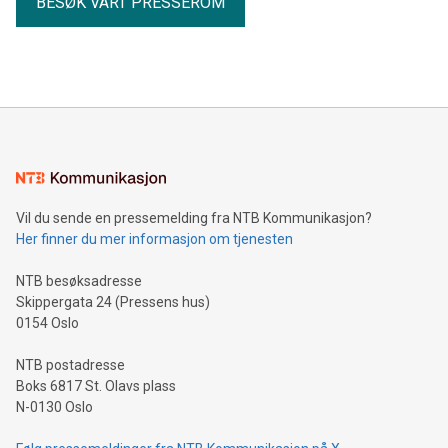
BESØK VÅRT PRESSEROM
deler ut en hederspris under Visuelt for å vise fremragende
interaksjonsdesign, og prisen ble vunnet av Knowit
Experience Oslo for App for Diplom-Isbilen. I år er det 32.
gang Visueltprisen arrangeres. Konkurrans
Vil du sende en pressemelding fra NTB Kommunikasjon?
Her finner du mer informasjon om tjenesten
NTB besøksadresse
Skippergata 24 (Pressens hus)
0154 Oslo
NTB postadresse
Boks 6817 St. Olavs plass
N-0130 Oslo