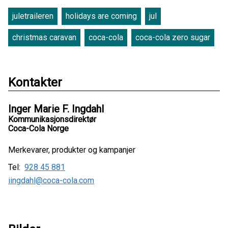
juletraileren
holidays are coming
jul
christmas caravan
coca-cola
coca-cola zero sugar
Kontakter
Inger Marie F. Ingdahl
Kommunikasjonsdirektør
Coca-Cola Norge
Merkevarer, produkter og kampanjer
Tel:
928 45 881
iingdahl@coca-cola.com