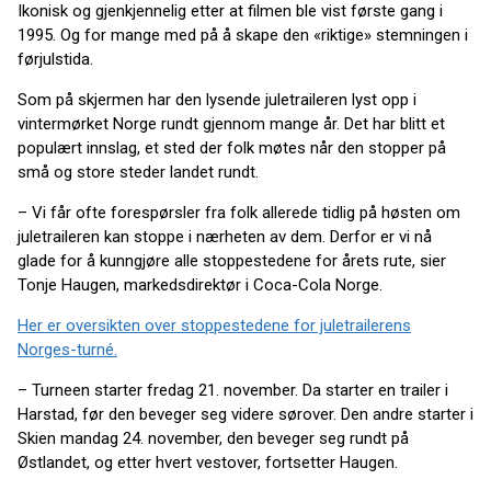
Ikonisk og gjenkjennelig etter at filmen ble vist første gang i
1995. Og for mange med på å skape den «riktige» stemningen i
førjulstida.
Som på skjermen har den lysende juletraileren lyst opp i
vintermørket Norge rundt gjennom mange år. Det har blitt et
populært innslag, et sted der folk møtes når den stopper på
små og store steder landet rundt.
– Vi får ofte forespørsler fra folk allerede tidlig på høsten om
juletraileren kan stoppe i nærheten av dem. Derfor er vi nå
glade for å kunngjøre alle stoppestedene for årets rute, sier
Tonje Haugen, markedsdirektør i Coca-Cola Norge.
Her er oversikten over stoppestedene for juletrailerens
Norges-turné.
– Turneen starter fredag 21. november. Da starter en trailer i
Harstad, før den beveger seg videre sørover. Den andre starter i
Skien mandag 24. november, den beveger seg rundt på
Østlandet, og etter hvert vestover, fortsetter Haugen.