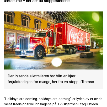
årets turné – her ser du stoppestedene.
Den lysende juletraileren har blitt en kjær
førjulstradisjon for mange, her fra en stopp i Tromsø.
“Holidays are coming, holidays are coming” er lyden av et av de
mest tradisjonsrike innslagene på TV-skjermen i førjulstiden.