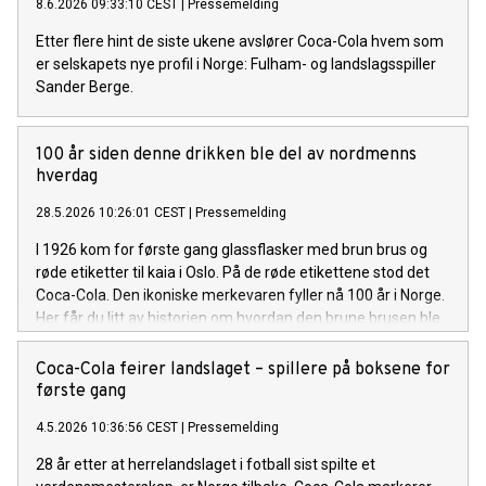
8.6.2026 09:33:10 CEST
|
Pressemelding
Etter flere hint de siste ukene avslører Coca-Cola hvem som
er selskapets nye profil i Norge: Fulham- og landslagsspiller
Sander Berge.
100 år siden denne drikken ble del av nordmenns
hverdag
28.5.2026 10:26:01 CEST
|
Pressemelding
I 1926 kom for første gang glassflasker med brun brus og
røde etiketter til kaia i Oslo. På de røde etikettene stod det
Coca-Cola. Den ikoniske merkevaren fyller nå 100 år i Norge.
Her får du litt av historien om hvordan den brune brusen ble
del av den norske hverdagen.
Coca-Cola feirer landslaget – spillere på boksene for
første gang
4.5.2026 10:36:56 CEST
|
Pressemelding
28 år etter at herrelandslaget i fotball sist spilte et