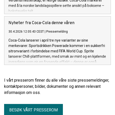
verdensmesterskap, er Norge tilbake. Coca-Cola markerer
med å la norske landslagsspillere sette ansikt på boksene –
bokstavelig talt.
Nyheter fra Coca-Cola denne våren
30.4.2026 12:05:43 CEST
|
Pressemelding
Coca-Cola lanserer i april tre nye varianter av sine
merkevarer. Sportsdrikken Powerade kommer i en sukkerfri
sitronvariant i forbindelse med FIFA World Cup. Sprite
lanserer Chill-plattformen, med smak av mint og en kjølende
ingrediens som gir en frysende effekt – denne er også
sukkerfri. Og Fanta kommer med Crimson-Cherry, med
smak av eple og kirsebær, i et samarbeid med Xbox.
I vårt presserom finner du alle våre siste pressemeldinger,
kontaktpersoner, bilder, dokumenter og annen relevant
informasjon om oss.
BESØK VÅRT PRESSEROM