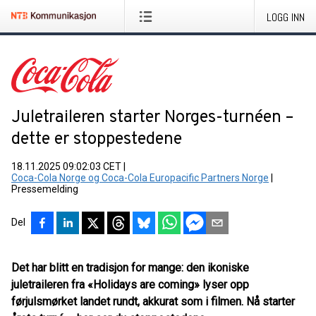
LOGG INN
Juletraileren starter Norges-turnéen –
dette er stoppestedene
18.11.2025 09:02:03 CET
|
Coca-Cola Norge og Coca-Cola Europacific Partners Norge
|
Pressemelding
Del
Det har blitt en tradisjon for mange: den ikoniske
juletraileren fra «Holidays are coming» lyser opp
førjulsmørket landet rundt, akkurat som i filmen. Nå starter