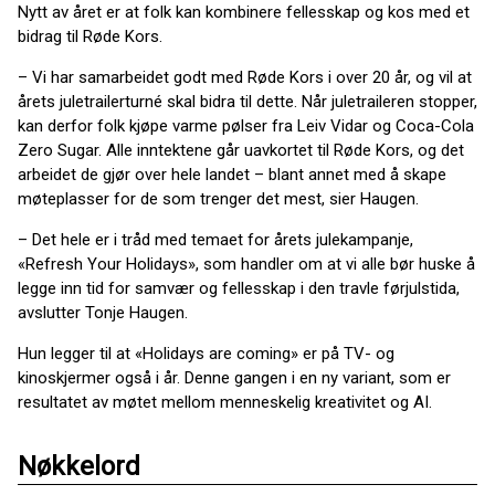
Nytt av året er at folk kan kombinere fellesskap og kos med et
bidrag til Røde Kors.
– Vi har samarbeidet godt med Røde Kors i over 20 år, og vil at
årets juletrailerturné skal bidra til dette. Når juletraileren stopper,
kan derfor folk kjøpe varme pølser fra Leiv Vidar og Coca-Cola
Zero Sugar. Alle inntektene går uavkortet til Røde Kors, og det
arbeidet de gjør over hele landet – blant annet med å skape
møteplasser for de som trenger det mest, sier Haugen.
– Det hele er i tråd med temaet for årets julekampanje,
«Refresh Your Holidays», som handler om at vi alle bør huske å
legge inn tid for samvær og fellesskap i den travle førjulstida,
avslutter Tonje Haugen.
Hun legger til at «Holidays are coming» er på TV- og
kinoskjermer også i år. Denne gangen i en ny variant, som er
resultatet av møtet mellom menneskelig kreativitet og AI.
Nøkkelord