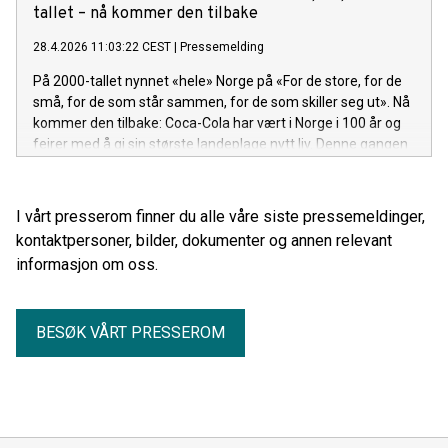
tallet – nå kommer den tilbake
28.4.2026 11:03:22 CEST
|
Pressemelding
På 2000-tallet nynnet «hele» Norge på «For de store, for de
små, for de som står sammen, for de som skiller seg ut». Nå
kommer den tilbake: Coca-Cola har vært i Norge i 100 år og
feirer med å gi sin største landeplage nytt liv. Denne gangen
er det en fremadstormende country-pop-artist bak
mikrofonen.
I vårt presserom finner du alle våre siste pressemeldinger,
kontaktpersoner, bilder, dokumenter og annen relevant
informasjon om oss.
BESØK VÅRT PRESSEROM