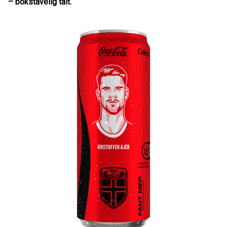
– bokstavelig talt.