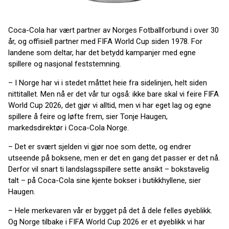
Coca-Cola har vært partner av Norges Fotballforbund i over 30
år, og offisiell partner med FIFA World Cup siden 1978.
For
landene som deltar, har det betydd kampanjer med egne
spillere og nasjonal feststemning.
– I Norge har vi i stedet måttet heie fra sidelinjen, helt siden
nittitallet. Men nå er det vår tur også: ikke bare skal vi feire FIFA
World Cup 2026, det gjør vi alltid, men vi har eget lag og egne
spillere å feire og løfte frem, sier Tonje Haugen,
markedsdirektør i Coca-Cola Norge.
– Det er svært sjelden vi gjør noe som dette, og endrer
utseende på boksene, men er det en gang det passer er det nå.
Derfor vil snart ti landslagsspillere sette ansikt – bokstavelig
talt – på Coca-Cola sine kjente bokser i butikkhyllene, sier
Haugen.
– Hele merkevaren vår er bygget på det å dele felles øyeblikk.
Og Norge tilbake i FIFA World Cup 2026 er et øyeblikk vi har