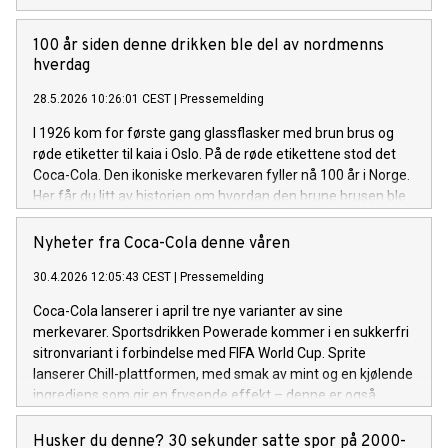
100 år siden denne drikken ble del av nordmenns
hverdag
28.5.2026 10:26:01 CEST
|
Pressemelding
I 1926 kom for første gang glassflasker med brun brus og
røde etiketter til kaia i Oslo. På de røde etikettene stod det
Coca-Cola. Den ikoniske merkevaren fyller nå 100 år i Norge.
Her får du litt av historien om hvordan den brune brusen ble
del av den norske hverdagen.
Nyheter fra Coca-Cola denne våren
30.4.2026 12:05:43 CEST
|
Pressemelding
Coca-Cola lanserer i april tre nye varianter av sine
merkevarer. Sportsdrikken Powerade kommer i en sukkerfri
sitronvariant i forbindelse med FIFA World Cup. Sprite
lanserer Chill-plattformen, med smak av mint og en kjølende
ingrediens som gir en frysende effekt – denne er også
sukkerfri. Og Fanta kommer med Crimson-Cherry, med
smak av eple og kirsebær, i et samarbeid med Xbox.
Husker du denne? 30 sekunder satte spor på 2000-