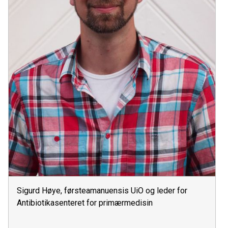
Sigurd Høye, førsteamanuensis UiO og leder for
Antibiotika­senteret for primærmedisin