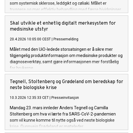
som systemisk sklerose, leddgikt og cøliaki. Målet er
tryggere og mer effektiv behandling med færre bivirkninger.
Skal utvikle et enhetlig digitalt merkesystem for
medisinske utstyr
20.4.2026 10:05:00 CEST
|
Pressemelding
Målet med den UiO-ledede storsatsingen er å sikre mer
tilgjengelig produktinformasjon om medisinske produkter og
diagnoseverktøy, samt gjøre informasjonen mer forståelig
for brukerne.
Tegnell, Stoltenberg og Grødeland om beredskap for
neste biologiske krise
10.3.2026 12:35:33 CET
|
Presseinvitasjon
Mandag 23. mars innleder Anders Tegnell og Camilla
Stoltenberg om hva vi lærte fra SARS-CoV-2-pandemien
som vil kunne komme til nytte også ved neste biologiske
krise. Gunnveig Grødeland er møteleder.