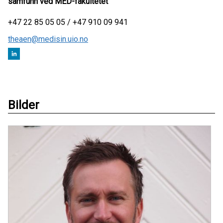
samfunn ved MED-fakultetet
+47 22 85 05 05 / +47 910 09 941
theaen@medisin.uio.no
Bilder