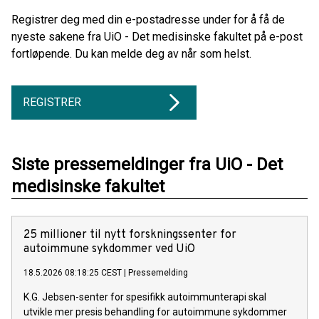
Registrer deg med din e-postadresse under for å få de
nyeste sakene fra UiO - Det medisinske fakultet på e-post
fortløpende. Du kan melde deg av når som helst.
REGISTRER
Siste pressemeldinger fra UiO - Det
medisinske fakultet
25 millioner til nytt forskningssenter for
autoimmune sykdommer ved UiO
18.5.2026 08:18:25 CEST
|
Pressemelding
K.G. Jebsen-senter for spesifikk autoimmunterapi skal
utvikle mer presis behandling for autoimmune sykdommer