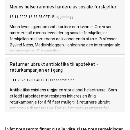
Menns helse rammes hardere av sosiale forskjeller
18.11.2025 16:33:25 CET
|
Blogginnlegg
Menn lever i gjennomsnitt kortere enn kvinner. Om vi ser
nærmere på menns levealder og sosiale forskjeller, er
forskjellen mellom menn og kvinner enda større. Professor
Øyvind Næss, Medisinbloggen, i anledning den internasjonale
mannsdagen 19. november.
Returner ubrukt antibiotika til apoteket –
returkampanjen er i gang
3.11.2025 12:07:40 CET
|
Pressemelding
Antibiotikaresistens utgjør en stor global helsetrussel. Som
et ledd i arbeidet mot resistens initieres en årlig
returkampanje for å få flest mulig til å returnere ubrukt
antibiotika til apotekene. Det er Antibiotikasenteret for
primærmedisin (ASP) ved UiO i samarbeid med
Apotekforeningen og Apotekene som står bak kampanjen.
I vårt presserom finner du alle våre siste pressemeldinger,