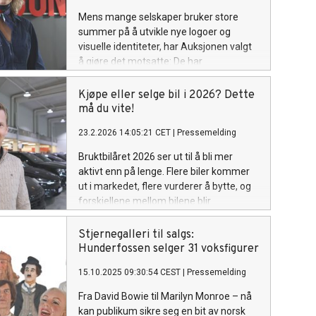
Mens mange selskaper bruker store
summer på å utvikle nye logoer og
visuelle identiteter, har Auksjonen valgt
å gjøre det motsatte: De har
gjennomført en rebranding – uten å
bytte logo.
Kjøpe eller selge bil i 2026? Dette
må du vite!
23.2.2026 14:05:21 CET
|
Pressemelding
Bruktbilåret 2026 ser ut til å bli mer
aktivt enn på lenge. Flere biler kommer
ut i markedet, flere vurderer å bytte, og
forskjellene mellom bilene blir
tydeligere. – Vi ser tegn til at 2026 blir
et volumår, men også et mer selektivt år.
Stjernegalleri til salgs:
Kampanjer på nye elbiler bidrar til
Hunderfossen selger 31 voksfigurer
bevegelse i hele markedet, og når vi
15.10.2025 09:30:54 CEST
|
Pressemelding
solgte 10.600 biler gjennom plattformen
vår i 2025, gir det oss et bredt bilde av
Fra David Bowie til Marilyn Monroe – nå
hvordan markedet utvikler seg, sier
kan publikum sikre seg en bit av norsk