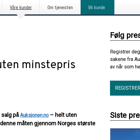
Våre kunder
Om tjenesten
Bli kunde
Følg pre
Registrer deg
sakene fra Au
uten minstepris
av når som he
REGISTRE
Siste pr
r salg på
– helt uten
Auksjonen.no
 på denne måten gjennom Norges største