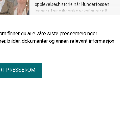
Magnus Guldvog, salgsdirektør
opplevelses­historie når Hunderfossen
(Head of Sales) i Auksjonen.
legger ut sine ikoniske voksfigurer på
Auksjonen.no.
rom finner du alle våre siste pressemeldinger,
er, bilder, dokumenter og annen relevant informasjon
RT PRESSEROM