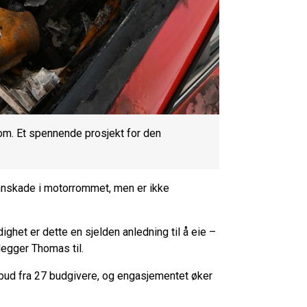
om. Et spennende prosjekt for den
annskade i motorrommet, men er ikke
het er dette en sjelden anledning til å eie –
 legger Thomas til.
8 bud fra 27 budgivere, og engasjementet øker