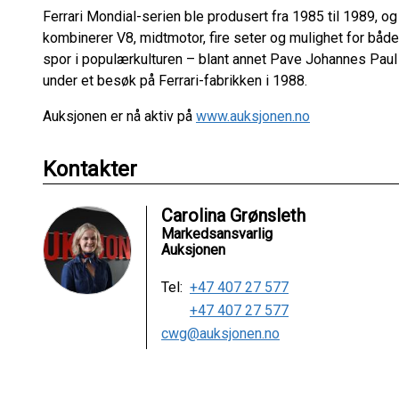
Ferrari Mondial-serien ble produsert fra 1985 til 1989, o
kombinerer V8, midtmotor, fire seter og mulighet for båd
spor i populærkulturen – blant annet Pave Johannes Paul I
under et besøk på Ferrari-fabrikken i 1988.
Auksjonen er nå aktiv på
www.auksjonen.no
Kontakter
Carolina Grønsleth
Markedsansvarlig
Auksjonen
Tel:
+47 407 27 577
+47 407 27 577
cwg@auksjonen.no