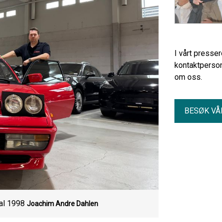
I vårt presse
kontaktperson
om oss.
BESØK VÅ
ial 1998
Joachim Andre Dahlen