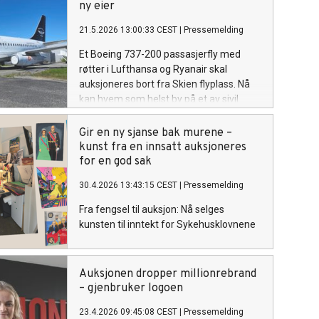
ny eier
21.5.2026 13:00:33 CEST
|
Pressemelding
Et Boeing 737-200 passasjerfly med
røtter i Lufthansa og Ryanair skal
auksjoneres bort fra Skien flyplass. Nå
kan hvem som helst by på et av sivil
luftfarts mest ikoniske fly.
Gir en ny sjanse bak murene –
kunst fra en innsatt auksjoneres
for en god sak
30.4.2026 13:43:15 CEST
|
Pressemelding
Fra fengsel til auksjon: Nå selges
kunsten til inntekt for Sykehusklovnene
Auksjonen dropper millionrebrand
– gjenbruker logoen
23.4.2026 09:45:08 CEST
|
Pressemelding