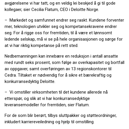
avgjørelsene vi har tatt, og en veldig lei beskjed å gi til gode
kollegaer, sier Cecilia Flatum, CEO i Deloitte Norge.
– Markedet og samfunnet endrer seg raskt. Kundene forventer
mer, teknologien utvikler seg og kompetansekravene endrer
seg. For å rigge oss for fremtiden, til å være et lønnsomt
ledende selskap, må vi se på hele organisasjonen og sørge for
at vi har riktig kompetanse på rett sted.
Nedbemanningen kan innebære en reduksjon i antall ansatte
med rundt seks prosent, som følge av overkapasitet og bortfall
av oppgaver, samt overføringen av 13 regionskontorer til
Cedra. Tiltaket er nødvendig for å sikre et bærekraftig og
konkurransedyktig Deloitte.
– Vi omstiller virksomheten til det kundene allerede nå
etterspør, og slik at vi har konkurransedyktige
leveransemodeller for fremtiden, sier Flatum.
For de som blir berørt, tilbys sluttpakker og støtteordninger,
inkludert karriereveiledning og hjelp til omstilling.