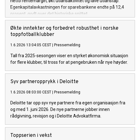
netto rentemargin, økt utlånsaktivitet og lave utlånstap.
Egenkapitalavkastningen for sparebankene endte på 12,4
prosent, godt over det historiske snittet.
Økte inntekter og forbedret robusthet i norske
toppfotballklubber
1.6.2026 13:04:05 CEST
|
Pressemelding
Tall fra 2025-sesongen viser en styrket økonomisk situasjon
for flere klubber, til tross for at pengebruken når nye høyder.
Syv partneropprykk i Deloitte
1.6.2026 08:03:00 CEST
|
Pressemelding
Deloitte tar opp syv nye partnere fra egen organisasjon fra
og med 1. juni 2026. De nye partnerne jobber innen
rådgivning, revisjon og i Deloitte Advokatfirma.
Toppserien i vekst