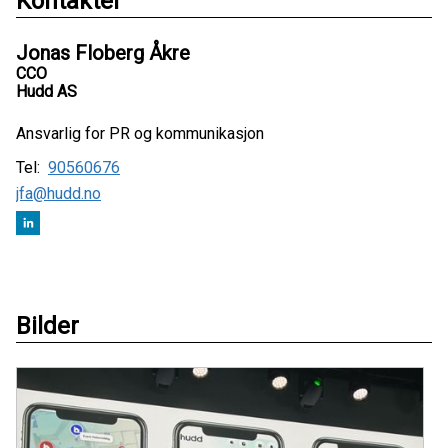
Kontakter
Jonas Floberg Åkre
CCO
Hudd AS
Ansvarlig for PR og kommunikasjon
Tel:
90560676
jfa@hudd.no
Bilder