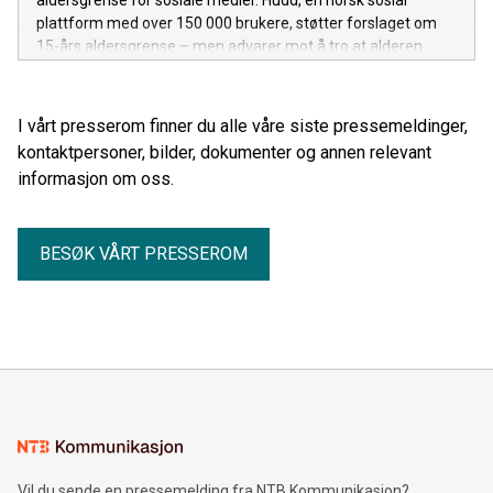
aldersgrense for sosiale medier. Hudd, en norsk sosial
plattform med over 150 000 brukere, støtter forslaget om
15-års aldersgrense – men advarer mot å tro at alderen
alene løser problemet. – Det egentlige problemet er
forretningsmodellen bak de store plattformene, sier Jonas
Floberg Åkre, CCO i Hudd.
I vårt presserom finner du alle våre siste pressemeldinger,
kontaktpersoner, bilder, dokumenter og annen relevant
informasjon om oss.
BESØK VÅRT PRESSEROM
Vil du sende en pressemelding fra NTB Kommunikasjon?