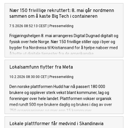
Nær 150 frivillige rekruttert: 8. mai går nordmenn
sammen om å kaste Big Tech i containeren
7.5.2026 08:52:13 CEST
|
Pressemelding
Frigjøringshelgen 8. mai arrangeres Digital Dugnad digitalt og
fysisk over hele Norge. Nær 150 frivillige stiller opp i byer og
bygder fra Nordreisa til Kristiansand for å hjelpe naboer med
å bytte ut digitale tjenester fra de amerikanske
teknologigigantene. Initiativet er sparket i gang av de norske
teknologiselskapene Vivaldi og Hudd, med sveitsiske Proton
Lokalsamfunn flytter fra Meta
som partner.
10.2.2026 08:30:00 CET
|
Pressemelding
Den norske plattformen Hudd har nå passert 180 000
brukere og opplever sterk vekst blant kommuner, lag og
foreninger over hele landet. Plattformen vokser organisk
med rundt 500 nye brukere daglig og brukes i dag av over
750 organisasjoner og mer enn 15 kommuner.
Lokale plattformer får medvind i Skandinavia