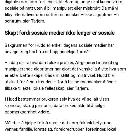
digitale rom som fortjener tillit. Barn og unge skal kunne være
sosiale på nett uten å bli manipulert eller misbrukt. Da må vi
tilby alternativer som setter mennesker – ikke algoritmer – i
sentrum, sier Tarjem.
Skapt fordi sosiale medier ikke lenger er sosiale
Bakgrunnen for Hudd er enkel: dagens sosiale medier har
beveget seg bort fra sitt opprinnelige formål.
– I dag ser vi hvordan falske profiler, AI-generert innhold og
manipulerende algoritmer har gjort det vanskelig å vite hva som
er ekte. Dette skaper både mistillit og mistrivsel. Hudd ble
utviklet for å snu trenden – for å hjelpe mennesker å finne
tilbake til ekte, lokale fellesskap, sier Tarjem.
I Hudd bestemmer brukeren selv hva de vil se, alt vises
kronologisk, og personlig data brukes aldri til å selge
oppmerksomhet videre.
Målet er å hjelpe folk å samle det som faktisk betyr noe:
venner, familie, idrettslag, foreldregrupper, foreninger, lokal