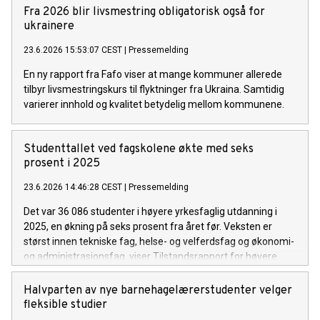
Fra 2026 blir livsmestring obligatorisk også for
ukrainere
23.6.2026 15:53:07 CEST
|
Pressemelding
En ny rapport fra Fafo viser at mange kommuner allerede
tilbyr livsmestringskurs til flyktninger fra Ukraina. Samtidig
varierer innhold og kvalitet betydelig mellom kommunene.
Studenttallet ved fagskolene økte med seks
prosent i 2025
23.6.2026 14:46:28 CEST
|
Pressemelding
Det var 36 086 studenter i høyere yrkesfaglig utdanning i
2025, en økning på seks prosent fra året før. Veksten er
størst innen tekniske fag, helse- og velferdsfag og økonomi-
og administrasjonsfag, viser Tilstandsrapport for høyere
yrkesfaglig utdanning 2026.
Halvparten av nye barnehagelærerstudenter velger
fleksible studier