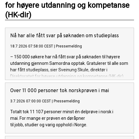
for høyere utdanning og kompetanse
(HK-dir)
Nå har alle fått svar på søknaden om studieplass
18.7.2026 07:58:00 CEST
|
Pressemelding
– 150 000 søkere har nå fått svar på søknaden til høyere
utdanning gjennom Samordna opptak. Gratulerer til alle som
har fått studieplass, sier Sveinung Skule, direktør i
Direktoratet for høyere utdanning og kompetanse (HK-dir).
Over 11 000 personer tok norskprøven i mai
3.7.2026 07:00:00 CEST
|
Pressemelding
Totalt tok 11 107 personer minst én delprøve i norsk i
mai. For mange er prøven en døråpner
til jobb, studier og varig opphold i Norge.