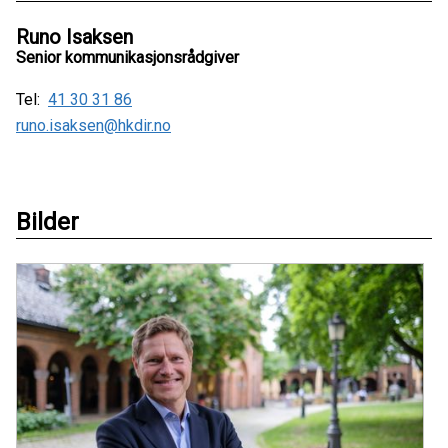
Runo Isaksen
Senior kommunikasjonsrådgiver
Tel:
41 30 31 86
runo.isaksen@hkdir.no
Bilder