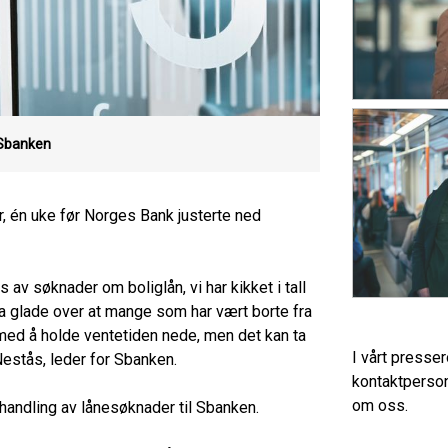
 Sbanken
r, én uke før Norges Bank justerte ned
is av søknader om boliglån, vi har kikket i tall
tra glade over at mange som har vært borte fra
 med å holde ventetiden nede, men det kan ta
I vårt presse
Nestås, leder for Sbanken.
kontaktperson
om oss.
handling av lånesøknader til Sbanken.