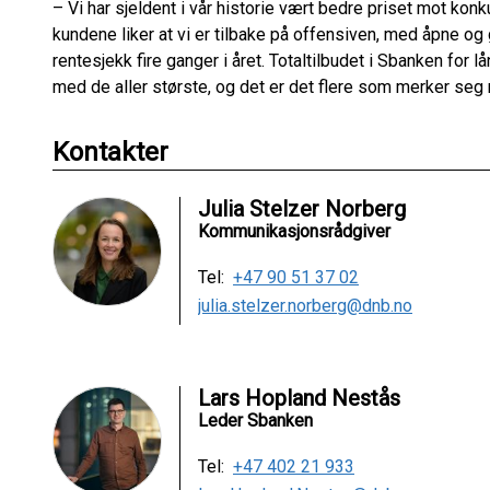
– Vi har sjeldent i vår historie vært bedre priset mot konk
kundene liker at vi er tilbake på offensiven, med åpne og
rentesjekk fire ganger i året. Totaltilbudet i Sbanken for l
med de aller største, og det er det flere som merker seg 
Kontakter
Julia Stelzer Norberg
Kommunikasjonsrådgiver
Tel:
+47 90 51 37 02
julia.stelzer.norberg@dnb.no
Lars Hopland Nestås
Leder Sbanken
Tel:
+47 402 21 933