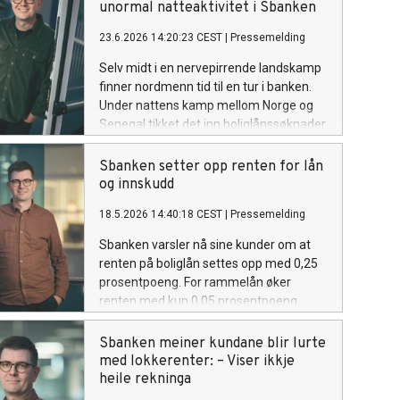
unormal natteaktivitet i Sbanken
23.6.2026 14:20:23 CEST
|
Pressemelding
Selv midt i en nervepirrende landskamp
finner nordmenn tid til en tur i banken.
Under nattens kamp mellom Norge og
Senegal tikket det inn boliglånssøknader
til Sbanken i timene hvor det normalt er
musestille.
Sbanken setter opp renten for lån
og innskudd
18.5.2026 14:40:18 CEST
|
Pressemelding
Sbanken varsler nå sine kunder om at
renten på boliglån settes opp med 0,25
prosentpoeng. For rammelån øker
renten med kun 0,05 prosentpoeng.
Etter denne renteendringen er renten lik
på boliglån med 60 prosent
Sbanken meiner kundane blir lurte
belåningsgrad og rammelån, med 5,20
med lokkerenter: – Viser ikkje
prosent effektiv rente.
heile rekninga