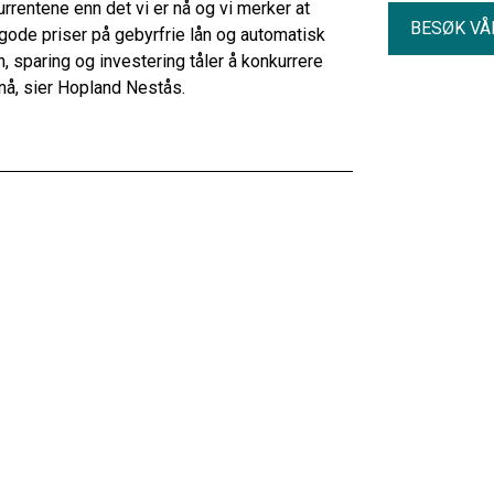
urrentene enn det vi er nå og vi merker at
BESØK VÅ
 gode priser på gebyrfrie lån og automatisk
ån, sparing og investering tåler å konkurrere
nå, sier Hopland Nestås.