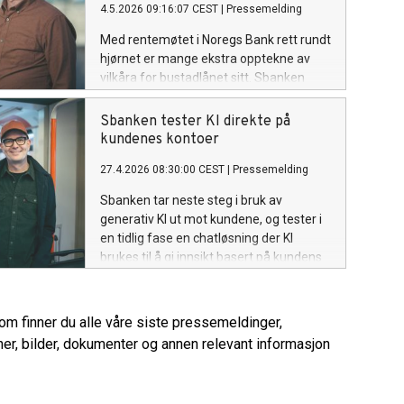
4.5.2026 09:16:07 CEST
|
Pressemelding
Med rentemøtet i Noregs Bank rett rundt
hjørnet er mange ekstra opptekne av
vilkåra for bustadlånet sitt. Sbanken
åtvarar mot marknadsføring som gjer
det vanskelegare for kundane å forstå
Sbanken tester KI direkte på
dei faktiske kostnadene for eit lån.
kundenes kontoer
27.4.2026 08:30:00 CEST
|
Pressemelding
Sbanken tar neste steg i bruk av
generativ KI ut mot kundene, og tester i
en tidlig fase en chatløsning der KI
brukes til å gi innsikt basert på kundens
egne transaksjoner.
rom finner du alle våre siste pressemeldinger,
er, bilder, dokumenter og annen relevant informasjon