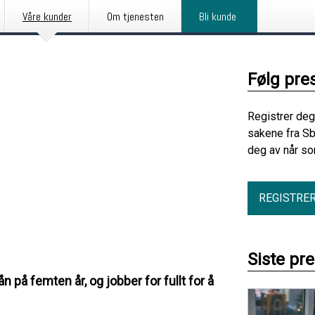
Våre kunder
Om tjenesten
Bli kunde
Følg pre
Registrer deg
sakene fra Sb
deg av når so
REGISTRE
Siste pr
n på femten år, og jobber for fullt for å