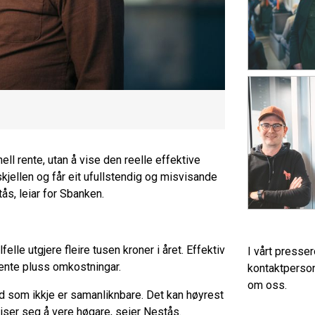
ell rente, utan å vise den reelle effektive
rskjellen og får eit ufullstendig og misvisande
ås, leiar for Sbanken.
elle utgjere fleire tusen kroner i året. Effektiv
I vårt presse
rente pluss omkostningar.
kontaktperson
om oss.
bod som ikkje er samanliknbare. Det kan høyrest
iser seg å vere høgare, seier Nestås.