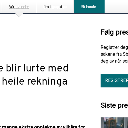
Våre kunder
Om tjenesten
Bli kunde
Følg pre
Registrer deg
sakene fra Sb
deg av når so
blir lurte med
e heile rekninga
REGISTRE
Siste pr
r mange ekstra opptekne av vilkåra for