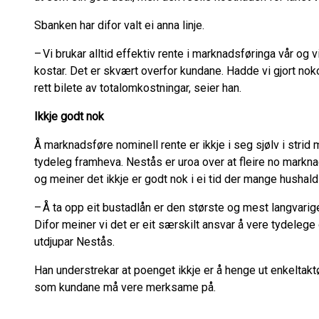
Sbanken har difor valt ei anna linje.
– Vi brukar alltid effektiv rente i marknadsføringa vår og 
kostar. Det er skvært overfor kundane. Hadde vi gjort noko 
rett bilete av totalomkostningar, seier han.
Ikkje godt nok
Å marknadsføre nominell rente er ikkje i seg sjølv i strid 
tydeleg framheva. Nestås er uroa over at fleire no marknad
og meiner det ikkje er godt nok i ei tid der mange hushal
– Å ta opp eit bustadlån er den største og mest langvari
Difor meiner vi det er eit særskilt ansvar å vere tydelege
utdjupar Nestås.
Han understrekar at poenget ikkje er å henge ut enkeltaktør
som kundane må vere merksame på.