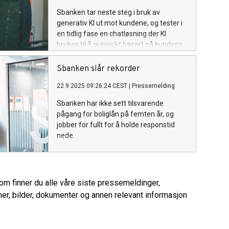
Sbanken tar neste steg i bruk av
generativ KI ut mot kundene, og tester i
en tidlig fase en chatløsning der KI
brukes til å gi innsikt basert på kundens
egne transaksjoner.
Sbanken slår rekorder
22.9.2025 09:26:24 CEST
|
Pressemelding
Sbanken har ikke sett tilsvarende
pågang for boliglån på femten år, og
jobber for fullt for å holde responstid
nede.
rom finner du alle våre siste pressemeldinger,
er, bilder, dokumenter og annen relevant informasjon