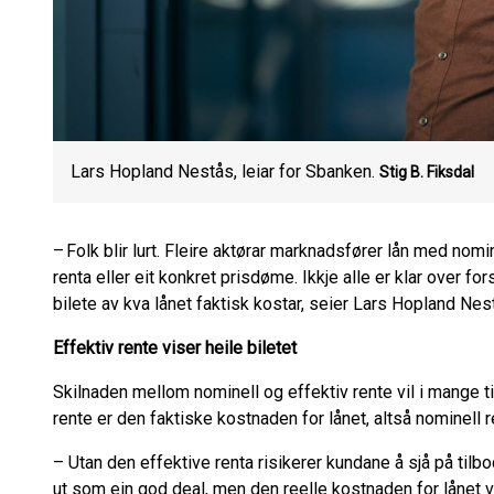
Lars Hopland Nestås, leiar for Sbanken.
Stig B. Fiksdal
– Folk blir lurt. Fleire aktørar marknadsfører lån med nomin
renta eller eit konkret prisdøme. Ikkje alle er klar over fo
bilete av kva lånet faktisk kostar, seier Lars Hopland Nest
Effektiv rente viser heile biletet
Skilnaden mellom nominell og effektiv rente vil i mange tilf
rente er den faktiske kostnaden for lånet, altså nominell 
– Utan den effektive renta risikerer kundane å sjå på til
ut som ein god deal, men den reelle kostnaden for lånet v