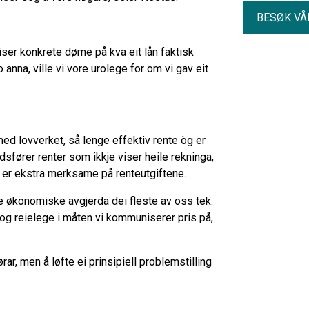
BESØK VÅ
viser konkrete døme på kva eit lån faktisk
anna, ville vi vore urolege for om vi gav eit
med lovverket, så lenge effektiv rente òg er
sfører renter som ikkje viser heile rekninga,
d er ekstra merksame på renteutgiftene.
ge økonomiske avgjerda dei fleste av oss tek.
 og reielege i måten vi kommuniserer pris på,
ar, men å løfte ei prinsipiell problemstilling