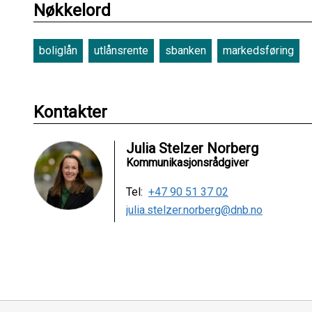
Nøkkelord
boliglån
utlånsrente
sbanken
markedsføring
Kontakter
Julia Stelzer Norberg
Kommunikasjonsrådgiver
Tel:
+47 90 51 37 02
julia.stelzer.norberg@dnb.no