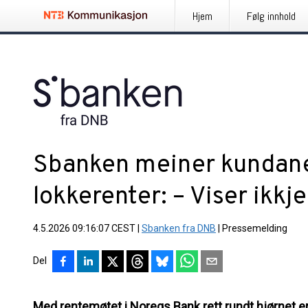
Hjem
Følg innhold
Sbanken meiner kundane 
lokkerenter: – Viser ikkj
4.5.2026 09:16:07 CEST
|
Sbanken fra DNB
|
Pressemelding
Del
Med rentemøtet i Noregs Bank rett rundt hjørnet e