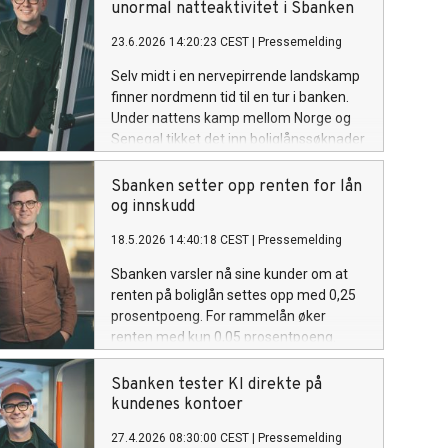
unormal natteaktivitet i Sbanken
23.6.2026 14:20:23 CEST
|
Pressemelding
Selv midt i en nervepirrende landskamp
finner nordmenn tid til en tur i banken.
Under nattens kamp mellom Norge og
Senegal tikket det inn boliglånssøknader
til Sbanken i timene hvor det normalt er
musestille.
Sbanken setter opp renten for lån
og innskudd
18.5.2026 14:40:18 CEST
|
Pressemelding
Sbanken varsler nå sine kunder om at
renten på boliglån settes opp med 0,25
prosentpoeng. For rammelån øker
renten med kun 0,05 prosentpoeng.
Etter denne renteendringen er renten lik
på boliglån med 60 prosent
Sbanken tester KI direkte på
belåningsgrad og rammelån, med 5,20
kundenes kontoer
prosent effektiv rente.
27.4.2026 08:30:00 CEST
|
Pressemelding