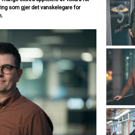
ing som gjer det vanskelegare for
n.