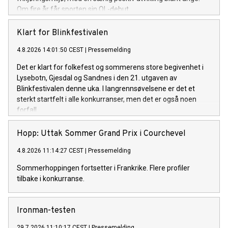
Om fire år får sporten sin OL-debut.
Klart for Blinkfestivalen
4.8.2026 14:01:50 CEST
|
Pressemelding
Det er klart for folkefest og sommerens store begivenhet i
Lysebotn, Gjesdal og Sandnes i den 21. utgaven av
Blinkfestivalen denne uka. I langrennsøvelsene er det et
sterkt startfelt i alle konkurranser, men det er også noen
forfall.
Hopp: Uttak Sommer Grand Prix i Courchevel
4.8.2026 11:14:27 CEST
|
Pressemelding
Sommerhoppingen fortsetter i Frankrike. Flere profiler
tilbake i konkurranse.
Ironman-testen
29.7.2026 11:10:17 CEST
|
Pressemelding