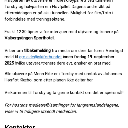
Halvparten av utøverne er i rulleskiløypa rett ved tunnelen i
Torsby og halvparten er i Hovfjället. Dagens andre økt på
ettermiddagen er på ski i tunnellen. Mulighet for film/foto i
forbindelse med treningsøktene.
Fra kl. 12:30 åpner vi for intervjuer med utøvere og trenere på
Valbergsängen Sporthotell.
Vi ber om
tilbakemelding
fra media om dere tar turen. Vennligst
meld til
gro.eide@skiforbundet
innen fredag 19. september
2025
hvilke utøvere/trenere dere evt. ønsker en prat med.
Alle utøvere på Menn Elite er i Torsby med unntak av Johannes
Høsflot Klæbo, som etter planen ikke deltar her.
Velkommen til Torsby og ta gjerne kontakt om det er spørsmål!
For høstens medietreff/samlinger for langrennslandslagene,
viser vi til tidligere utsendt medieplan.